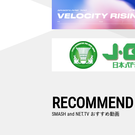
2026.07.24
【中国オープン2026 
2026.07.24
【全国高校総体2026和
2026.07.23
【中国オープン2026 S
2026.07.22
【中国オープン2026 S
2026.07.21
【中国オープン2026 Su
2026.07.19
【ジャパンオープン2026
2026.07.18
【ジャパンオープン2026
2026.07.17
【ジャパンオープン2026
RECOMMEND
2026.07.16
【ジャパンオープン202
SMASH and NET.TV おすすめ動画
2026.07.15
【ジャパンオープン2026
2026.07.14
【ジャパンオープン2026