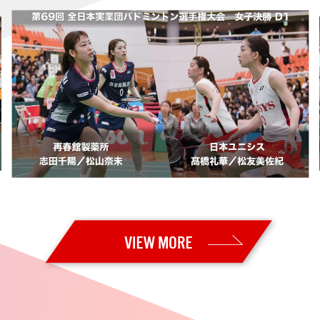
uper 300・決勝】日本勢が5種目制覇！！ 沖本はSuper 300大会 初
Super 300・準決勝】日本勢が5種目全てで決勝進出！ 男子単・女子
 Super 300・準々決勝】後藤／吉田が格上に勝利！ 沖本、鈴木／山
uper 300・2回戦】日本勢13組が準々決勝進出
uper 300・1回戦2日目】日本勢17組が2回戦進出
Super 300・予選／1回戦1日目】日本勢7組が2回戦進出 男子単：秦
uper 300・決勝】男子複：山下／岡村が海外ツアー初優勝！！ 女子
uper 300・準決勝】男子複：山下／岡村、女子複：髙橋／中出が決勝進出
uper 300・準々決勝】女子複：髙橋／中出が格上に勝利！ 日本勢5組が
per 300・2回戦】日本勢11組が準々決勝進出