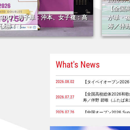
個人戦】男子：萩原 駿希（埼玉栄）
2026.0
柚乃（倉敷中央）、女子複：上野 優
【中国
園）が春夏連覇！
勝！！
What's News
2026.08.02
【タイペイオープン2026
【全国高校総体2026和
2026.07.27
寿／伴野 碧唯（ふたば
2026.07.26
【中国オープン2026 S
2026.07.25
【中国オープン2026 S