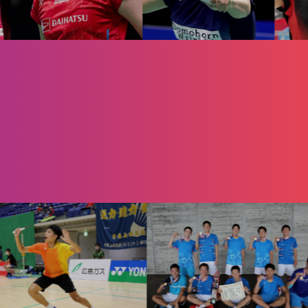
2026.06.06
【インドネシアオープン20
2026.06.05
【インドネシアオープン20
2026.06.04
【インドネシアオープン20
2026.06.03
【インドネシアオープン202
2026.06.02
【インドネシアオープン20
2026.05.31
【シンガポールオープン20
2026.05.30
【シンガポールオープン20
2026.05.29
【シンガポールオープン20
2026.05.28
【シンガポールオープン20
2026.05.27
【シンガポールオープン20
2026.05.26
【シンガポールオープン20