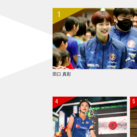
2026.05.15
【タイオープン2026 S
2026.05.14
【タイオープン2026 S
2026.05.13
【タイオープン2026 Su
2026.05.12
【タイオープン2026 S
2026.05.04
【関東大学春季リーグ20
2026.05.02
【トマス＆ユーバー杯20
田口 真彩
2026.05.01
【トマス＆ユーバー杯20
2026.04.30
【トマス＆ユーバー杯20
2026.04.13
【ミズノおもてなしカップ
2026.04.12
【ミズノおもてなしカップ