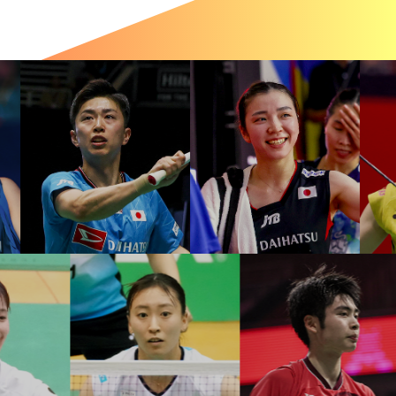
IPROGYが決勝進出！
生 ともに本戦出場ならず