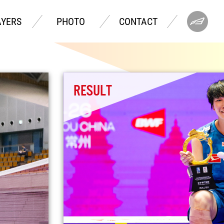
AYERS
PHOTO
CONTACT