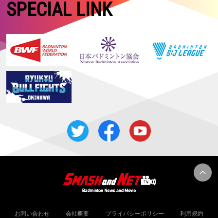
SPECIAL LINK
2026.05.27
【シンガポールオープン2026 Super 750・1回戦2日目】五十嵐／志
田、霜上／保原、渡辺／田口がランキング上位に勝利！
2026.05.26
【シンガポールオープン2026 Super 750・1回戦1日目】男子単：奈良岡
がランキング上位に勝利！
2026.05.24
【日本ランキングサーキット2026】高校2年の渡邉 柚乃が女子単優
勝！ 5種目いずれも初優勝
2026.05.24
【マレーシアマスターズ2026 Super 500・決勝】女子複：櫻本／廣田
は準優勝
2026.05.23
【マレーシアマスターズ2026 Super 500・準決勝】女子複：櫻本／廣
田が決勝進出！ 女子単：明地はベスト4
2026.05.22
【マレーシアマスターズ2026 Super 500・準々決勝】女子単：明地、
女子複：櫻本／廣田が準決勝進出！
2026.05.21
【マレーシアマスターズ2026 Super 500・2回戦】女子複：櫻本／廣田
が志田／五十嵐を破る！ 日本勢５組が準々決勝進出
お問い合わせ
会社概要
プライバシーポリシー
利用規約