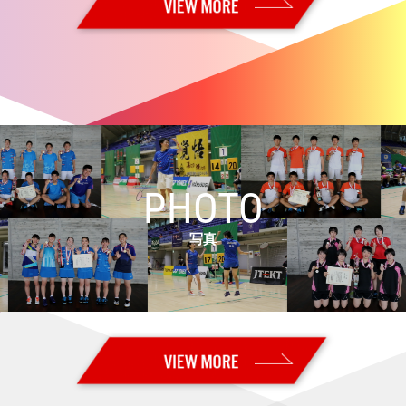
【カナダオープン2026 Super 300・準決勝】日本勢が5種目全てで決勝
進出！ 男子単・女子複は日本勢対決へ
2026.07.03
【カナダオープン2026 Super 300・準々決勝】後藤／吉田が格上に勝
利！ 沖本、鈴木／山北、古賀／齋藤が日本人対決を制す！
2026.07.02
【カナダオープン2026 Super 300・2回戦】日本勢13組が準々決勝進出
2026.07.01
【カナダオープン2026 Super 300・1回戦2日目】日本勢17組が2回戦進
出
PHOTO
2026.06.30
【カナダオープン2026 Super 300・予選／1回戦1日目】日本勢7組が2
回戦進出 男子単：秦野が本戦出場
写真
2026.06.28
【USオープン2026 Super 300・決勝】男子複：山下／岡村が海外ツ
アー初優勝！！ 女子複：髙橋／中出はツアー3連続優勝！！
2026.06.27
【USオープン2026 Super 300・準決勝】男子複：山下／岡村、女子
複：髙橋／中出が決勝進出！
2026.06.26
【USオープン2026 Super 300・準々決勝】女子複：髙橋／中出が格上