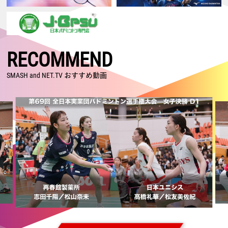
子複：福島／松本は準優勝
2026.07.25
【中国オープン2026 Super 1000・準決勝】山口、福島／松本が決勝進
出！ 宮崎はベスト4
2026.07.24
RECOMMEND
【中国オープン2026 Super 1000・準々決勝】女子単：宮崎が上位選手
に勝利！ 女子単：山口、女子複：福島／松本も準決勝進出
SMASH and NET.TV おすすめ動画
2026.07.24
【全国高校総体2026和歌山・団体戦】ふたば未来学園が男女アベック
V！ 柳井商工の春夏連覇は11でストップ
2026.07.23
【中国オープン2026 Super 1000・2回戦】混合複：渡辺／田口が上位
ペアに勝利！ 日本勢6組が準々決勝進出
2026.07.22
【中国オープン2026 Super 1000・1回戦2日目】混合複：霜上／保原が
上位ペアに勝利！ 日本勢13組が2回戦進出
2026.07.21
【中国オープン2026 Super 1000・1回戦1日目】男子複：熊谷／西 が上
位ペアに勝利！
2026.07.19
【ジャパンオープン2026 Super 750・決勝】女子単：山口、男子単：渡