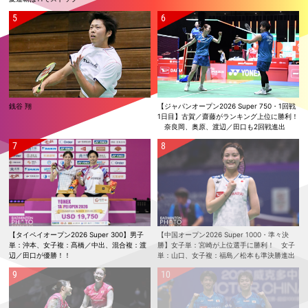
【オーストラリアオープン2026 Super 500・準々決勝】山口、奥原が
準決勝進出
2026.06.11
【オーストラリアオープン2026 Super 500・2回戦】日本勢３組が準々
決勝進出
2026.06.10
【オーストラリアオープン2026 Super 500・1回戦2日目】日本勢5組が
2回戦進出
銭谷 翔
【ジャパンオープン2026 Super 750・1回戦
1日目】古賀／齋藤がランキング上位に勝利！
2026.06.09
奈良岡、奥原、渡辺／田口も2回戦進出
【オーストラリアオープン2026 Super 500・予選／1回戦1日目】男子
単：小川 翔悟、武井 凛生 ともに本戦出場ならず
2026.06.07
【インドネシアオープン2026 Super 1000・決勝】フクマツ優勝！！
山口は準優勝
2026.06.06
【インドネシアオープン2026 Super 1000・準決勝】女子単：山口、女
【タイペイオープン2026 Super 300】男子
【中国オープン2026 Super 1000・準々決
子複：福島／松本が決勝進出！
単：沖本、女子複：髙橋／中出、混合複：渡
勝】女子単：宮崎が上位選手に勝利！ 女子
辺／田口が優勝！！
単：山口、女子複：福島／松本も準決勝進出
2026.06.05
【インドネシアオープン2026 Super 1000・準々決勝】保原／廣上が世
界ランク2位を下す！ 山口、福島／松本も準決勝進出
2026.06.04