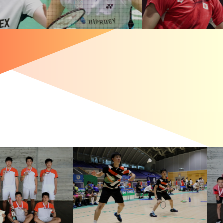
勝進出！
 山口、福島／松本も準決勝進出
女子単：仁平は明地に勝利
優勝
進出！
！ 日本勢4組が準決勝進出
田口がランキング上位に勝利！
利！