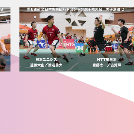
2026.07.05
【カナダオープン2026 S
2026.07.04
【カナダオープン2026 
2026.07.03
【カナダオープン2026
2026.07.02
【カナダオープン2026 S
2026.07.01
【カナダオープン2026 S
2026.06.30
【カナダオープン2026 
2026.06.28
【USオープン2026 S
2026.06.27
【USオープン2026 S
2026.06.26
【USオープン2026 S
2026.06.25
【USオープン2026 Su