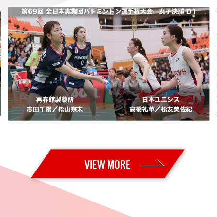
uper 300・決勝】日本勢が5種目制覇！！ 沖本はSuper 300大会 初
Super 300・準決勝】日本勢が5種目全てで決勝進出！ 男子単・女子
 Super 300・準々決勝】後藤／吉田が格上に勝利！ 沖本、鈴木／山
uper 300・2回戦】日本勢13組が準々決勝進出
uper 300・1回戦2日目】日本勢17組が2回戦進出
Super 300・予選／1回戦1日目】日本勢7組が2回戦進出 男子単：秦
uper 300・決勝】男子複：山下／岡村が海外ツアー初優勝！！ 女子
uper 300・準決勝】男子複：山下／岡村、女子複：髙橋／中出が決勝進出
uper 300・準々決勝】女子複：髙橋／中出が格上に勝利！ 日本勢5組が
per 300・2回戦】日本勢11組が準々決勝進出