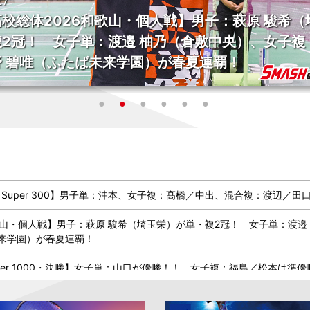
子：萩原 駿希（埼玉栄）
2026.07.26
敷中央）、女子複：上野 優
【中国オープン20
連覇！
勝！！ 女子複
 Super 300】男子単：沖本、女子複：髙橋／中出、混合複：渡辺／田
歌山・個人戦】男子：萩原 駿希（埼玉栄）が単・複2冠！ 女子単：渡邉
未来学園）が春夏連覇！
uper 1000・決勝】女子単：山口が優勝！！ 女子複：福島／松本は準優
uper 1000・準決勝】山口、福島／松本が決勝進出！ 宮崎はベスト4