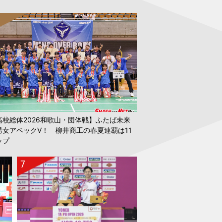
利！
高校総体2026和歌山・団体戦】ふたば未来
男女アベックV！ 柳井商工の春夏連覇は11
ップ
選手・早川賢一さんが来場、ファンと交流