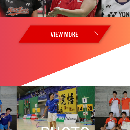
26 Super 1000・準決勝】女子単：山口、女子複：福島／松本が決
26 Super 1000・準々決勝】保原／廣上が世界ランク2位を下す！
26 Super 1000・2回戦】男子単：田中が世界ランク1位に勝利！！
6 Super 1000・1回戦2日目】日本勢12組が2回戦進出
26 Super 1000・1回戦1日目】日本勢の女子複3組いずれも勝利 
26 Super 750・決勝】女子単：山口、混合複：霜上／保原ともに準
26 Super 750・準決勝】女子単：山口、混合複：霜上／保原が決勝
26 Super 750・準々決勝】混合複：霜上／保原の快進撃止まらず
26 Super 750・2回戦】日本勢9組が準々決勝進出
26 Super 750・1回戦2日目】五十嵐／志田、霜上／保原、渡辺／
26 Super 750・1回戦1日目】男子単：奈良岡がランキング上位に勝