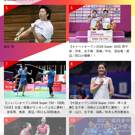
【オーストラリアオープン2026 Super 500・準決勝】山口が決勝進
出！ 奥原はベスト4
2026.06.12
【オーストラリアオープン2026 Super 500・準々決勝】山口、奥原が
準決勝進出
2026.06.11
【オーストラリアオープン2026 Super 500・2回戦】日本勢３組が準々
決勝進出
銭谷 翔
【タイペイオープン2026 Super 300】男子
単：沖本、女子複：髙橋／中出、混合複：渡
2026.06.10
辺／田口が優勝！！
【オーストラリアオープン2026 Super 500・1回戦2日目】日本勢5組が
2回戦進出
2026.06.09
【オーストラリアオープン2026 Super 500・予選／1回戦1日目】男子
単：小川 翔悟、武井 凛生 ともに本戦出場ならず
2026.06.07
【インドネシアオープン2026 Super 1000・決勝】フクマツ優勝！！
【ジャパンオープン2026 Super 750・1回戦
【中国オープン2026 Super 1000・準々決
山口は準優勝
1日目】古賀／齋藤がランキング上位に勝利！
勝】女子単：宮崎が上位選手に勝利！ 女子
奈良岡、奥原、渡辺／田口も2回戦進出
単：山口、女子複：福島／松本も準決勝進出
2026.06.06
【インドネシアオープン2026 Super 1000・準決勝】女子単：山口、女
子複：福島／松本が決勝進出！
2026.06.05