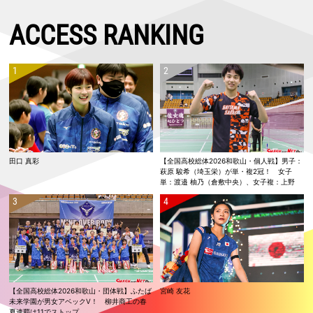
複：髙橋／中出が決勝進出！
ACCESS RANKING
2026.06.26
【USオープン2026 Super 300・準々決勝】女子複：髙橋／中出が格上
に勝利！ 日本勢5組が準決勝進出
2026.06.25
【USオープン2026 Super 300・2回戦】日本勢11組が準々決勝進出
2026.06.24
【USオープン2026 Super 300・1回戦2日目】日本勢14組が2回戦進出
2026.06.23
【USオープン2026 Super 300・予選／1回戦1日目】日本勢８組が勝利
田口 真彩
【全国高校総体2026和歌山・個人戦】男子：
2026.06.21
萩原 駿希（埼玉栄）が単・複2冠！ 女子
【全日本実業団2026・決勝】男子：トナミ運輸、女子：岐阜Bluvicが優
単：渡邉 柚乃（倉敷中央）、女子複：上野
優寿／伴野 碧唯（ふたば未来学園）が春夏連
勝！！
覇！
2026.06.20
【全日本実業団2026・準々決勝／準決勝】男子：トナミ運輸と
BIPROGY、女子：岐阜BluvicとBIPROGYが決勝進出！
2026.06.14
【オーストラリアオープン2026 Super 500・決勝】女子単：山口 茜が
優勝！！
【全国高校総体2026和歌山・団体戦】ふたば
宮崎 友花
未来学園が男女アベックV！ 柳井商工の春
2026.06.13
夏連覇は11でストップ