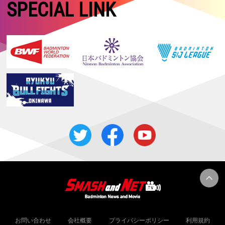
SPECIAL LINK
2026.05.27
【シンガポールオープン2026 Super 750・1回戦2日目】五十嵐／志
田、霜上／保原、渡辺／田口がランキング上位に勝利！
2026.05.26
【シンガポールオープン2026 Super 750・1回戦1日目】男子単：奈良岡
がランキング上位に勝利！
2026.05.24
【日本ランキングサーキット2026】高校2年の渡邉 柚乃が女子単優
勝！ 5種目いずれも初優勝
2026.05.24
【マレーシアマスターズ2026 Super 500・決勝】女子複：櫻本／廣田
は準優勝
2026.05.23
【マレーシアマスターズ2026 Super 500・準決勝】女子複：櫻本／廣
田が決勝進出！ 女子単：明地はベスト4
2026.05.22
【マレーシアマスターズ2026 Super 500・準々決勝】女子単：明地、
女子複：櫻本／廣田が準決勝進出！
2026.05.21
【マレーシアマスターズ2026 Super 500・2回戦】女子複：櫻本／廣田
が志田／五十嵐を破る！ 日本勢５組が準々決勝進出
お問い合わせ
会社概要
プライバシーポリシー
利用規約