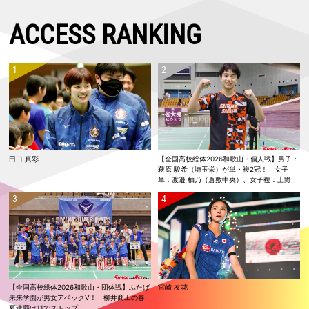
に勝利！ 日本勢5組が準決勝進出
ACCESS RANKING
2026.06.25
【USオープン2026 Super 300・2回戦】日本勢11組が準々決勝進出
2026.06.24
【USオープン2026 Super 300・1回戦2日目】日本勢14組が2回戦進出
2026.06.23
【USオープン2026 Super 300・予選／1回戦1日目】日本勢８組が勝利
2026.06.21
【全日本実業団2026・決勝】男子：トナミ運輸、女子：岐阜Bluvicが優
勝！！
田口 真彩
【全国高校総体2026和歌山・個人戦】男子：
2026.06.20
萩原 駿希（埼玉栄）が単・複2冠！ 女子
【全日本実業団2026・準々決勝／準決勝】男子：トナミ運輸と
単：渡邉 柚乃（倉敷中央）、女子複：上野
優寿／伴野 碧唯（ふたば未来学園）が春夏連
BIPROGY、女子：岐阜BluvicとBIPROGYが決勝進出！
覇！
2026.06.14
【オーストラリアオープン2026 Super 500・決勝】女子単：山口 茜が
優勝！！
2026.06.13
【オーストラリアオープン2026 Super 500・準決勝】山口が決勝進
出！ 奥原はベスト4
【全国高校総体2026和歌山・団体戦】ふたば
宮崎 友花
未来学園が男女アベックV！ 柳井商工の春
2026.06.12
夏連覇は11でストップ