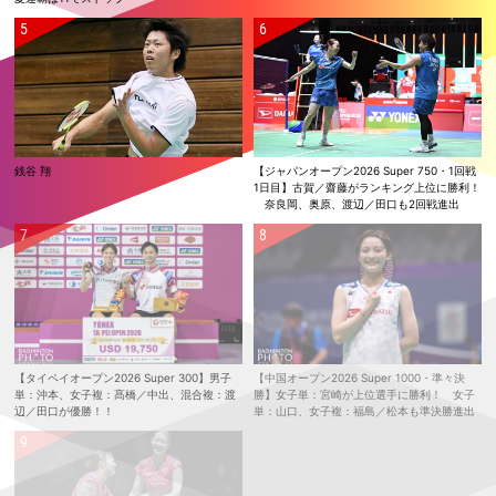
【オーストラリアオープン2026 Super 500・準々決勝】山口、奥原が
準決勝進出
2026.06.11
【オーストラリアオープン2026 Super 500・2回戦】日本勢３組が準々
決勝進出
2026.06.10
【オーストラリアオープン2026 Super 500・1回戦2日目】日本勢5組が
2回戦進出
銭谷 翔
【ジャパンオープン2026 Super 750・1回戦
1日目】古賀／齋藤がランキング上位に勝利！
2026.06.09
奈良岡、奥原、渡辺／田口も2回戦進出
【オーストラリアオープン2026 Super 500・予選／1回戦1日目】男子
単：小川 翔悟、武井 凛生 ともに本戦出場ならず
2026.06.07
【インドネシアオープン2026 Super 1000・決勝】フクマツ優勝！！
山口は準優勝
2026.06.06
【インドネシアオープン2026 Super 1000・準決勝】女子単：山口、女
【タイペイオープン2026 Super 300】男子
【中国オープン2026 Super 1000・準々決
子複：福島／松本が決勝進出！
単：沖本、女子複：髙橋／中出、混合複：渡
勝】女子単：宮崎が上位選手に勝利！ 女子
辺／田口が優勝！！
単：山口、女子複：福島／松本も準決勝進出
2026.06.05
【インドネシアオープン2026 Super 1000・準々決勝】保原／廣上が世
界ランク2位を下す！ 山口、福島／松本も準決勝進出
2026.06.04