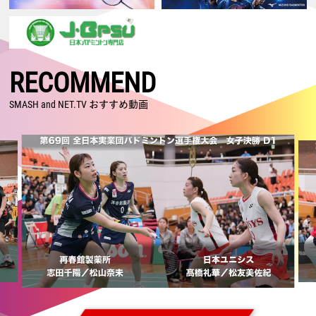
子複：福島／松本は準優勝
2026.07.25
【中国オープン2026 Super 1000・準決勝】山口、福島／松本が決勝進
出！ 宮崎はベスト4
2026.07.24
RECOMMEND
【中国オープン2026 Super 1000・準々決勝】女子単：宮崎が上位選手
に勝利！ 女子単：山口、女子複：福島／松本も準決勝進出
SMASH and NET.TV おすすめ動画
2026.07.24
【全国高校総体2026和歌山・団体戦】ふたば未来学園が男女アベック
V！ 柳井商工の春夏連覇は11でストップ
2026.07.23
【中国オープン2026 Super 1000・2回戦】混合複：渡辺／田口が上位
ペアに勝利！ 日本勢6組が準々決勝進出
2026.07.22
【中国オープン2026 Super 1000・1回戦2日目】混合複：霜上／保原が
上位ペアに勝利！ 日本勢13組が2回戦進出
2026.07.21
【中国オープン2026 Super 1000・1回戦1日目】男子複：熊谷／西 が上
位ペアに勝利！
2026.07.19
【ジャパンオープン2026 Super 750・決勝】女子単：山口、男子単：渡