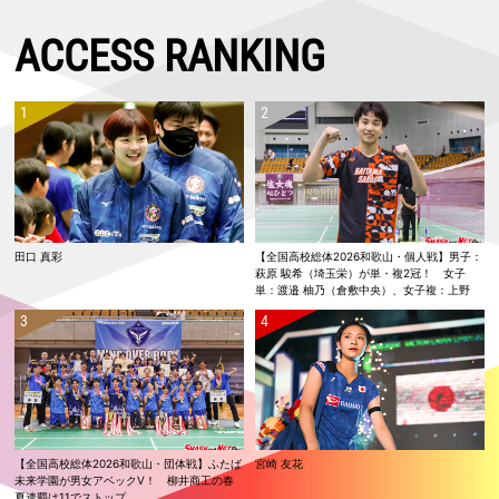
に勝利！ 日本勢5組が準決勝進出
ACCESS RANKING
2026.06.25
【USオープン2026 Super 300・2回戦】日本勢11組が準々決勝進出
2026.06.24
【USオープン2026 Super 300・1回戦2日目】日本勢14組が2回戦進出
2026.06.23
【USオープン2026 Super 300・予選／1回戦1日目】日本勢８組が勝利
2026.06.21
【全日本実業団2026・決勝】男子：トナミ運輸、女子：岐阜Bluvicが優
勝！！
田口 真彩
【全国高校総体2026和歌山・個人戦】男子：
2026.06.20
萩原 駿希（埼玉栄）が単・複2冠！ 女子
【全日本実業団2026・準々決勝／準決勝】男子：トナミ運輸と
単：渡邉 柚乃（倉敷中央）、女子複：上野
優寿／伴野 碧唯（ふたば未来学園）が春夏連
BIPROGY、女子：岐阜BluvicとBIPROGYが決勝進出！
覇！
2026.06.14
【オーストラリアオープン2026 Super 500・決勝】女子単：山口 茜が
優勝！！
2026.06.13
【オーストラリアオープン2026 Super 500・準決勝】山口が決勝進
出！ 奥原はベスト4
【全国高校総体2026和歌山・団体戦】ふたば
宮崎 友花
未来学園が男女アベックV！ 柳井商工の春
2026.06.12
夏連覇は11でストップ