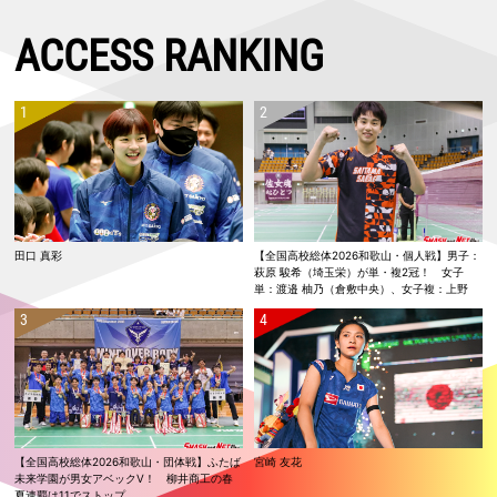
複：髙橋／中出が決勝進出！
ACCESS RANKING
2026.06.26
【USオープン2026 Super 300・準々決勝】女子複：髙橋／中出が格上
に勝利！ 日本勢5組が準決勝進出
2026.06.25
【USオープン2026 Super 300・2回戦】日本勢11組が準々決勝進出
2026.06.24
【USオープン2026 Super 300・1回戦2日目】日本勢14組が2回戦進出
2026.06.23
【USオープン2026 Super 300・予選／1回戦1日目】日本勢８組が勝利
田口 真彩
【全国高校総体2026和歌山・個人戦】男子：
2026.06.21
萩原 駿希（埼玉栄）が単・複2冠！ 女子
【全日本実業団2026・決勝】男子：トナミ運輸、女子：岐阜Bluvicが優
単：渡邉 柚乃（倉敷中央）、女子複：上野
優寿／伴野 碧唯（ふたば未来学園）が春夏連
勝！！
覇！
2026.06.20
【全日本実業団2026・準々決勝／準決勝】男子：トナミ運輸と
BIPROGY、女子：岐阜BluvicとBIPROGYが決勝進出！
2026.06.14
【オーストラリアオープン2026 Super 500・決勝】女子単：山口 茜が
優勝！！
【全国高校総体2026和歌山・団体戦】ふたば
宮崎 友花
未来学園が男女アベックV！ 柳井商工の春
2026.06.13
夏連覇は11でストップ