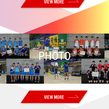
【カナダオープン2026 Super 300・準決勝】日本勢が5種目全てで決勝
進出！ 男子単・女子複は日本勢対決へ
2026.07.03
【カナダオープン2026 Super 300・準々決勝】後藤／吉田が格上に勝
利！ 沖本、鈴木／山北、古賀／齋藤が日本人対決を制す！
2026.07.02
【カナダオープン2026 Super 300・2回戦】日本勢13組が準々決勝進出
2026.07.01
【カナダオープン2026 Super 300・1回戦2日目】日本勢17組が2回戦進
出
PHOTO
2026.06.30
【カナダオープン2026 Super 300・予選／1回戦1日目】日本勢7組が2
回戦進出 男子単：秦野が本戦出場
写真
2026.06.28
【USオープン2026 Super 300・決勝】男子複：山下／岡村が海外ツ
アー初優勝！！ 女子複：髙橋／中出はツアー3連続優勝！！
2026.06.27
【USオープン2026 Super 300・準決勝】男子複：山下／岡村、女子
複：髙橋／中出が決勝進出！
2026.06.26
【USオープン2026 Super 300・準々決勝】女子複：髙橋／中出が格上