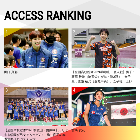
に勝利！ 日本勢5組が準決勝進出
ACCESS RANKING
2026.06.25
【USオープン2026 Super 300・2回戦】日本勢11組が準々決勝進出
2026.06.24
【USオープン2026 Super 300・1回戦2日目】日本勢14組が2回戦進出
2026.06.23
【USオープン2026 Super 300・予選／1回戦1日目】日本勢８組が勝利
2026.06.21
【全日本実業団2026・決勝】男子：トナミ運輸、女子：岐阜Bluvicが優
勝！！
田口 真彩
【全国高校総体2026和歌山・個人戦】男子：
2026.06.20
萩原 駿希（埼玉栄）が単・複2冠！ 女子
【全日本実業団2026・準々決勝／準決勝】男子：トナミ運輸と
単：渡邉 柚乃（倉敷中央）、女子複：上野
優寿／伴野 碧唯（ふたば未来学園）が春夏連
BIPROGY、女子：岐阜BluvicとBIPROGYが決勝進出！
覇！
2026.06.14
【オーストラリアオープン2026 Super 500・決勝】女子単：山口 茜が
優勝！！
2026.06.13
【オーストラリアオープン2026 Super 500・準決勝】山口が決勝進
出！ 奥原はベスト4
【全国高校総体2026和歌山・団体戦】ふたば
宮崎 友花
未来学園が男女アベックV！ 柳井商工の春
2026.06.12
夏連覇は11でストップ