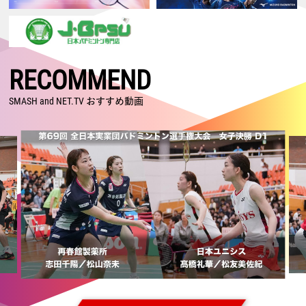
子複：福島／松本は準優勝
2026.07.25
【中国オープン2026 Super 1000・準決勝】山口、福島／松本が決勝進
出！ 宮崎はベスト4
2026.07.24
RECOMMEND
【中国オープン2026 Super 1000・準々決勝】女子単：宮崎が上位選手
に勝利！ 女子単：山口、女子複：福島／松本も準決勝進出
SMASH and NET.TV おすすめ動画
2026.07.24
【全国高校総体2026和歌山・団体戦】ふたば未来学園が男女アベック
V！ 柳井商工の春夏連覇は11でストップ
2026.07.23
【中国オープン2026 Super 1000・2回戦】混合複：渡辺／田口が上位
ペアに勝利！ 日本勢6組が準々決勝進出
2026.07.22
【中国オープン2026 Super 1000・1回戦2日目】混合複：霜上／保原が
上位ペアに勝利！ 日本勢13組が2回戦進出
2026.07.21
【中国オープン2026 Super 1000・1回戦1日目】男子複：熊谷／西 が上
位ペアに勝利！
2026.07.19
【ジャパンオープン2026 Super 750・決勝】女子単：山口、男子単：渡