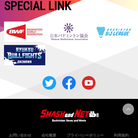
SPECIAL LINK
2026.05.27
【シンガポールオープン2026 Super 750・1回戦2日目】五十嵐／志
田、霜上／保原、渡辺／田口がランキング上位に勝利！
2026.05.26
【シンガポールオープン2026 Super 750・1回戦1日目】男子単：奈良岡
がランキング上位に勝利！
2026.05.24
【日本ランキングサーキット2026】高校2年の渡邉 柚乃が女子単優
勝！ 5種目いずれも初優勝
2026.05.24
【マレーシアマスターズ2026 Super 500・決勝】女子複：櫻本／廣田
は準優勝
2026.05.23
【マレーシアマスターズ2026 Super 500・準決勝】女子複：櫻本／廣
田が決勝進出！ 女子単：明地はベスト4
2026.05.22
【マレーシアマスターズ2026 Super 500・準々決勝】女子単：明地、
女子複：櫻本／廣田が準決勝進出！
2026.05.21
【マレーシアマスターズ2026 Super 500・2回戦】女子複：櫻本／廣田
が志田／五十嵐を破る！ 日本勢５組が準々決勝進出
お問い合わせ
会社概要
プライバシーポリシー
利用規約