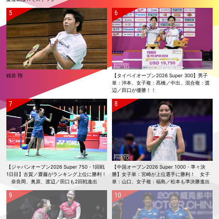
【オーストラリアオープン2026 Super 500・準々決勝】山口、奥原が
準決勝進出
2026.06.11
【オーストラリアオープン2026 Super 500・2回戦】日本勢３組が準々
決勝進出
2026.06.10
【オーストラリアオープン2026 Super 500・1回戦2日目】日本勢5組が
2回戦進出
銭谷 翔
【タイペイオープン2026 Super 300】男子
単：沖本、女子複：髙橋／中出、混合複：渡
2026.06.09
辺／田口が優勝！！
【オーストラリアオープン2026 Super 500・予選／1回戦1日目】男子
単：小川 翔悟、武井 凛生 ともに本戦出場ならず
2026.06.07
【インドネシアオープン2026 Super 1000・決勝】フクマツ優勝！！
山口は準優勝
2026.06.06
【インドネシアオープン2026 Super 1000・準決勝】女子単：山口、女
【ジャパンオープン2026 Super 750・1回戦
【中国オープン2026 Super 1000・準々決
子複：福島／松本が決勝進出！
1日目】古賀／齋藤がランキング上位に勝利！
勝】女子単：宮崎が上位選手に勝利！ 女子
奈良岡、奥原、渡辺／田口も2回戦進出
単：山口、女子複：福島／松本も準決勝進出
2026.06.05
【インドネシアオープン2026 Super 1000・準々決勝】保原／廣上が世
界ランク2位を下す！ 山口、福島／松本も準決勝進出
2026.06.04