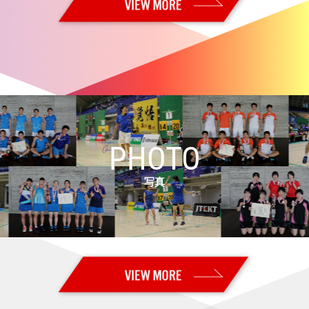
【カナダオープン2026 Super 300・準決勝】日本勢が5種目全てで決勝
進出！ 男子単・女子複は日本勢対決へ
2026.07.03
【カナダオープン2026 Super 300・準々決勝】後藤／吉田が格上に勝
利！ 沖本、鈴木／山北、古賀／齋藤が日本人対決を制す！
2026.07.02
【カナダオープン2026 Super 300・2回戦】日本勢13組が準々決勝進出
2026.07.01
【カナダオープン2026 Super 300・1回戦2日目】日本勢17組が2回戦進
出
PHOTO
2026.06.30
【カナダオープン2026 Super 300・予選／1回戦1日目】日本勢7組が2
回戦進出 男子単：秦野が本戦出場
写真
2026.06.28
【USオープン2026 Super 300・決勝】男子複：山下／岡村が海外ツ
アー初優勝！！ 女子複：髙橋／中出はツアー3連続優勝！！
2026.06.27
【USオープン2026 Super 300・準決勝】男子複：山下／岡村、女子
複：髙橋／中出が決勝進出！
2026.06.26
【USオープン2026 Super 300・準々決勝】女子複：髙橋／中出が格上