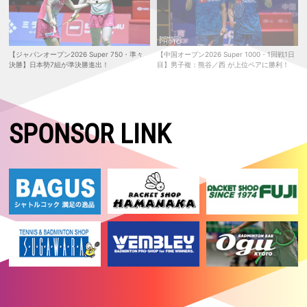
【インドネシアオープン2026 Super 1000・2回戦】男子単：田中が世
界ランク1位に勝利！！
2026.06.03
【インドネシアオープン2026 Super 1000・1回戦2日目】日本勢12組が
【ジャパンオープン2026 Super 750・準々
【中国オープン2026 Super 1000・1回戦1日
決勝】日本勢7組が準決勝進出！
目】男子複：熊谷／西 が上位ペアに勝利！
2回戦進出
2026.06.02
【インドネシアオープン2026 Super 1000・1回戦1日目】日本勢の女子
複3組いずれも勝利 女子単：仁平は明地に勝利
SPONSOR LINK
2026.05.31
【シンガポールオープン2026 Super 750・決勝】女子単：山口、混合
複：霜上／保原ともに準優勝
2026.05.30
【シンガポールオープン2026 Super 750・準決勝】女子単：山口、混合
複：霜上／保原が決勝進出！
2026.05.29
【シンガポールオープン2026 Super 750・準々決勝】混合複：霜上／保
原の快進撃止まらず！ 日本勢4組が準決勝進出
2026.05.28
【シンガポールオープン2026 Super 750・2回戦】日本勢9組が準々決
勝進出