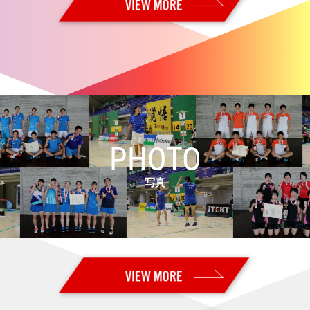
【カナダオープン2026 Super 300・準決勝】日本勢が5種目全てで決勝
進出！ 男子単・女子複は日本勢対決へ
2026.07.03
【カナダオープン2026 Super 300・準々決勝】後藤／吉田が格上に勝
利！ 沖本、鈴木／山北、古賀／齋藤が日本人対決を制す！
2026.07.02
【カナダオープン2026 Super 300・2回戦】日本勢13組が準々決勝進出
2026.07.01
【カナダオープン2026 Super 300・1回戦2日目】日本勢17組が2回戦進
出
PHOTO
2026.06.30
【カナダオープン2026 Super 300・予選／1回戦1日目】日本勢7組が2
回戦進出 男子単：秦野が本戦出場
写真
2026.06.28
【USオープン2026 Super 300・決勝】男子複：山下／岡村が海外ツ
アー初優勝！！ 女子複：髙橋／中出はツアー3連続優勝！！
2026.06.27
【USオープン2026 Super 300・準決勝】男子複：山下／岡村、女子
複：髙橋／中出が決勝進出！
2026.06.26
【USオープン2026 Super 300・準々決勝】女子複：髙橋／中出が格上