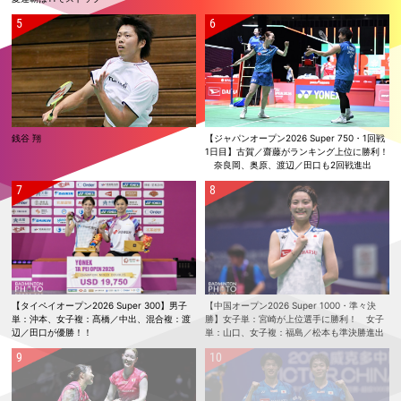
【オーストラリアオープン2026 Super 500・準々決勝】山口、奥原が
準決勝進出
2026.06.11
【オーストラリアオープン2026 Super 500・2回戦】日本勢３組が準々
決勝進出
2026.06.10
【オーストラリアオープン2026 Super 500・1回戦2日目】日本勢5組が
2回戦進出
銭谷 翔
【ジャパンオープン2026 Super 750・1回戦
1日目】古賀／齋藤がランキング上位に勝利！
2026.06.09
奈良岡、奥原、渡辺／田口も2回戦進出
【オーストラリアオープン2026 Super 500・予選／1回戦1日目】男子
単：小川 翔悟、武井 凛生 ともに本戦出場ならず
2026.06.07
【インドネシアオープン2026 Super 1000・決勝】フクマツ優勝！！
山口は準優勝
2026.06.06
【インドネシアオープン2026 Super 1000・準決勝】女子単：山口、女
【タイペイオープン2026 Super 300】男子
【中国オープン2026 Super 1000・準々決
子複：福島／松本が決勝進出！
単：沖本、女子複：髙橋／中出、混合複：渡
勝】女子単：宮崎が上位選手に勝利！ 女子
辺／田口が優勝！！
単：山口、女子複：福島／松本も準決勝進出
2026.06.05
【インドネシアオープン2026 Super 1000・準々決勝】保原／廣上が世
界ランク2位を下す！ 山口、福島／松本も準決勝進出
2026.06.04