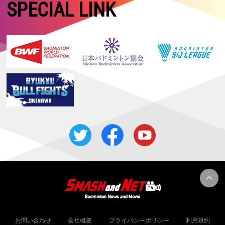
SPECIAL LINK
2026.05.27
【シンガポールオープン2026 Super 750・1回戦2日目】五十嵐／志
田、霜上／保原、渡辺／田口がランキング上位に勝利！
2026.05.26
【シンガポールオープン2026 Super 750・1回戦1日目】男子単：奈良岡
がランキング上位に勝利！
2026.05.24
【日本ランキングサーキット2026】高校2年の渡邉 柚乃が女子単優
勝！ 5種目いずれも初優勝
2026.05.24
【マレーシアマスターズ2026 Super 500・決勝】女子複：櫻本／廣田
は準優勝
2026.05.23
【マレーシアマスターズ2026 Super 500・準決勝】女子複：櫻本／廣
田が決勝進出！ 女子単：明地はベスト4
2026.05.22
【マレーシアマスターズ2026 Super 500・準々決勝】女子単：明地、
女子複：櫻本／廣田が準決勝進出！
2026.05.21
【マレーシアマスターズ2026 Super 500・2回戦】女子複：櫻本／廣田
が志田／五十嵐を破る！ 日本勢５組が準々決勝進出
お問い合わせ
会社概要
プライバシーポリシー
利用規約