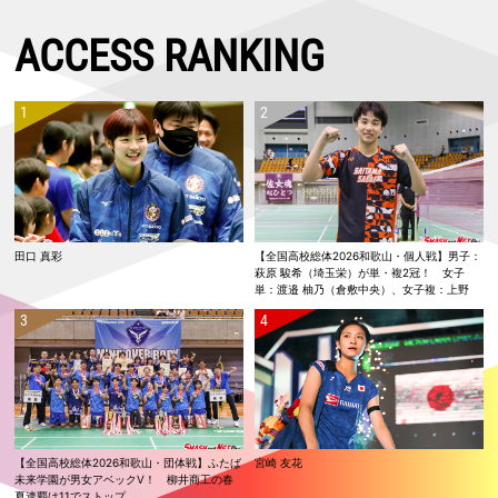
に勝利！ 日本勢5組が準決勝進出
ACCESS RANKING
2026.06.25
【USオープン2026 Super 300・2回戦】日本勢11組が準々決勝進出
2026.06.24
【USオープン2026 Super 300・1回戦2日目】日本勢14組が2回戦進出
2026.06.23
【USオープン2026 Super 300・予選／1回戦1日目】日本勢８組が勝利
2026.06.21
【全日本実業団2026・決勝】男子：トナミ運輸、女子：岐阜Bluvicが優
勝！！
田口 真彩
【全国高校総体2026和歌山・個人戦】男子：
2026.06.20
萩原 駿希（埼玉栄）が単・複2冠！ 女子
【全日本実業団2026・準々決勝／準決勝】男子：トナミ運輸と
単：渡邉 柚乃（倉敷中央）、女子複：上野
優寿／伴野 碧唯（ふたば未来学園）が春夏連
BIPROGY、女子：岐阜BluvicとBIPROGYが決勝進出！
覇！
2026.06.14
【オーストラリアオープン2026 Super 500・決勝】女子単：山口 茜が
優勝！！
2026.06.13
【オーストラリアオープン2026 Super 500・準決勝】山口が決勝進
出！ 奥原はベスト4
【全国高校総体2026和歌山・団体戦】ふたば
宮崎 友花
未来学園が男女アベックV！ 柳井商工の春
2026.06.12
夏連覇は11でストップ