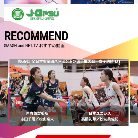
子複：福島／松本は準優勝
2026.07.25
【中国オープン2026 Super 1000・準決勝】山口、福島／松本が決勝進
出！ 宮崎はベスト4
2026.07.24
RECOMMEND
【中国オープン2026 Super 1000・準々決勝】女子単：宮崎が上位選手
に勝利！ 女子単：山口、女子複：福島／松本も準決勝進出
SMASH and NET.TV おすすめ動画
2026.07.24
【全国高校総体2026和歌山・団体戦】ふたば未来学園が男女アベック
V！ 柳井商工の春夏連覇は11でストップ
2026.07.23
【中国オープン2026 Super 1000・2回戦】混合複：渡辺／田口が上位
ペアに勝利！ 日本勢6組が準々決勝進出
2026.07.22
【中国オープン2026 Super 1000・1回戦2日目】混合複：霜上／保原が
上位ペアに勝利！ 日本勢13組が2回戦進出
2026.07.21
【中国オープン2026 Super 1000・1回戦1日目】男子複：熊谷／西 が上
位ペアに勝利！
2026.07.19
【ジャパンオープン2026 Super 750・決勝】女子単：山口、男子単：渡