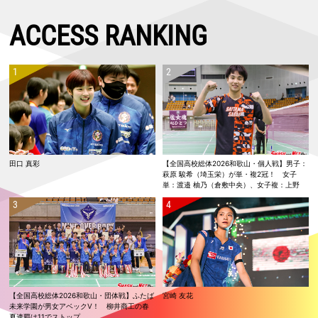
に勝利！ 日本勢5組が準決勝進出
ACCESS RANKING
2026.06.25
【USオープン2026 Super 300・2回戦】日本勢11組が準々決勝進出
2026.06.24
【USオープン2026 Super 300・1回戦2日目】日本勢14組が2回戦進出
2026.06.23
【USオープン2026 Super 300・予選／1回戦1日目】日本勢８組が勝利
2026.06.21
【全日本実業団2026・決勝】男子：トナミ運輸、女子：岐阜Bluvicが優
勝！！
田口 真彩
【全国高校総体2026和歌山・個人戦】男子：
2026.06.20
萩原 駿希（埼玉栄）が単・複2冠！ 女子
【全日本実業団2026・準々決勝／準決勝】男子：トナミ運輸と
単：渡邉 柚乃（倉敷中央）、女子複：上野
優寿／伴野 碧唯（ふたば未来学園）が春夏連
BIPROGY、女子：岐阜BluvicとBIPROGYが決勝進出！
覇！
2026.06.14
【オーストラリアオープン2026 Super 500・決勝】女子単：山口 茜が
優勝！！
2026.06.13
【オーストラリアオープン2026 Super 500・準決勝】山口が決勝進
出！ 奥原はベスト4
【全国高校総体2026和歌山・団体戦】ふたば
宮崎 友花
未来学園が男女アベックV！ 柳井商工の春
2026.06.12
夏連覇は11でストップ