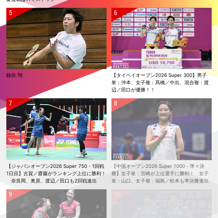
【オーストラリアオープン2026 Super 500・準々決勝】山口、奥原が
準決勝進出
2026.06.11
【オーストラリアオープン2026 Super 500・2回戦】日本勢３組が準々
決勝進出
2026.06.10
【オーストラリアオープン2026 Super 500・1回戦2日目】日本勢5組が
2回戦進出
銭谷 翔
【タイペイオープン2026 Super 300】男子
単：沖本、女子複：髙橋／中出、混合複：渡
2026.06.09
辺／田口が優勝！！
【オーストラリアオープン2026 Super 500・予選／1回戦1日目】男子
単：小川 翔悟、武井 凛生 ともに本戦出場ならず
2026.06.07
【インドネシアオープン2026 Super 1000・決勝】フクマツ優勝！！
山口は準優勝
2026.06.06
【インドネシアオープン2026 Super 1000・準決勝】女子単：山口、女
【ジャパンオープン2026 Super 750・1回戦
【中国オープン2026 Super 1000・準々決
子複：福島／松本が決勝進出！
1日目】古賀／齋藤がランキング上位に勝利！
勝】女子単：宮崎が上位選手に勝利！ 女子
奈良岡、奥原、渡辺／田口も2回戦進出
単：山口、女子複：福島／松本も準決勝進出
2026.06.05
【インドネシアオープン2026 Super 1000・準々決勝】保原／廣上が世
界ランク2位を下す！ 山口、福島／松本も準決勝進出
2026.06.04