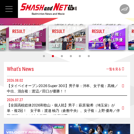
人戦】男子：萩原
駿希（埼玉栄）が
2026.08.02
2026.07.26
単・複2冠！ 女
【タイペイオープ
【中国オープン
2
団
子単：渡邉 柚乃
ン2026 Super
2026 Super
来
（倉敷中央）、女
300】男子単：沖
1000・決勝】女
2
ッ
子複：上野 優寿／
本、女子複：髙橋
子単：山口が優
工
伴野 碧唯（ふたば
／中出、混合複：
勝！！ 女子複：
で
未来学園）が春夏
渡辺／田口が優
福島／松本は準優
連覇！
勝！！
勝
What's News
一覧を見る
2026.08.02
【タイペイオープン2026 Super 300】男子単：沖本、女子複：髙橋／
中出、混合複：渡辺／田口が優勝！！
2026.07.27
【全国高校総体2026和歌山・個人戦】男子：萩原 駿希（埼玉栄）が
単・複2冠！ 女子単：渡邉 柚乃（倉敷中央）、女子複：上野 優寿／伴
野 碧唯（ふたば未来学園）が春夏連覇！
2026.07.26
【中国オープン2026 Super 1000・決勝】女子単：山口が優勝！！ 女