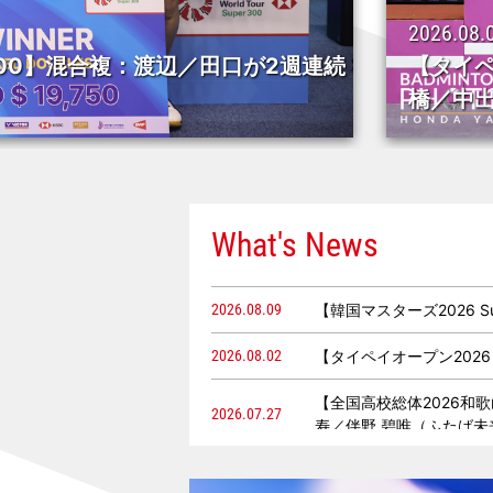
2
オープン2026 Super 300】男子単：沖本、女
、混合複：渡辺／田口が優勝！！
What's News
2026.08.09
【韓国マスターズ2026 
2026.08.02
【タイペイオープン2026
【全国高校総体2026和
2026.07.27
寿／伴野 碧唯（ふたば
2026.07.26
【中国オープン2026 S