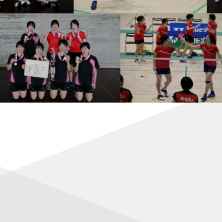
利！
：明地はベスト4
決勝進出！
る！ 日本勢５組が準々決勝進出
勝