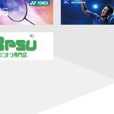
uper 1000・準決勝】山口、福島／松本が決勝進出！ 宮崎はベスト4
Super 1000・準々決勝】女子単：宮崎が上位選手に勝利！ 女子単：
歌山・団体戦】ふたば未来学園が男女アベックV！ 柳井商工の春夏連覇は
uper 1000・2回戦】混合複：渡辺／田口が上位ペアに勝利！ 日本勢6
uper 1000・1回戦2日目】混合複：霜上／保原が上位ペアに勝利！ 日本
per 1000・1回戦1日目】男子複：熊谷／西 が上位ペアに勝利！
 Super 750・決勝】女子単：山口、男子単：渡邉いずれも準優勝
 Super 750・準決勝】女子単：山口、男子単：渡邉が決勝進出！
 Super 750・準々決勝】日本勢7組が準決勝進出！
6 Super 750・2回戦】女子複：鈴木／山北、混合複：古賀／齋藤、
 Super 750・1回戦2日目】男子単：田中、男子複：川邊／松川が格