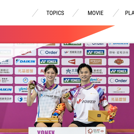
TOPICS
MOVIE
PL