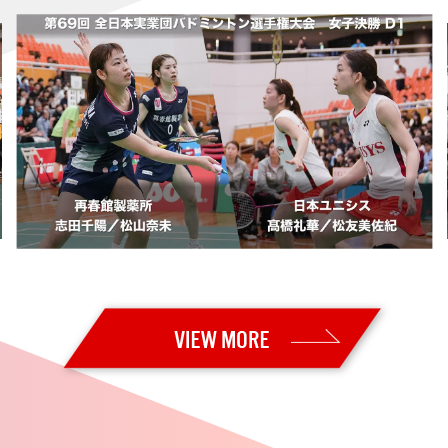
 Super 750・1回戦1日目】古賀／齋藤がランキング上位に勝利！ 
uper 300・決勝】日本勢が5種目制覇！！ 沖本はSuper 300大会 初
Super 300・準決勝】日本勢が5種目全てで決勝進出！ 男子単・女子
 Super 300・準々決勝】後藤／吉田が格上に勝利！ 沖本、鈴木／山
uper 300・2回戦】日本勢13組が準々決勝進出
uper 300・1回戦2日目】日本勢17組が2回戦進出
Super 300・予選／1回戦1日目】日本勢7組が2回戦進出 男子単：秦
uper 300・決勝】男子複：山下／岡村が海外ツアー初優勝！！ 女子
uper 300・準決勝】男子複：山下／岡村、女子複：髙橋／中出が決勝進出
uper 300・準々決勝】女子複：髙橋／中出が格上に勝利！ 日本勢5組が