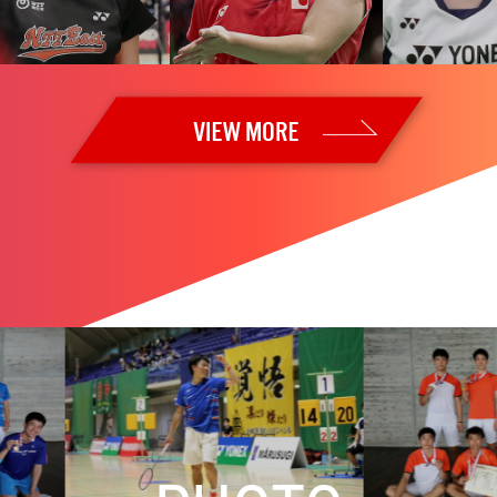
26 Super 1000・決勝】フクマツ優勝！！ 山口は準優勝
26 Super 1000・準決勝】女子単：山口、女子複：福島／松本が決
26 Super 1000・準々決勝】保原／廣上が世界ランク2位を下す！
26 Super 1000・2回戦】男子単：田中が世界ランク1位に勝利！！
6 Super 1000・1回戦2日目】日本勢12組が2回戦進出
26 Super 1000・1回戦1日目】日本勢の女子複3組いずれも勝利 
26 Super 750・決勝】女子単：山口、混合複：霜上／保原ともに準
26 Super 750・準決勝】女子単：山口、混合複：霜上／保原が決勝
26 Super 750・準々決勝】混合複：霜上／保原の快進撃止まらず
26 Super 750・2回戦】日本勢9組が準々決勝進出
26 Super 750・1回戦2日目】五十嵐／志田、霜上／保原、渡辺／