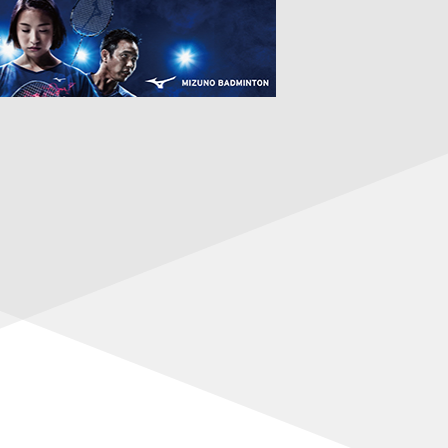
山口、女子複：福島／松本も準決勝進出
11でストップ
組が準々決勝進出
勢13組が2回戦進出
男子複：保木／小林が日本人対決で勝利！
上に勝利！ 日本勢15組が2回戦進出