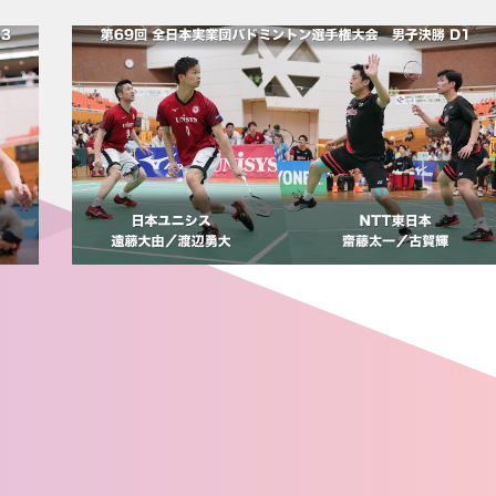
2026.07.14
【ジャパンオープン2026
2026.07.05
【カナダオープン2026 S
2026.07.04
【カナダオープン2026 
2026.07.03
【カナダオープン2026
2026.07.02
【カナダオープン2026 S
2026.07.01
【カナダオープン2026 S
2026.06.30
【カナダオープン2026 
2026.06.28
【USオープン2026 S
2026.06.27
【USオープン2026 S
2026.06.26
【USオープン2026 S