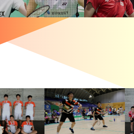
勝進出！
 山口、福島／松本も準決勝進出
女子単：仁平は明地に勝利
優勝
進出！
！ 日本勢4組が準決勝進出
田口がランキング上位に勝利！