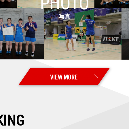
PHOTO
26 Super 750・1回戦1日目】男子単：奈良岡がランキング上位に勝
写真
ト2026】高校2年の渡邉 柚乃が女子単優勝！ 5種目いずれも初優勝
26 Super 500・決勝】女子複：櫻本／廣田は準優勝
26 Super 500・準決勝】女子複：櫻本／廣田が決勝進出！ 女子単
26 Super 500・準々決勝】女子単：明地、女子複：櫻本／廣田が準
026 Super 500・2回戦】女子複：櫻本／廣田が志田／五十嵐を破
6 Super 500・1回戦2日目】日本勢9組が2回戦進出
26 Super 500・予選／1回戦1日目】日本勢3組がいずれも勝利
uper 500・決勝】女子単：山口が優勝！！ 女子複：中西／岩永は準優
KING
uper 100】女子複：髙橋／中出が優勝！！