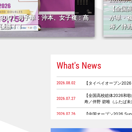
人戦】男子：萩原 駿希（埼玉栄）
2026.07.
柚乃（倉敷中央）、女子複：上野 優
【中国オ
）が春夏連覇！
勝！！
What's News
2026.08.02
【タイペイオープン2026
【全国高校総体2026和
2026.07.27
寿／伴野 碧唯（ふたば
2026.07.26
【中国オープン2026 S
2026.07.25
【中国オープン2026 S