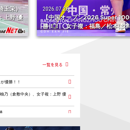
2026.07.25
が優
【中国オープン2026 Super 
勝進出！ 宮崎はベスト4
一覧を見る
口が優勝！！
 柚乃（倉敷中央）、女子複：上野 優
勝