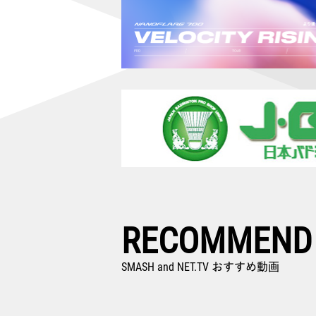
2026.07.24
【中国オープン2026 
2026.07.24
【全国高校総体2026和
2026.07.23
【中国オープン2026 S
2026.07.22
【中国オープン2026 S
2026.07.21
【中国オープン2026 Su
2026.07.19
【ジャパンオープン2026
2026.07.18
【ジャパンオープン2026
2026.07.17
【ジャパンオープン2026
RECOMMEND
2026.07.16
【ジャパンオープン202
SMASH and NET.TV おすすめ動画
2026.07.15
【ジャパンオープン2026
2026.07.14
【ジャパンオープン2026