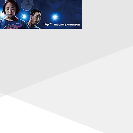
山口、女子複：福島／松本も準決勝進出
11でストップ
組が準々決勝進出
勢13組が2回戦進出
男子複：保木／小林が日本人対決で勝利！
上に勝利！ 日本勢15組が2回戦進出
奈良岡、奥原、渡辺／田口も2回戦進出