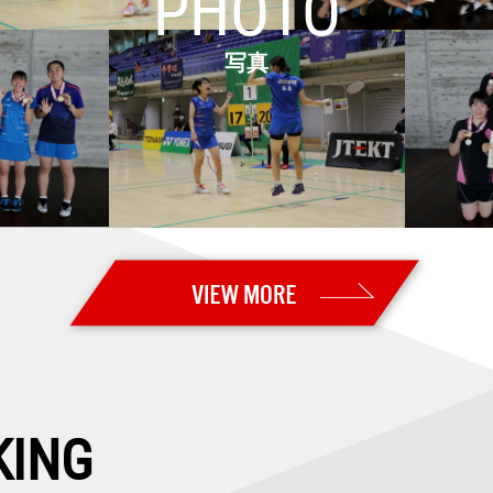
PHOTO
ト2026】高校2年の渡邉 柚乃が女子単優勝！ 5種目いずれも初優勝
写真
26 Super 500・決勝】女子複：櫻本／廣田は準優勝
26 Super 500・準決勝】女子複：櫻本／廣田が決勝進出！ 女子単
26 Super 500・準々決勝】女子単：明地、女子複：櫻本／廣田が準
026 Super 500・2回戦】女子複：櫻本／廣田が志田／五十嵐を破
6 Super 500・1回戦2日目】日本勢9組が2回戦進出
26 Super 500・予選／1回戦1日目】日本勢3組がいずれも勝利
uper 500・決勝】女子単：山口が優勝！！ 女子複：中西／岩永は準優
uper 100】女子複：髙橋／中出が優勝！！
KING
uper 500・準決勝】女子複：中西／岩永、女子単：山口が決勝進出！