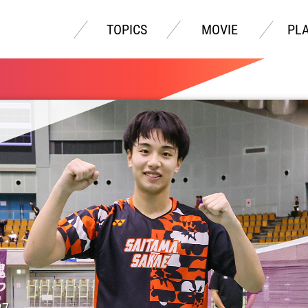
TOPICS
MOVIE
PL