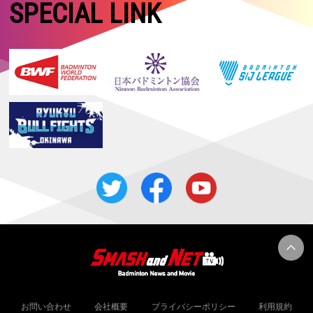
SPECIAL LINK
2026.05.27
【シンガポールオープン2026 Super 750・1回戦2日目】五十嵐／志
田、霜上／保原、渡辺／田口がランキング上位に勝利！
2026.05.26
【シンガポールオープン2026 Super 750・1回戦1日目】男子単：奈良岡
がランキング上位に勝利！
2026.05.24
【日本ランキングサーキット2026】高校2年の渡邉 柚乃が女子単優
勝！ 5種目いずれも初優勝
2026.05.24
【マレーシアマスターズ2026 Super 500・決勝】女子複：櫻本／廣田
は準優勝
2026.05.23
【マレーシアマスターズ2026 Super 500・準決勝】女子複：櫻本／廣
田が決勝進出！ 女子単：明地はベスト4
2026.05.22
【マレーシアマスターズ2026 Super 500・準々決勝】女子単：明地、
女子複：櫻本／廣田が準決勝進出！
2026.05.21
【マレーシアマスターズ2026 Super 500・2回戦】女子複：櫻本／廣田
が志田／五十嵐を破る！ 日本勢５組が準々決勝進出
お問い合わせ
会社概要
プライバシーポリシー
利用規約