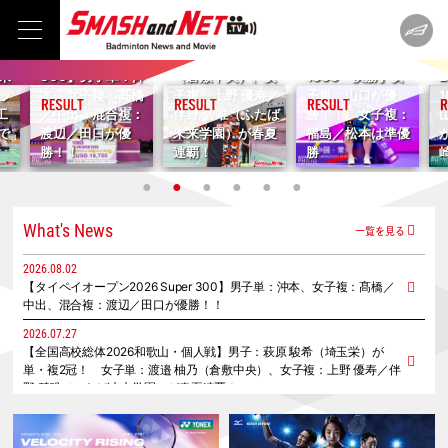
人戦】男子：萩原
駿希（埼玉栄）が
2026.08.02
2026.07.26
単・複2冠！ 女
【タイペイオープ
【中国オープン
2
団
子単：渡邉 柚乃
ン2026 Super
2026 Super
来
（倉敷中央）、女
300】男子単：沖
1000・決勝】女
2
ッ
子複：上野 優寿／
本、女子複：髙橋
子単：山口が優
工
伴野 碧唯（ふたば
／中出、混合複：
勝！！ 女子複：
で
未来学園）が春夏
渡辺／田口が優
福島／松本は準優
連覇！
勝！！
勝
What's News
一覧を見る
2026.08.02
【タイペイオープン2026 Super 300】男子単：沖本、女子複：髙橋／
中出、混合複：渡辺／田口が優勝！！
2026.07.27
【全国高校総体2026和歌山・個人戦】男子：萩原 駿希（埼玉栄）が
単・複2冠！ 女子単：渡邉 柚乃（倉敷中央）、女子複：上野 優寿／伴
野 碧唯（ふたば未来学園）が春夏連覇！
2026.07.26
【中国オープン2026 Super 1000・決勝】女子単：山口が優勝！！ 女