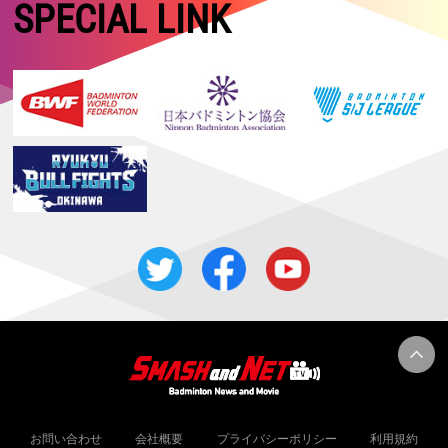
SPECIAL LINK
2026.05.27
【シンガポールオープン2026 Super 750・1回戦2日目】五十嵐／志
田、霜上／保原、渡辺／田口がランキング上位に勝利！
2026.05.26
【シンガポールオープン2026 Super 750・1回戦1日目】男子単：奈良岡
がランキング上位に勝利！
2026.05.24
【日本ランキングサーキット2026】高校2年の渡邉 柚乃が女子単優
勝！ 5種目いずれも初優勝
2026.05.24
【マレーシアマスターズ2026 Super 500・決勝】女子複：櫻本／廣田
は準優勝
2026.05.23
【マレーシアマスターズ2026 Super 500・準決勝】女子複：櫻本／廣
田が決勝進出！ 女子単：明地はベスト4
2026.05.22
【マレーシアマスターズ2026 Super 500・準々決勝】女子単：明地、
女子複：櫻本／廣田が準決勝進出！
2026.05.21
【マレーシアマスターズ2026 Super 500・2回戦】女子複：櫻本／廣田
が志田／五十嵐を破る！ 日本勢５組が準々決勝進出
お問い合わせ
会社概要
プライバシーポリシー
利用規約