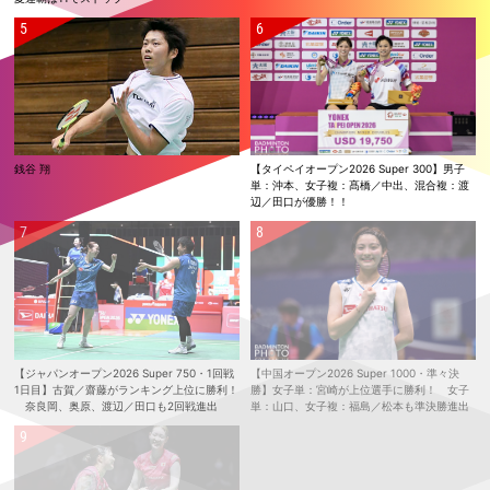
【オーストラリアオープン2026 Super 500・準々決勝】山口、奥原が
準決勝進出
2026.06.11
【オーストラリアオープン2026 Super 500・2回戦】日本勢３組が準々
決勝進出
2026.06.10
【オーストラリアオープン2026 Super 500・1回戦2日目】日本勢5組が
2回戦進出
銭谷 翔
【タイペイオープン2026 Super 300】男子
単：沖本、女子複：髙橋／中出、混合複：渡
2026.06.09
辺／田口が優勝！！
【オーストラリアオープン2026 Super 500・予選／1回戦1日目】男子
単：小川 翔悟、武井 凛生 ともに本戦出場ならず
2026.06.07
【インドネシアオープン2026 Super 1000・決勝】フクマツ優勝！！
山口は準優勝
2026.06.06
【インドネシアオープン2026 Super 1000・準決勝】女子単：山口、女
【ジャパンオープン2026 Super 750・1回戦
【中国オープン2026 Super 1000・準々決
子複：福島／松本が決勝進出！
1日目】古賀／齋藤がランキング上位に勝利！
勝】女子単：宮崎が上位選手に勝利！ 女子
奈良岡、奥原、渡辺／田口も2回戦進出
単：山口、女子複：福島／松本も準決勝進出
2026.06.05
【インドネシアオープン2026 Super 1000・準々決勝】保原／廣上が世
界ランク2位を下す！ 山口、福島／松本も準決勝進出
2026.06.04