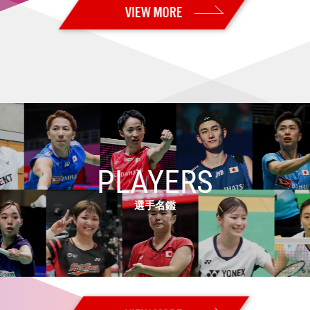
邉いずれも準優勝
2026.07.18
【ジャパンオープン2026 Super 750・準決勝】女子単：山口、男子単：
渡邉が決勝進出！
2026.07.17
【ジャパンオープン2026 Super 750・準々決勝】日本勢7組が準決勝進
出！
2026.07.16
【ジャパンオープン2026 Super 750・2回戦】女子複：鈴木／山北、混
合複：古賀／齋藤、男子複：保木／小林が日本人対決で勝利！
2026.07.15
PLAYERS
【ジャパンオープン2026 Super 750・1回戦2日目】男子単：田中、男
子複：川邊／松川が格上に勝利！ 日本勢15組が2回戦進出
選手名鑑
2026.07.14
【ジャパンオープン2026 Super 750・1回戦1日目】古賀／齋藤がランキ
ング上位に勝利！ 奈良岡、奥原、渡辺／田口も2回戦進出
2026.07.05
【カナダオープン2026 Super 300・決勝】日本勢が5種目制覇！！ 沖
本はSuper 300大会 初制覇！
2026.07.04