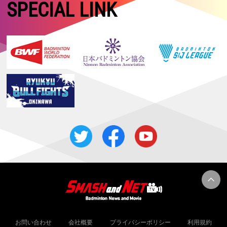
SPECIAL LINK
2026.05.27
【シンガポールオープン2026 Super 750・1回戦2日目】五十嵐／志
田、霜上／保原、渡辺／田口がランキング上位に勝利！
2026.05.26
【シンガポールオープン2026 Super 750・1回戦1日目】男子単：奈良岡
がランキング上位に勝利！
2026.05.24
【日本ランキングサーキット2026】高校2年の渡邉 柚乃が女子単優
勝！ 5種目いずれも初優勝
2026.05.24
【マレーシアマスターズ2026 Super 500・決勝】女子複：櫻本／廣田
は準優勝
2026.05.23
【マレーシアマスターズ2026 Super 500・準決勝】女子複：櫻本／廣
田が決勝進出！ 女子単：明地はベスト4
2026.05.22
【マレーシアマスターズ2026 Super 500・準々決勝】女子単：明地、
女子複：櫻本／廣田が準決勝進出！
2026.05.21
【マレーシアマスターズ2026 Super 500・2回戦】女子複：櫻本／廣田
が志田／五十嵐を破る！ 日本勢５組が準々決勝進出
お問い合わせ
会社概要
プライバシーポリシー
利用規約