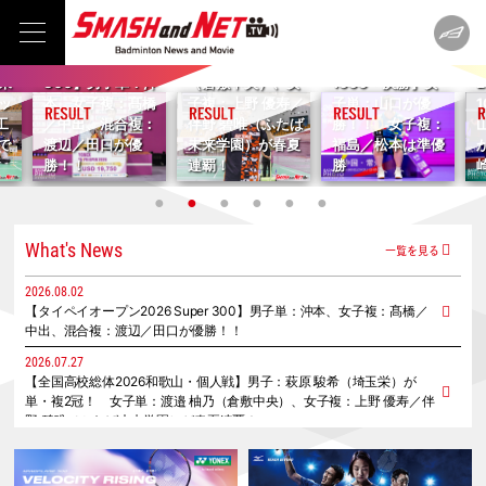
人戦】男子：萩原
駿希（埼玉栄）が
2026.08.02
2026.07.26
単・複2冠！ 女
【タイペイオープ
【中国オープン
2
団
子単：渡邉 柚乃
ン2026 Super
2026 Super
来
（倉敷中央）、女
300】男子単：沖
1000・決勝】女
2
ッ
子複：上野 優寿／
本、女子複：髙橋
子単：山口が優
工
伴野 碧唯（ふたば
／中出、混合複：
勝！！ 女子複：
で
未来学園）が春夏
渡辺／田口が優
福島／松本は準優
連覇！
勝！！
勝
What's News
一覧を見る
2026.08.02
【タイペイオープン2026 Super 300】男子単：沖本、女子複：髙橋／
中出、混合複：渡辺／田口が優勝！！
2026.07.27
【全国高校総体2026和歌山・個人戦】男子：萩原 駿希（埼玉栄）が
単・複2冠！ 女子単：渡邉 柚乃（倉敷中央）、女子複：上野 優寿／伴
野 碧唯（ふたば未来学園）が春夏連覇！
2026.07.26
【中国オープン2026 Super 1000・決勝】女子単：山口が優勝！！ 女