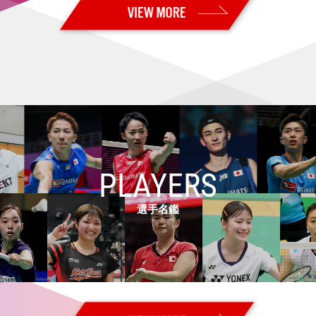
邉いずれも準優勝
2026.07.18
【ジャパンオープン2026 Super 750・準決勝】女子単：山口、男子単：
渡邉が決勝進出！
2026.07.17
【ジャパンオープン2026 Super 750・準々決勝】日本勢7組が準決勝進
出！
2026.07.16
【ジャパンオープン2026 Super 750・2回戦】女子複：鈴木／山北、混
合複：古賀／齋藤、男子複：保木／小林が日本人対決で勝利！
2026.07.15
PLAYERS
【ジャパンオープン2026 Super 750・1回戦2日目】男子単：田中、男
子複：川邊／松川が格上に勝利！ 日本勢15組が2回戦進出
選手名鑑
2026.07.14
【ジャパンオープン2026 Super 750・1回戦1日目】古賀／齋藤がランキ
ング上位に勝利！ 奈良岡、奥原、渡辺／田口も2回戦進出
2026.07.05
【カナダオープン2026 Super 300・決勝】日本勢が5種目制覇！！ 沖
本はSuper 300大会 初制覇！
2026.07.04