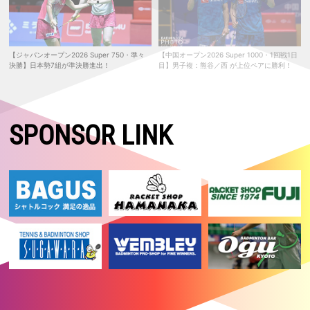
【インドネシアオープン2026 Super 1000・2回戦】男子単：田中が世
界ランク1位に勝利！！
2026.06.03
【インドネシアオープン2026 Super 1000・1回戦2日目】日本勢12組が
【ジャパンオープン2026 Super 750・準々
【中国オープン2026 Super 1000・1回戦1日
決勝】日本勢7組が準決勝進出！
目】男子複：熊谷／西 が上位ペアに勝利！
2回戦進出
2026.06.02
【インドネシアオープン2026 Super 1000・1回戦1日目】日本勢の女子
複3組いずれも勝利 女子単：仁平は明地に勝利
SPONSOR LINK
2026.05.31
【シンガポールオープン2026 Super 750・決勝】女子単：山口、混合
複：霜上／保原ともに準優勝
2026.05.30
【シンガポールオープン2026 Super 750・準決勝】女子単：山口、混合
複：霜上／保原が決勝進出！
2026.05.29
【シンガポールオープン2026 Super 750・準々決勝】混合複：霜上／保
原の快進撃止まらず！ 日本勢4組が準決勝進出
2026.05.28
【シンガポールオープン2026 Super 750・2回戦】日本勢9組が準々決
勝進出