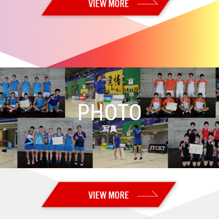
【カナダオープン2026 Super 300・準決勝】日本勢が5種目全てで決勝
進出！ 男子単・女子複は日本勢対決へ
2026.07.03
【カナダオープン2026 Super 300・準々決勝】後藤／吉田が格上に勝
利！ 沖本、鈴木／山北、古賀／齋藤が日本人対決を制す！
2026.07.02
【カナダオープン2026 Super 300・2回戦】日本勢13組が準々決勝進出
2026.07.01
【カナダオープン2026 Super 300・1回戦2日目】日本勢17組が2回戦進
出
PHOTO
2026.06.30
【カナダオープン2026 Super 300・予選／1回戦1日目】日本勢7組が2
回戦進出 男子単：秦野が本戦出場
写真
2026.06.28
【USオープン2026 Super 300・決勝】男子複：山下／岡村が海外ツ
アー初優勝！！ 女子複：髙橋／中出はツアー3連続優勝！！
2026.06.27
【USオープン2026 Super 300・準決勝】男子複：山下／岡村、女子
複：髙橋／中出が決勝進出！
2026.06.26
【USオープン2026 Super 300・準々決勝】女子複：髙橋／中出が格上