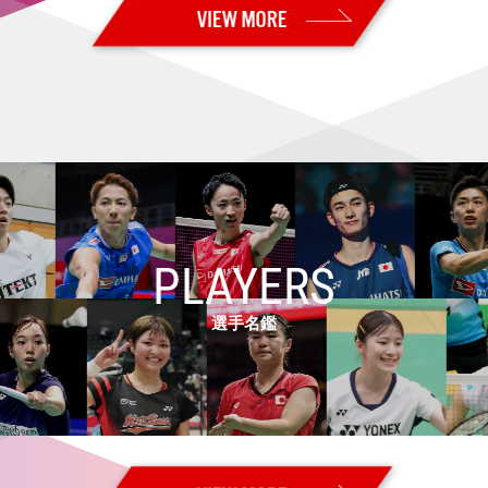
位ペアに勝利！
2026.07.19
【ジャパンオープン2026 Super 750・決勝】女子単：山口、男子単：渡
邉いずれも準優勝
2026.07.18
【ジャパンオープン2026 Super 750・準決勝】女子単：山口、男子単：
渡邉が決勝進出！
2026.07.17
【ジャパンオープン2026 Super 750・準々決勝】日本勢7組が準決勝進
出！
2026.07.16
PLAYERS
【ジャパンオープン2026 Super 750・2回戦】女子複：鈴木／山北、混
合複：古賀／齋藤、男子複：保木／小林が日本人対決で勝利！
選手名鑑
2026.07.15
【ジャパンオープン2026 Super 750・1回戦2日目】男子単：田中、男
子複：川邊／松川が格上に勝利！ 日本勢15組が2回戦進出
2026.07.14
【ジャパンオープン2026 Super 750・1回戦1日目】古賀／齋藤がランキ
ング上位に勝利！ 奈良岡、奥原、渡辺／田口も2回戦進出
2026.07.05