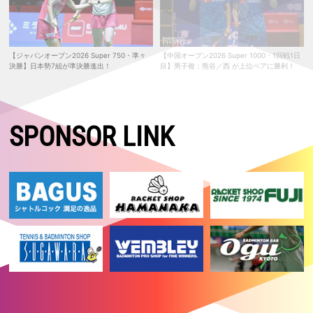
【インドネシアオープン2026 Super 1000・準々決勝】保原／廣上が世
界ランク2位を下す！ 山口、福島／松本も準決勝進出
2026.06.04
【インドネシアオープン2026 Super 1000・2回戦】男子単：田中が世
【ジャパンオープン2026 Super 750・準々
【中国オープン2026 Super 1000・1回戦1日
決勝】日本勢7組が準決勝進出！
目】男子複：熊谷／西 が上位ペアに勝利！
界ランク1位に勝利！！
2026.06.03
【インドネシアオープン2026 Super 1000・1回戦2日目】日本勢12組が
2回戦進出
SPONSOR LINK
2026.06.02
【インドネシアオープン2026 Super 1000・1回戦1日目】日本勢の女子
複3組いずれも勝利 女子単：仁平は明地に勝利
2026.05.31
【シンガポールオープン2026 Super 750・決勝】女子単：山口、混合
複：霜上／保原ともに準優勝
2026.05.30
【シンガポールオープン2026 Super 750・準決勝】女子単：山口、混合
複：霜上／保原が決勝進出！
2026.05.29
【シンガポールオープン2026 Super 750・準々決勝】混合複：霜上／保
原の快進撃止まらず！ 日本勢4組が準決勝進出