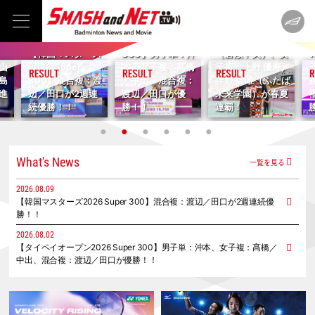
人戦】男子：萩原
駿希（埼玉栄）が
2026.08.02
2
単・複2冠！ 女
【タイペイオープ
子単：渡邉 柚乃
崎
ン2026 Super
2
2026.08.09
（倉敷中央）、女
【韓国マスターズ
300】男子単：沖
子複：上野 優寿／
山
2026 Super
本、女子複：髙橋
伴野 碧唯（ふたば
島
300】混合複：渡
／中出、混合複：
未来学園）が春夏
進
辺／田口が2週連
渡辺／田口が優
連覇！
続優勝！！
勝！！
What's News
一覧を見る
2026.08.09
【韓国マスターズ2026 Super 300】混合複：渡辺／田口が2週連続優
勝！！
2026.08.02
【タイペイオープン2026 Super 300】男子単：沖本、女子複：髙橋／
中出、混合複：渡辺／田口が優勝！！
2026.07.27
【全国高校総体2026和歌山・個人戦】男子：萩原 駿希（埼玉栄）が
単・複2冠！ 女子単：渡邉 柚乃（倉敷中央）、女子複：上野 優寿／伴