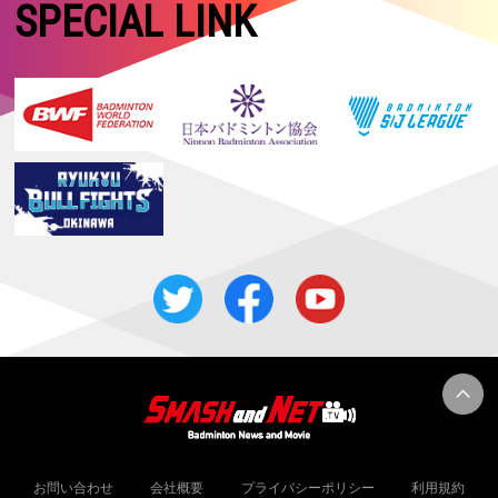
SPECIAL LINK
2026.05.27
【シンガポールオープン2026 Super 750・1回戦2日目】五十嵐／志
田、霜上／保原、渡辺／田口がランキング上位に勝利！
2026.05.26
【シンガポールオープン2026 Super 750・1回戦1日目】男子単：奈良岡
がランキング上位に勝利！
2026.05.24
【日本ランキングサーキット2026】高校2年の渡邉 柚乃が女子単優
勝！ 5種目いずれも初優勝
2026.05.24
【マレーシアマスターズ2026 Super 500・決勝】女子複：櫻本／廣田
は準優勝
2026.05.23
【マレーシアマスターズ2026 Super 500・準決勝】女子複：櫻本／廣
田が決勝進出！ 女子単：明地はベスト4
2026.05.22
【マレーシアマスターズ2026 Super 500・準々決勝】女子単：明地、
女子複：櫻本／廣田が準決勝進出！
2026.05.21
【マレーシアマスターズ2026 Super 500・2回戦】女子複：櫻本／廣田
が志田／五十嵐を破る！ 日本勢５組が準々決勝進出
お問い合わせ
会社概要
プライバシーポリシー
利用規約