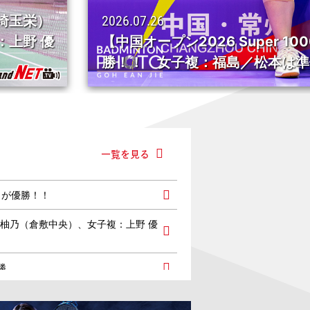
2026.07.25
が優
【中国オープン2026 Super 
勝進出！ 宮崎はベスト4
一覧を見る
口が優勝！！
 柚乃（倉敷中央）、女子複：上野 優
勝