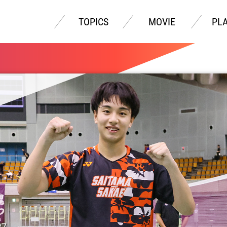
TOPICS
MOVIE
PL