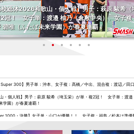
26
ープン2026 Super 1000・決勝】女子単：山口
 女子複：福島／松本は準優勝
 Super 300】男子単：沖本、女子複：髙橋／中出、混合複：渡辺／田
歌山・個人戦】男子：萩原 駿希（埼玉栄）が単・複2冠！ 女子単：渡邉
未来学園）が春夏連覇！
uper 1000・決勝】女子単：山口が優勝！！ 女子複：福島／松本は準優
uper 1000・準決勝】山口、福島／松本が決勝進出！ 宮崎はベスト4