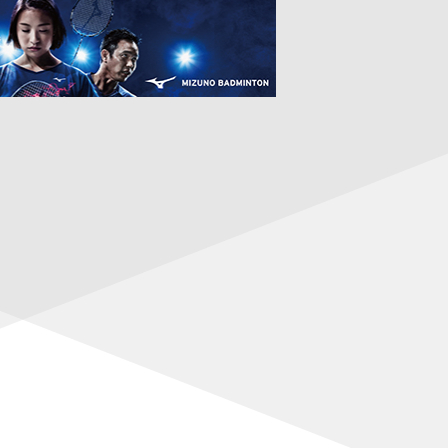
山口、女子複：福島／松本も準決勝進出
11でストップ
組が準々決勝進出
勢13組が2回戦進出
男子複：保木／小林が日本人対決で勝利！
上に勝利！ 日本勢15組が2回戦進出
奈良岡、奥原、渡辺／田口も2回戦進出