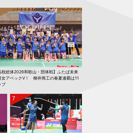
利！
高校総体2026和歌山・団体戦】ふたば未来
男女アベックV！ 柳井商工の春夏連覇は11
ップ
選手・早川賢一さんが来場、ファンと交流