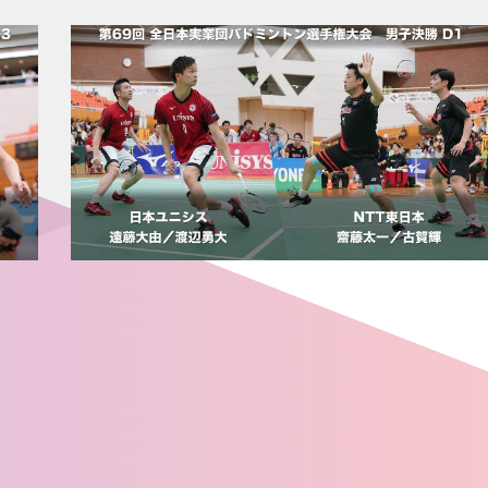
2026.07.05
【カナダオープン2026 S
2026.07.04
【カナダオープン2026 
2026.07.03
【カナダオープン2026
2026.07.02
【カナダオープン2026 S
2026.07.01
【カナダオープン2026 S
2026.06.30
【カナダオープン2026 
2026.06.28
【USオープン2026 S
2026.06.27
【USオープン2026 S
2026.06.26
【USオープン2026 S
2026.06.25
【USオープン2026 Su