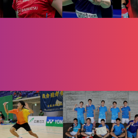
2026.06.06
【インドネシアオープン20
2026.06.05
【インドネシアオープン20
2026.06.04
【インドネシアオープン20
2026.06.03
【インドネシアオープン202
2026.06.02
【インドネシアオープン20
2026.05.31
【シンガポールオープン20
2026.05.30
【シンガポールオープン20
2026.05.29
【シンガポールオープン20
2026.05.28
【シンガポールオープン20
2026.05.27
【シンガポールオープン20
2026.05.26
【シンガポールオープン20