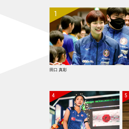
2026.05.15
【タイオープン2026 S
2026.05.14
【タイオープン2026 S
2026.05.13
【タイオープン2026 Su
2026.05.12
【タイオープン2026 S
2026.05.04
【関東大学春季リーグ20
2026.05.02
【トマス＆ユーバー杯20
田口 真彩
2026.05.01
【トマス＆ユーバー杯20
2026.04.30
【トマス＆ユーバー杯20
2026.04.13
【ミズノおもてなしカップ
2026.04.12
【ミズノおもてなしカップ