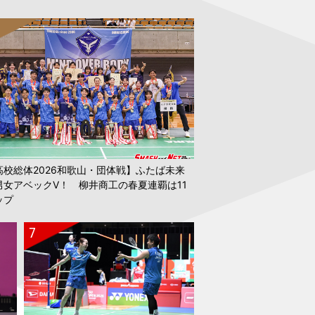
利！
高校総体2026和歌山・団体戦】ふたば未来
男女アベックV！ 柳井商工の春夏連覇は11
ップ
選手・早川賢一さんが来場、ファンと交流