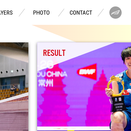
AYERS
PHOTO
CONTACT