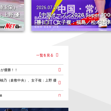
2026.07.25
が優
【中国オープン2026 Super 
勝進出！ 宮崎はベスト4
一覧を見る
口が優勝！！
 柚乃（倉敷中央）、女子複：上野 優
勝