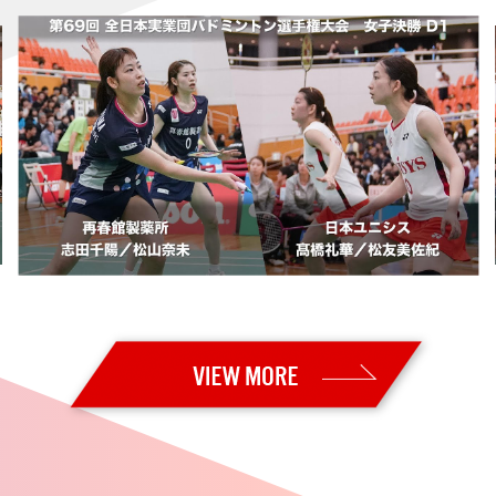
uper 300・決勝】日本勢が5種目制覇！！ 沖本はSuper 300大会 初
Super 300・準決勝】日本勢が5種目全てで決勝進出！ 男子単・女子
 Super 300・準々決勝】後藤／吉田が格上に勝利！ 沖本、鈴木／山
uper 300・2回戦】日本勢13組が準々決勝進出
uper 300・1回戦2日目】日本勢17組が2回戦進出
Super 300・予選／1回戦1日目】日本勢7組が2回戦進出 男子単：秦
uper 300・決勝】男子複：山下／岡村が海外ツアー初優勝！！ 女子
uper 300・準決勝】男子複：山下／岡村、女子複：髙橋／中出が決勝進出
uper 300・準々決勝】女子複：髙橋／中出が格上に勝利！ 日本勢5組が
per 300・2回戦】日本勢11組が準々決勝進出