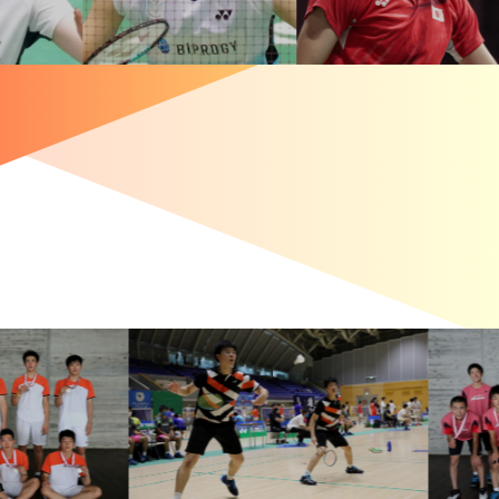
勝進出！
 山口、福島／松本も準決勝進出
女子単：仁平は明地に勝利
優勝
進出！
！ 日本勢4組が準決勝進出
田口がランキング上位に勝利！
利！