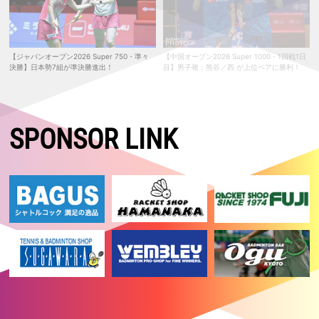
【インドネシアオープン2026 Super 1000・2回戦】男子単：田中が世
界ランク1位に勝利！！
2026.06.03
【インドネシアオープン2026 Super 1000・1回戦2日目】日本勢12組が
【ジャパンオープン2026 Super 750・準々
【中国オープン2026 Super 1000・1回戦1日
決勝】日本勢7組が準決勝進出！
目】男子複：熊谷／西 が上位ペアに勝利！
2回戦進出
2026.06.02
【インドネシアオープン2026 Super 1000・1回戦1日目】日本勢の女子
複3組いずれも勝利 女子単：仁平は明地に勝利
SPONSOR LINK
2026.05.31
【シンガポールオープン2026 Super 750・決勝】女子単：山口、混合
複：霜上／保原ともに準優勝
2026.05.30
【シンガポールオープン2026 Super 750・準決勝】女子単：山口、混合
複：霜上／保原が決勝進出！
2026.05.29
【シンガポールオープン2026 Super 750・準々決勝】混合複：霜上／保
原の快進撃止まらず！ 日本勢4組が準決勝進出
2026.05.28
【シンガポールオープン2026 Super 750・2回戦】日本勢9組が準々決
勝進出