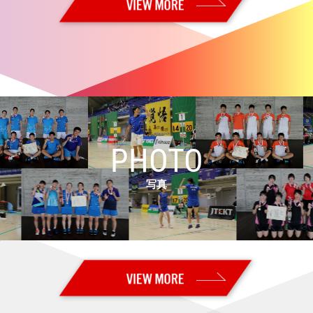
【カナダオープン2026 Super 300・準決勝】日本勢が5種目全てで決勝
進出！ 男子単・女子複は日本勢対決へ
2026.07.03
【カナダオープン2026 Super 300・準々決勝】後藤／吉田が格上に勝
利！ 沖本、鈴木／山北、古賀／齋藤が日本人対決を制す！
2026.07.02
【カナダオープン2026 Super 300・2回戦】日本勢13組が準々決勝進出
2026.07.01
【カナダオープン2026 Super 300・1回戦2日目】日本勢17組が2回戦進
出
PHOTO
2026.06.30
【カナダオープン2026 Super 300・予選／1回戦1日目】日本勢7組が2
回戦進出 男子単：秦野が本戦出場
写真
2026.06.28
【USオープン2026 Super 300・決勝】男子複：山下／岡村が海外ツ
アー初優勝！！ 女子複：髙橋／中出はツアー3連続優勝！！
2026.06.27
【USオープン2026 Super 300・準決勝】男子複：山下／岡村、女子
複：髙橋／中出が決勝進出！
2026.06.26
【USオープン2026 Super 300・準々決勝】女子複：髙橋／中出が格上