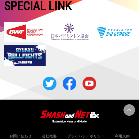
SPECIAL LINK
2026.05.27
【シンガポールオープン2026 Super 750・1回戦2日目】五十嵐／志
田、霜上／保原、渡辺／田口がランキング上位に勝利！
2026.05.26
【シンガポールオープン2026 Super 750・1回戦1日目】男子単：奈良岡
がランキング上位に勝利！
2026.05.24
【日本ランキングサーキット2026】高校2年の渡邉 柚乃が女子単優
勝！ 5種目いずれも初優勝
2026.05.24
【マレーシアマスターズ2026 Super 500・決勝】女子複：櫻本／廣田
は準優勝
2026.05.23
【マレーシアマスターズ2026 Super 500・準決勝】女子複：櫻本／廣
田が決勝進出！ 女子単：明地はベスト4
2026.05.22
【マレーシアマスターズ2026 Super 500・準々決勝】女子単：明地、
女子複：櫻本／廣田が準決勝進出！
2026.05.21
【マレーシアマスターズ2026 Super 500・2回戦】女子複：櫻本／廣田
が志田／五十嵐を破る！ 日本勢５組が準々決勝進出
お問い合わせ
会社概要
プライバシーポリシー
利用規約