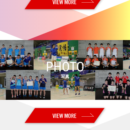
【カナダオープン2026 Super 300・準決勝】日本勢が5種目全てで決勝
進出！ 男子単・女子複は日本勢対決へ
2026.07.03
【カナダオープン2026 Super 300・準々決勝】後藤／吉田が格上に勝
利！ 沖本、鈴木／山北、古賀／齋藤が日本人対決を制す！
2026.07.02
【カナダオープン2026 Super 300・2回戦】日本勢13組が準々決勝進出
2026.07.01
【カナダオープン2026 Super 300・1回戦2日目】日本勢17組が2回戦進
出
PHOTO
2026.06.30
【カナダオープン2026 Super 300・予選／1回戦1日目】日本勢7組が2
回戦進出 男子単：秦野が本戦出場
写真
2026.06.28
【USオープン2026 Super 300・決勝】男子複：山下／岡村が海外ツ
アー初優勝！！ 女子複：髙橋／中出はツアー3連続優勝！！
2026.06.27
【USオープン2026 Super 300・準決勝】男子複：山下／岡村、女子
複：髙橋／中出が決勝進出！
2026.06.26
【USオープン2026 Super 300・準々決勝】女子複：髙橋／中出が格上