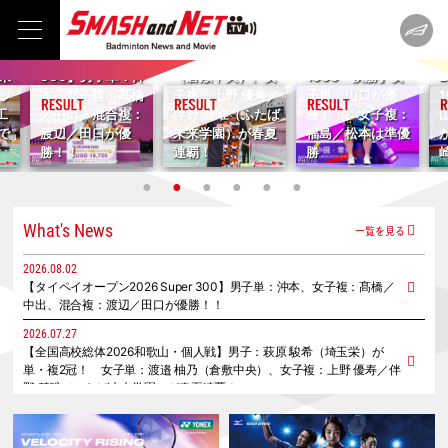
人戦】男子：萩原
駿希（埼玉栄）が
2026.08.02
2026.07.26
単・複2冠！ 女
【タイペイオープ
【中国オープン
2
団
子単：渡邉 柚乃
ン2026 Super
2026 Super
来
（倉敷中央）、女
300】男子単：沖
1000・決勝】女
2
ッ
子複：上野 優寿／
本、女子複：髙橋
子単：山口が優
工
伴野 碧唯（ふたば
／中出、混合複：
勝！！ 女子複：
で
未来学園）が春夏
渡辺／田口が優
福島／松本は準優
連覇！
勝！！
勝
What's News
一覧を見る
2026.08.02
【タイペイオープン2026 Super 300】男子単：沖本、女子複：髙橋／
中出、混合複：渡辺／田口が優勝！！
2026.07.27
【全国高校総体2026和歌山・個人戦】男子：萩原 駿希（埼玉栄）が
単・複2冠！ 女子単：渡邉 柚乃（倉敷中央）、女子複：上野 優寿／伴
野 碧唯（ふたば未来学園）が春夏連覇！
2026.07.26
【中国オープン2026 Super 1000・決勝】女子単：山口が優勝！！ 女