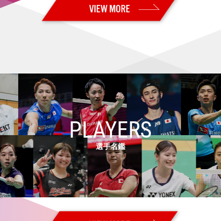
邉いずれも準優勝
2026.07.18
【ジャパンオープン2026 Super 750・準決勝】女子単：山口、男子単：
渡邉が決勝進出！
2026.07.17
【ジャパンオープン2026 Super 750・準々決勝】日本勢7組が準決勝進
出！
2026.07.16
【ジャパンオープン2026 Super 750・2回戦】女子複：鈴木／山北、混
合複：古賀／齋藤、男子複：保木／小林が日本人対決で勝利！
2026.07.15
PLAYERS
【ジャパンオープン2026 Super 750・1回戦2日目】男子単：田中、男
子複：川邊／松川が格上に勝利！ 日本勢15組が2回戦進出
選手名鑑
2026.07.14
【ジャパンオープン2026 Super 750・1回戦1日目】古賀／齋藤がランキ
ング上位に勝利！ 奈良岡、奥原、渡辺／田口も2回戦進出
2026.07.05
【カナダオープン2026 Super 300・決勝】日本勢が5種目制覇！！ 沖
本はSuper 300大会 初制覇！
2026.07.04