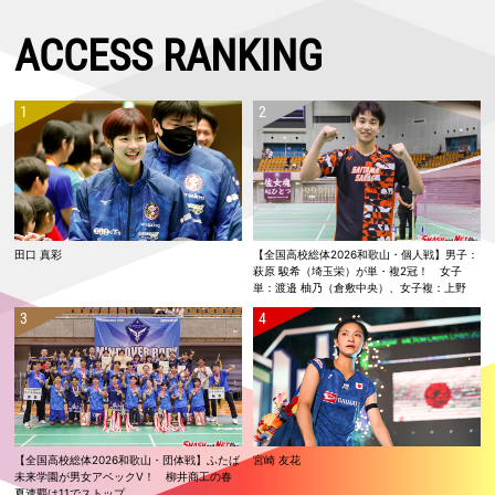
に勝利！ 日本勢5組が準決勝進出
ACCESS RANKING
2026.06.25
【USオープン2026 Super 300・2回戦】日本勢11組が準々決勝進出
2026.06.24
【USオープン2026 Super 300・1回戦2日目】日本勢14組が2回戦進出
2026.06.23
【USオープン2026 Super 300・予選／1回戦1日目】日本勢８組が勝利
2026.06.21
【全日本実業団2026・決勝】男子：トナミ運輸、女子：岐阜Bluvicが優
勝！！
田口 真彩
【全国高校総体2026和歌山・個人戦】男子：
2026.06.20
萩原 駿希（埼玉栄）が単・複2冠！ 女子
【全日本実業団2026・準々決勝／準決勝】男子：トナミ運輸と
単：渡邉 柚乃（倉敷中央）、女子複：上野
優寿／伴野 碧唯（ふたば未来学園）が春夏連
BIPROGY、女子：岐阜BluvicとBIPROGYが決勝進出！
覇！
2026.06.14
【オーストラリアオープン2026 Super 500・決勝】女子単：山口 茜が
優勝！！
2026.06.13
【オーストラリアオープン2026 Super 500・準決勝】山口が決勝進
出！ 奥原はベスト4
【全国高校総体2026和歌山・団体戦】ふたば
宮崎 友花
未来学園が男女アベックV！ 柳井商工の春
2026.06.12
夏連覇は11でストップ