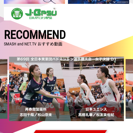
子複：福島／松本は準優勝
2026.07.25
【中国オープン2026 Super 1000・準決勝】山口、福島／松本が決勝進
出！ 宮崎はベスト4
2026.07.24
RECOMMEND
【中国オープン2026 Super 1000・準々決勝】女子単：宮崎が上位選手
に勝利！ 女子単：山口、女子複：福島／松本も準決勝進出
SMASH and NET.TV おすすめ動画
2026.07.24
【全国高校総体2026和歌山・団体戦】ふたば未来学園が男女アベック
V！ 柳井商工の春夏連覇は11でストップ
2026.07.23
【中国オープン2026 Super 1000・2回戦】混合複：渡辺／田口が上位
ペアに勝利！ 日本勢6組が準々決勝進出
2026.07.22
【中国オープン2026 Super 1000・1回戦2日目】混合複：霜上／保原が
上位ペアに勝利！ 日本勢13組が2回戦進出
2026.07.21
【中国オープン2026 Super 1000・1回戦1日目】男子複：熊谷／西 が上
位ペアに勝利！
2026.07.19
【ジャパンオープン2026 Super 750・決勝】女子単：山口、男子単：渡