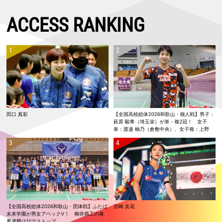
に勝利！ 日本勢5組が準決勝進出
ACCESS RANKING
2026.06.25
【USオープン2026 Super 300・2回戦】日本勢11組が準々決勝進出
2026.06.24
【USオープン2026 Super 300・1回戦2日目】日本勢14組が2回戦進出
2026.06.23
【USオープン2026 Super 300・予選／1回戦1日目】日本勢８組が勝利
2026.06.21
【全日本実業団2026・決勝】男子：トナミ運輸、女子：岐阜Bluvicが優
勝！！
田口 真彩
【全国高校総体2026和歌山・個人戦】男子：
2026.06.20
萩原 駿希（埼玉栄）が単・複2冠！ 女子
【全日本実業団2026・準々決勝／準決勝】男子：トナミ運輸と
単：渡邉 柚乃（倉敷中央）、女子複：上野
優寿／伴野 碧唯（ふたば未来学園）が春夏連
BIPROGY、女子：岐阜BluvicとBIPROGYが決勝進出！
覇！
2026.06.14
【オーストラリアオープン2026 Super 500・決勝】女子単：山口 茜が
優勝！！
2026.06.13
【オーストラリアオープン2026 Super 500・準決勝】山口が決勝進
出！ 奥原はベスト4
【全国高校総体2026和歌山・団体戦】ふたば
宮崎 友花
未来学園が男女アベックV！ 柳井商工の春
2026.06.12
夏連覇は11でストップ