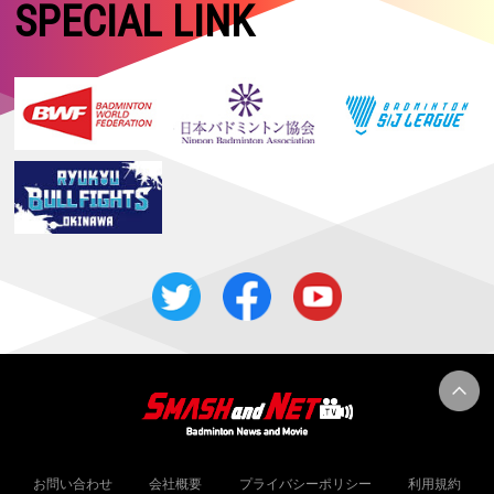
SPECIAL LINK
2026.05.27
【シンガポールオープン2026 Super 750・1回戦2日目】五十嵐／志
田、霜上／保原、渡辺／田口がランキング上位に勝利！
2026.05.26
【シンガポールオープン2026 Super 750・1回戦1日目】男子単：奈良岡
がランキング上位に勝利！
2026.05.24
【日本ランキングサーキット2026】高校2年の渡邉 柚乃が女子単優
勝！ 5種目いずれも初優勝
2026.05.24
【マレーシアマスターズ2026 Super 500・決勝】女子複：櫻本／廣田
は準優勝
2026.05.23
【マレーシアマスターズ2026 Super 500・準決勝】女子複：櫻本／廣
田が決勝進出！ 女子単：明地はベスト4
2026.05.22
【マレーシアマスターズ2026 Super 500・準々決勝】女子単：明地、
女子複：櫻本／廣田が準決勝進出！
2026.05.21
【マレーシアマスターズ2026 Super 500・2回戦】女子複：櫻本／廣田
が志田／五十嵐を破る！ 日本勢５組が準々決勝進出
お問い合わせ
会社概要
プライバシーポリシー
利用規約