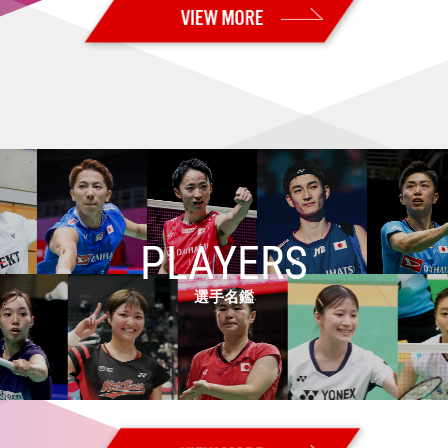
邉いずれも準優勝
2026.07.18
【ジャパンオープン2026 Super 750・準決勝】女子単：山口、男子単：
渡邉が決勝進出！
2026.07.17
【ジャパンオープン2026 Super 750・準々決勝】日本勢7組が準決勝進
出！
2026.07.16
【ジャパンオープン2026 Super 750・2回戦】女子複：鈴木／山北、混
合複：古賀／齋藤、男子複：保木／小林が日本人対決で勝利！
2026.07.15
PLAYERS
【ジャパンオープン2026 Super 750・1回戦2日目】男子単：田中、男
子複：川邊／松川が格上に勝利！ 日本勢15組が2回戦進出
選手名鑑
2026.07.14
【ジャパンオープン2026 Super 750・1回戦1日目】古賀／齋藤がランキ
ング上位に勝利！ 奈良岡、奥原、渡辺／田口も2回戦進出
2026.07.05
【カナダオープン2026 Super 300・決勝】日本勢が5種目制覇！！ 沖
本はSuper 300大会 初制覇！
2026.07.04