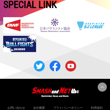
SPECIAL LINK
2026.05.27
【シンガポールオープン2026 Super 750・1回戦2日目】五十嵐／志
田、霜上／保原、渡辺／田口がランキング上位に勝利！
2026.05.26
【シンガポールオープン2026 Super 750・1回戦1日目】男子単：奈良岡
がランキング上位に勝利！
2026.05.24
【日本ランキングサーキット2026】高校2年の渡邉 柚乃が女子単優
勝！ 5種目いずれも初優勝
2026.05.24
【マレーシアマスターズ2026 Super 500・決勝】女子複：櫻本／廣田
は準優勝
2026.05.23
【マレーシアマスターズ2026 Super 500・準決勝】女子複：櫻本／廣
田が決勝進出！ 女子単：明地はベスト4
2026.05.22
【マレーシアマスターズ2026 Super 500・準々決勝】女子単：明地、
女子複：櫻本／廣田が準決勝進出！
2026.05.21
【マレーシアマスターズ2026 Super 500・2回戦】女子複：櫻本／廣田
が志田／五十嵐を破る！ 日本勢５組が準々決勝進出
お問い合わせ
会社概要
プライバシーポリシー
利用規約