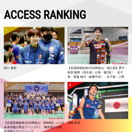
に勝利！ 日本勢5組が準決勝進出
ACCESS RANKING
2026.06.25
【USオープン2026 Super 300・2回戦】日本勢11組が準々決勝進出
2026.06.24
【USオープン2026 Super 300・1回戦2日目】日本勢14組が2回戦進出
2026.06.23
【USオープン2026 Super 300・予選／1回戦1日目】日本勢８組が勝利
2026.06.21
【全日本実業団2026・決勝】男子：トナミ運輸、女子：岐阜Bluvicが優
勝！！
田口 真彩
【全国高校総体2026和歌山・個人戦】男子：
2026.06.20
萩原 駿希（埼玉栄）が単・複2冠！ 女子
【全日本実業団2026・準々決勝／準決勝】男子：トナミ運輸と
単：渡邉 柚乃（倉敷中央）、女子複：上野
優寿／伴野 碧唯（ふたば未来学園）が春夏連
BIPROGY、女子：岐阜BluvicとBIPROGYが決勝進出！
覇！
2026.06.14
【オーストラリアオープン2026 Super 500・決勝】女子単：山口 茜が
優勝！！
2026.06.13
【オーストラリアオープン2026 Super 500・準決勝】山口が決勝進
出！ 奥原はベスト4
【全国高校総体2026和歌山・団体戦】ふたば
宮崎 友花
未来学園が男女アベックV！ 柳井商工の春
2026.06.12
夏連覇は11でストップ