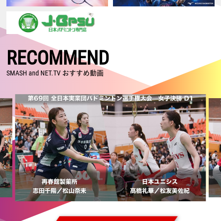
子複：福島／松本は準優勝
2026.07.25
【中国オープン2026 Super 1000・準決勝】山口、福島／松本が決勝進
出！ 宮崎はベスト4
2026.07.24
RECOMMEND
【中国オープン2026 Super 1000・準々決勝】女子単：宮崎が上位選手
に勝利！ 女子単：山口、女子複：福島／松本も準決勝進出
SMASH and NET.TV おすすめ動画
2026.07.24
【全国高校総体2026和歌山・団体戦】ふたば未来学園が男女アベック
V！ 柳井商工の春夏連覇は11でストップ
2026.07.23
【中国オープン2026 Super 1000・2回戦】混合複：渡辺／田口が上位
ペアに勝利！ 日本勢6組が準々決勝進出
2026.07.22
【中国オープン2026 Super 1000・1回戦2日目】混合複：霜上／保原が
上位ペアに勝利！ 日本勢13組が2回戦進出
2026.07.21
【中国オープン2026 Super 1000・1回戦1日目】男子複：熊谷／西 が上
位ペアに勝利！
2026.07.19
【ジャパンオープン2026 Super 750・決勝】女子単：山口、男子単：渡