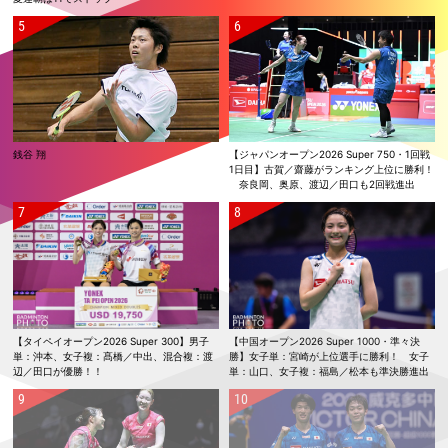
【オーストラリアオープン2026 Super 500・準々決勝】山口、奥原が
準決勝進出
2026.06.11
【オーストラリアオープン2026 Super 500・2回戦】日本勢３組が準々
決勝進出
2026.06.10
【オーストラリアオープン2026 Super 500・1回戦2日目】日本勢5組が
2回戦進出
銭谷 翔
【ジャパンオープン2026 Super 750・1回戦
1日目】古賀／齋藤がランキング上位に勝利！
2026.06.09
奈良岡、奥原、渡辺／田口も2回戦進出
【オーストラリアオープン2026 Super 500・予選／1回戦1日目】男子
単：小川 翔悟、武井 凛生 ともに本戦出場ならず
2026.06.07
【インドネシアオープン2026 Super 1000・決勝】フクマツ優勝！！
山口は準優勝
2026.06.06
【インドネシアオープン2026 Super 1000・準決勝】女子単：山口、女
【タイペイオープン2026 Super 300】男子
【中国オープン2026 Super 1000・準々決
子複：福島／松本が決勝進出！
単：沖本、女子複：髙橋／中出、混合複：渡
勝】女子単：宮崎が上位選手に勝利！ 女子
辺／田口が優勝！！
単：山口、女子複：福島／松本も準決勝進出
2026.06.05
【インドネシアオープン2026 Super 1000・準々決勝】保原／廣上が世
界ランク2位を下す！ 山口、福島／松本も準決勝進出
2026.06.04