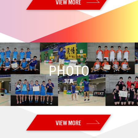
【カナダオープン2026 Super 300・準決勝】日本勢が5種目全てで決勝
進出！ 男子単・女子複は日本勢対決へ
2026.07.03
【カナダオープン2026 Super 300・準々決勝】後藤／吉田が格上に勝
利！ 沖本、鈴木／山北、古賀／齋藤が日本人対決を制す！
2026.07.02
【カナダオープン2026 Super 300・2回戦】日本勢13組が準々決勝進出
2026.07.01
【カナダオープン2026 Super 300・1回戦2日目】日本勢17組が2回戦進
出
PHOTO
2026.06.30
【カナダオープン2026 Super 300・予選／1回戦1日目】日本勢7組が2
回戦進出 男子単：秦野が本戦出場
写真
2026.06.28
【USオープン2026 Super 300・決勝】男子複：山下／岡村が海外ツ
アー初優勝！！ 女子複：髙橋／中出はツアー3連続優勝！！
2026.06.27
【USオープン2026 Super 300・準決勝】男子複：山下／岡村、女子
複：髙橋／中出が決勝進出！
2026.06.26
【USオープン2026 Super 300・準々決勝】女子複：髙橋／中出が格上