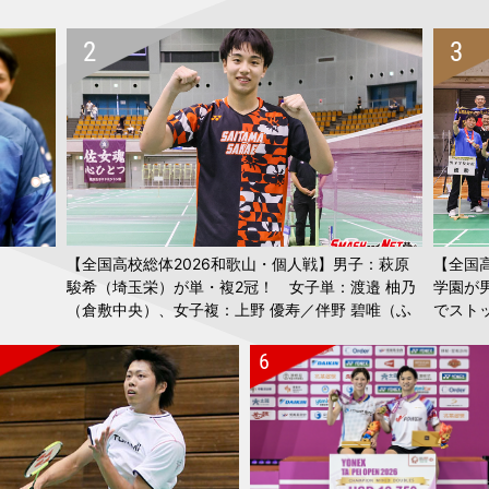
uper 500・準々決勝】日本勢4組が準決勝進出！
uper 500・2回戦】女子複：鈴木／山北、混合複：霜上／保原が難敵に勝
per 500・1回戦2日目】日本勢14組が2回戦進出
uper 500・予選／1回戦1日目】女子複：櫻本／廣田、予選で辛勝
26】男子：日本体育大学、女子：筑波大学が優勝！！
26・準決勝】日本女子、中国に0−3で敗退しベスト４
【全国高校総体2026和歌山・個人戦】男子：萩原
【全国
26・準々決勝】日本男子、フランスに0−3で敗退
駿希（埼玉栄）が単・複2冠！ 女子単：渡邉 柚乃
学園が
（倉敷中央）、女子複：上野 優寿／伴野 碧唯（ふ
でスト
26・準々決勝】日本女子、タイに3−1で勝利して準決勝進出！
たば未来学園）が春夏連覇！
 ジャパン2026】各種目の優勝者〜3位が決まり閉幕
 ジャパン2026】各国のバド愛好者がプレー 12日には松友美佐紀