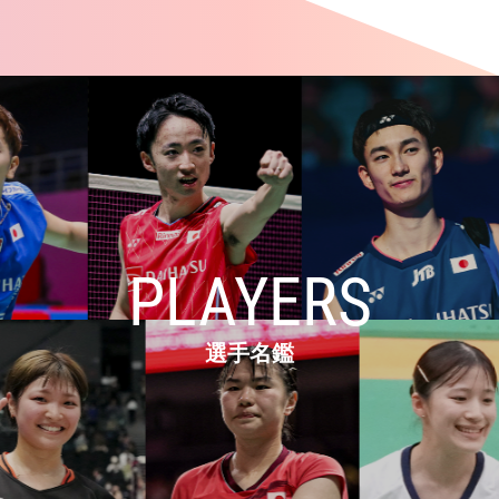
per 300・1回戦2日目】日本勢14組が2回戦進出
per 300・予選／1回戦1日目】日本勢８組が勝利
勝】男子：トナミ運輸、女子：岐阜Bluvicが優勝！！
々決勝／準決勝】男子：トナミ運輸とBIPROGY、女子：岐阜BluvicとB
026 Super 500・決勝】女子単：山口 茜が優勝！！
026 Super 500・準決勝】山口が決勝進出！ 奥原はベスト4
PLAYERS
026 Super 500・準々決勝】山口、奥原が準決勝進出
026 Super 500・2回戦】日本勢３組が準々決勝進出
選手名鑑
26 Super 500・1回戦2日目】日本勢5組が2回戦進出
026 Super 500・予選／1回戦1日目】男子単：小川 翔悟、武井 凛
26 Super 1000・決勝】フクマツ優勝！！ 山口は準優勝