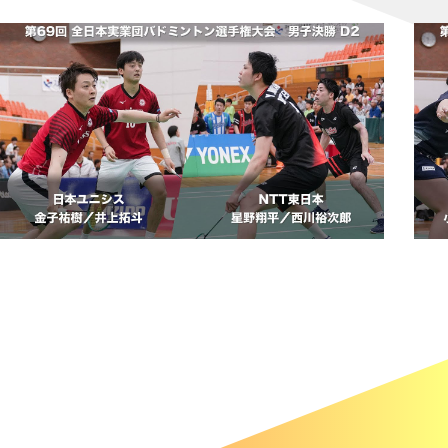
制覇！
複は日本勢対決へ
北、古賀／齋藤が日本人対決を制す！
野が本戦出場
複：髙橋／中出はツアー3連続優勝！！
！
準決勝進出