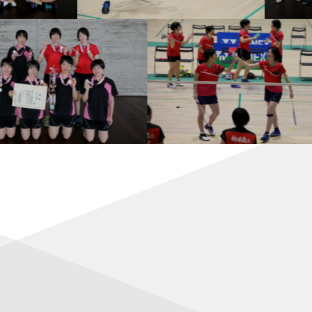
：明地はベスト4
決勝進出！
る！ 日本勢５組が準々決勝進出
勝