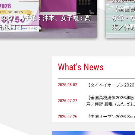
人戦】男子：萩原 駿希（埼玉栄）
2026.07.
柚乃（倉敷中央）、女子複：上野 優
【中国オ
）が春夏連覇！
勝！！
What's News
2026.08.02
【タイペイオープン2026
【全国高校総体2026和
2026.07.27
寿／伴野 碧唯（ふたば
2026.07.26
【中国オープン2026 S
2026.07.25
【中国オープン2026 S