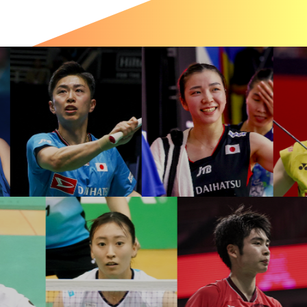
IPROGYが決勝進出！
生 ともに本戦出場ならず