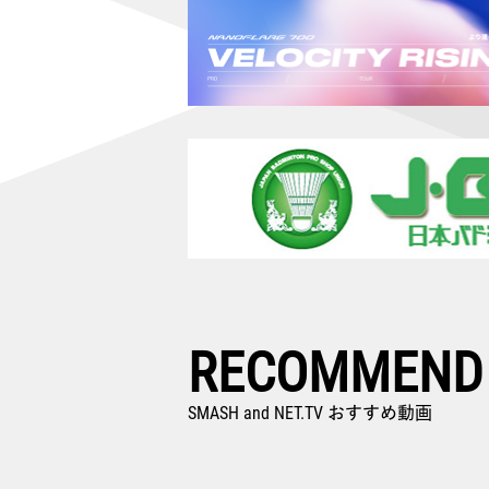
2026.07.24
【中国オープン2026 
2026.07.24
【全国高校総体2026和
2026.07.23
【中国オープン2026 S
2026.07.22
【中国オープン2026 S
2026.07.21
【中国オープン2026 Su
2026.07.19
【ジャパンオープン2026
2026.07.18
【ジャパンオープン2026
2026.07.17
【ジャパンオープン2026
RECOMMEND
2026.07.16
【ジャパンオープン202
SMASH and NET.TV おすすめ動画
2026.07.15
【ジャパンオープン2026
2026.07.14
【ジャパンオープン2026