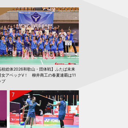
利！
高校総体2026和歌山・団体戦】ふたば未来
男女アベックV！ 柳井商工の春夏連覇は11
ップ
選手・早川賢一さんが来場、ファンと交流