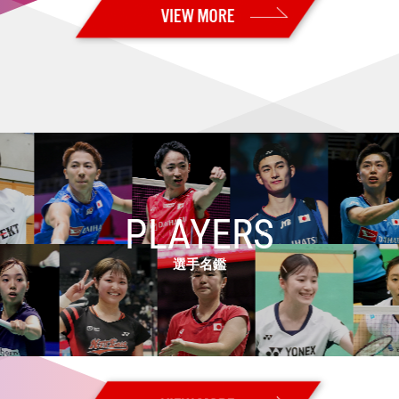
位ペアに勝利！
2026.07.19
【ジャパンオープン2026 Super 750・決勝】女子単：山口、男子単：渡
邉いずれも準優勝
2026.07.18
【ジャパンオープン2026 Super 750・準決勝】女子単：山口、男子単：
渡邉が決勝進出！
2026.07.17
【ジャパンオープン2026 Super 750・準々決勝】日本勢7組が準決勝進
出！
2026.07.16
PLAYERS
【ジャパンオープン2026 Super 750・2回戦】女子複：鈴木／山北、混
合複：古賀／齋藤、男子複：保木／小林が日本人対決で勝利！
選手名鑑
2026.07.15
【ジャパンオープン2026 Super 750・1回戦2日目】男子単：田中、男
子複：川邊／松川が格上に勝利！ 日本勢15組が2回戦進出
2026.07.14
【ジャパンオープン2026 Super 750・1回戦1日目】古賀／齋藤がランキ
ング上位に勝利！ 奈良岡、奥原、渡辺／田口も2回戦進出
2026.07.05