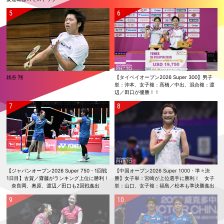
【オーストラリアオープン2026 Super 500・準決勝】山口が決勝進
出！ 奥原はベスト4
2026.06.12
【オーストラリアオープン2026 Super 500・準々決勝】山口、奥原が
準決勝進出
2026.06.11
【オーストラリアオープン2026 Super 500・2回戦】日本勢３組が準々
決勝進出
銭谷 翔
【タイペイオープン2026 Super 300】男子
単：沖本、女子複：髙橋／中出、混合複：渡
2026.06.10
辺／田口が優勝！！
【オーストラリアオープン2026 Super 500・1回戦2日目】日本勢5組が
2回戦進出
2026.06.09
【オーストラリアオープン2026 Super 500・予選／1回戦1日目】男子
単：小川 翔悟、武井 凛生 ともに本戦出場ならず
2026.06.07
【インドネシアオープン2026 Super 1000・決勝】フクマツ優勝！！
【ジャパンオープン2026 Super 750・1回戦
【中国オープン2026 Super 1000・準々決
山口は準優勝
1日目】古賀／齋藤がランキング上位に勝利！
勝】女子単：宮崎が上位選手に勝利！ 女子
奈良岡、奥原、渡辺／田口も2回戦進出
単：山口、女子複：福島／松本も準決勝進出
2026.06.06
【インドネシアオープン2026 Super 1000・準決勝】女子単：山口、女
子複：福島／松本が決勝進出！
2026.06.05