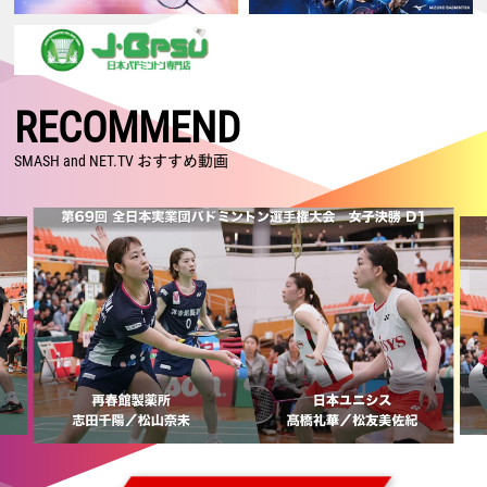
野 碧唯（ふたば未来学園）が春夏連覇！
2026.07.26
【中国オープン2026 Super 1000・決勝】女子単：山口が優勝！！ 女
子複：福島／松本は準優勝
2026.07.25
RECOMMEND
【中国オープン2026 Super 1000・準決勝】山口、福島／松本が決勝進
出！ 宮崎はベスト4
SMASH and NET.TV おすすめ動画
2026.07.24
【中国オープン2026 Super 1000・準々決勝】女子単：宮崎が上位選手
に勝利！ 女子単：山口、女子複：福島／松本も準決勝進出
2026.07.24
【全国高校総体2026和歌山・団体戦】ふたば未来学園が男女アベック
V！ 柳井商工の春夏連覇は11でストップ
2026.07.23
【中国オープン2026 Super 1000・2回戦】混合複：渡辺／田口が上位
ペアに勝利！ 日本勢6組が準々決勝進出
2026.07.22
【中国オープン2026 Super 1000・1回戦2日目】混合複：霜上／保原が
上位ペアに勝利！ 日本勢13組が2回戦進出
2026.07.21
【中国オープン2026 Super 1000・1回戦1日目】男子複：熊谷／西 が上