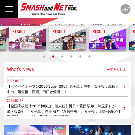
人戦】男子：萩原
駿希（埼玉栄）が
2026.08.02
2026.07.26
単・複2冠！ 女
【タイペイオープ
【中国オープン
2
団
子単：渡邉 柚乃
ン2026 Super
2026 Super
来
（倉敷中央）、女
300】男子単：沖
1000・決勝】女
2
ッ
子複：上野 優寿／
本、女子複：髙橋
子単：山口が優
工
伴野 碧唯（ふたば
／中出、混合複：
勝！！ 女子複：
で
未来学園）が春夏
渡辺／田口が優
福島／松本は準優
連覇！
勝！！
勝
What's News
一覧を見る
2026.08.02
【タイペイオープン2026 Super 300】男子単：沖本、女子複：髙橋／
中出、混合複：渡辺／田口が優勝！！
2026.07.27
【全国高校総体2026和歌山・個人戦】男子：萩原 駿希（埼玉栄）が
単・複2冠！ 女子単：渡邉 柚乃（倉敷中央）、女子複：上野 優寿／伴
野 碧唯（ふたば未来学園）が春夏連覇！
2026.07.26
【中国オープン2026 Super 1000・決勝】女子単：山口が優勝！！ 女