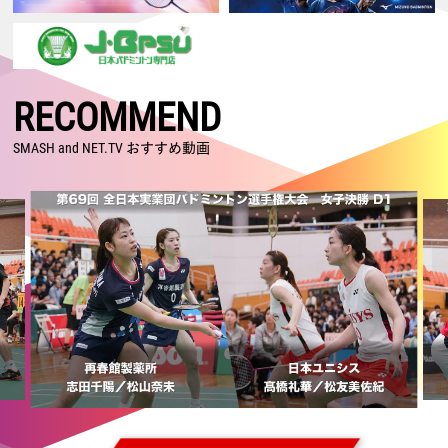
子複：福島／松本は準優勝
2026.07.25
【中国オープン2026 Super 1000・準決勝】山口、福島／松本が決勝進
出！ 宮崎はベスト4
2026.07.24
RECOMMEND
【中国オープン2026 Super 1000・準々決勝】女子単：宮崎が上位選手
に勝利！ 女子単：山口、女子複：福島／松本も準決勝進出
SMASH and NET.TV おすすめ動画
2026.07.24
【全国高校総体2026和歌山・団体戦】ふたば未来学園が男女アベック
V！ 柳井商工の春夏連覇は11でストップ
2026.07.23
【中国オープン2026 Super 1000・2回戦】混合複：渡辺／田口が上位
ペアに勝利！ 日本勢6組が準々決勝進出
2026.07.22
【中国オープン2026 Super 1000・1回戦2日目】混合複：霜上／保原が
上位ペアに勝利！ 日本勢13組が2回戦進出
2026.07.21
【中国オープン2026 Super 1000・1回戦1日目】男子複：熊谷／西 が上
位ペアに勝利！
2026.07.19
【ジャパンオープン2026 Super 750・決勝】女子単：山口、男子単：渡