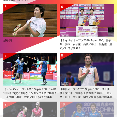
【オーストラリアオープン2026 Super 500・準々決勝】山口、奥原が
準決勝進出
2026.06.11
【オーストラリアオープン2026 Super 500・2回戦】日本勢３組が準々
決勝進出
2026.06.10
【オーストラリアオープン2026 Super 500・1回戦2日目】日本勢5組が
2回戦進出
銭谷 翔
【タイペイオープン2026 Super 300】男子
単：沖本、女子複：髙橋／中出、混合複：渡
2026.06.09
辺／田口が優勝！！
【オーストラリアオープン2026 Super 500・予選／1回戦1日目】男子
単：小川 翔悟、武井 凛生 ともに本戦出場ならず
2026.06.07
【インドネシアオープン2026 Super 1000・決勝】フクマツ優勝！！
山口は準優勝
2026.06.06
【インドネシアオープン2026 Super 1000・準決勝】女子単：山口、女
【ジャパンオープン2026 Super 750・1回戦
【中国オープン2026 Super 1000・準々決
子複：福島／松本が決勝進出！
1日目】古賀／齋藤がランキング上位に勝利！
勝】女子単：宮崎が上位選手に勝利！ 女子
奈良岡、奥原、渡辺／田口も2回戦進出
単：山口、女子複：福島／松本も準決勝進出
2026.06.05
【インドネシアオープン2026 Super 1000・準々決勝】保原／廣上が世
界ランク2位を下す！ 山口、福島／松本も準決勝進出
2026.06.04