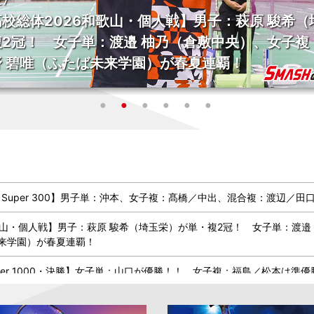
26
ープン2026 Super 1000・決勝】女子単：山口
 女子複：福島／松本は準優勝
 Super 300】男子単：沖本、女子複：髙橋／中出、混合複：渡辺／田
歌山・個人戦】男子：萩原 駿希（埼玉栄）が単・複2冠！ 女子単：渡邉
未来学園）が春夏連覇！
uper 1000・決勝】女子単：山口が優勝！！ 女子複：福島／松本は準優
uper 1000・準決勝】山口、福島／松本が決勝進出！ 宮崎はベスト4