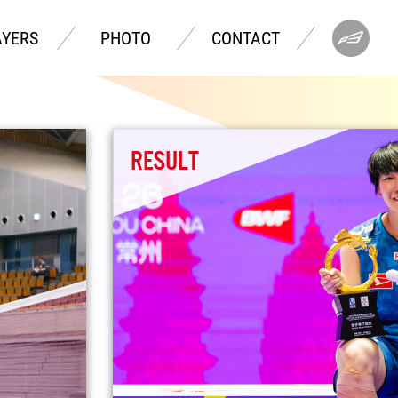
AYERS
PHOTO
CONTACT