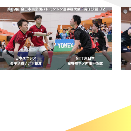
制覇！
複は日本勢対決へ
北、古賀／齋藤が日本人対決を制す！
野が本戦出場
複：髙橋／中出はツアー3連続優勝！！
！
準決勝進出