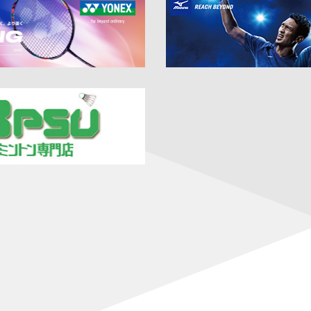
Super 1000・準々決勝】女子単：宮崎が上位選手に勝利！ 女子単：
歌山・団体戦】ふたば未来学園が男女アベックV！ 柳井商工の春夏連覇は
uper 1000・2回戦】混合複：渡辺／田口が上位ペアに勝利！ 日本勢6
uper 1000・1回戦2日目】混合複：霜上／保原が上位ペアに勝利！ 日本
per 1000・1回戦1日目】男子複：熊谷／西 が上位ペアに勝利！
 Super 750・決勝】女子単：山口、男子単：渡邉いずれも準優勝
 Super 750・準決勝】女子単：山口、男子単：渡邉が決勝進出！
 Super 750・準々決勝】日本勢7組が準決勝進出！
6 Super 750・2回戦】女子複：鈴木／山北、混合複：古賀／齋藤、
 Super 750・1回戦2日目】男子単：田中、男子複：川邊／松川が格
 Super 750・1回戦1日目】古賀／齋藤がランキング上位に勝利！ 