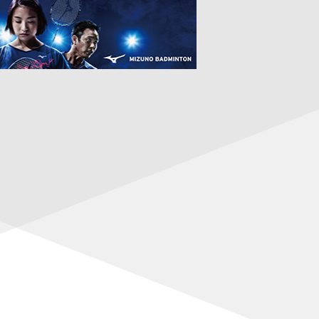
山口、女子複：福島／松本も準決勝進出
11でストップ
組が準々決勝進出
勢13組が2回戦進出
男子複：保木／小林が日本人対決で勝利！
上に勝利！ 日本勢15組が2回戦進出
奈良岡、奥原、渡辺／田口も2回戦進出