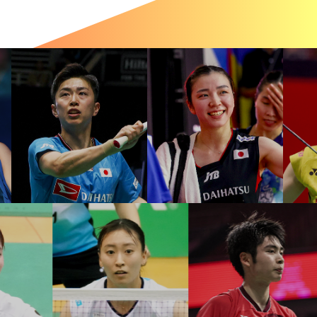
IPROGYが決勝進出！
生 ともに本戦出場ならず