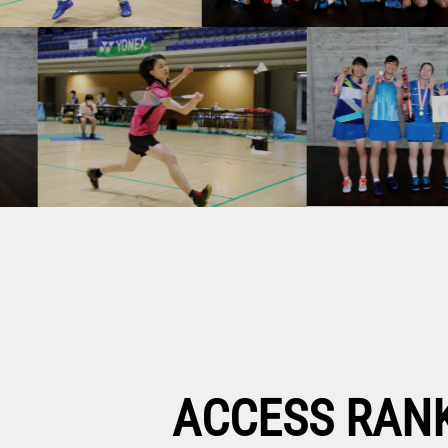
2026.05.24
【日本ランキングサーキッ
2026.05.24
【マレーシアマスターズ20
2026.05.23
【マレーシアマスターズ20
2026.05.22
【マレーシアマスターズ20
2026.05.21
【マレーシアマスターズ2
2026.05.20
【マレーシアマスターズ202
2026.05.19
【マレーシアマスターズ20
2026.05.17
【タイオープン2026 S
2026.05.17
【中国マスターズ2026 S
ACCESS RAN
2026.05.16
【タイオープン2026 S