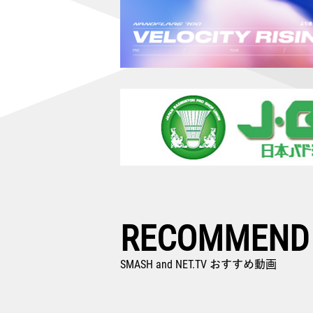
2026.07.24
【中国オープン2026 
2026.07.24
【全国高校総体2026和
2026.07.23
【中国オープン2026 S
2026.07.22
【中国オープン2026 S
2026.07.21
【中国オープン2026 Su
2026.07.19
【ジャパンオープン2026
2026.07.18
【ジャパンオープン2026
2026.07.17
【ジャパンオープン2026
RECOMMEND
2026.07.16
【ジャパンオープン202
SMASH and NET.TV おすすめ動画
2026.07.15
【ジャパンオープン2026
2026.07.14
【ジャパンオープン2026