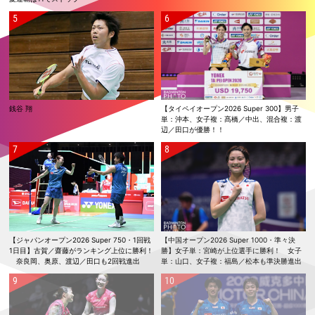
【オーストラリアオープン2026 Super 500・準々決勝】山口、奥原が
準決勝進出
2026.06.11
【オーストラリアオープン2026 Super 500・2回戦】日本勢３組が準々
決勝進出
2026.06.10
【オーストラリアオープン2026 Super 500・1回戦2日目】日本勢5組が
2回戦進出
銭谷 翔
【タイペイオープン2026 Super 300】男子
単：沖本、女子複：髙橋／中出、混合複：渡
2026.06.09
辺／田口が優勝！！
【オーストラリアオープン2026 Super 500・予選／1回戦1日目】男子
単：小川 翔悟、武井 凛生 ともに本戦出場ならず
2026.06.07
【インドネシアオープン2026 Super 1000・決勝】フクマツ優勝！！
山口は準優勝
2026.06.06
【インドネシアオープン2026 Super 1000・準決勝】女子単：山口、女
【ジャパンオープン2026 Super 750・1回戦
【中国オープン2026 Super 1000・準々決
子複：福島／松本が決勝進出！
1日目】古賀／齋藤がランキング上位に勝利！
勝】女子単：宮崎が上位選手に勝利！ 女子
奈良岡、奥原、渡辺／田口も2回戦進出
単：山口、女子複：福島／松本も準決勝進出
2026.06.05
【インドネシアオープン2026 Super 1000・準々決勝】保原／廣上が世
界ランク2位を下す！ 山口、福島／松本も準決勝進出
2026.06.04