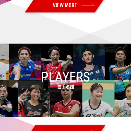
邉いずれも準優勝
2026.07.18
【ジャパンオープン2026 Super 750・準決勝】女子単：山口、男子単：
渡邉が決勝進出！
2026.07.17
【ジャパンオープン2026 Super 750・準々決勝】日本勢7組が準決勝進
出！
2026.07.16
【ジャパンオープン2026 Super 750・2回戦】女子複：鈴木／山北、混
合複：古賀／齋藤、男子複：保木／小林が日本人対決で勝利！
2026.07.15
PLAYERS
【ジャパンオープン2026 Super 750・1回戦2日目】男子単：田中、男
子複：川邊／松川が格上に勝利！ 日本勢15組が2回戦進出
選手名鑑
2026.07.14
【ジャパンオープン2026 Super 750・1回戦1日目】古賀／齋藤がランキ
ング上位に勝利！ 奈良岡、奥原、渡辺／田口も2回戦進出
2026.07.05
【カナダオープン2026 Super 300・決勝】日本勢が5種目制覇！！ 沖
本はSuper 300大会 初制覇！
2026.07.04