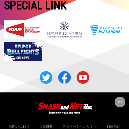
SPECIAL LINK
2026.05.27
【シンガポールオープン2026 Super 750・1回戦2日目】五十嵐／志
田、霜上／保原、渡辺／田口がランキング上位に勝利！
2026.05.26
【シンガポールオープン2026 Super 750・1回戦1日目】男子単：奈良岡
がランキング上位に勝利！
2026.05.24
【日本ランキングサーキット2026】高校2年の渡邉 柚乃が女子単優
勝！ 5種目いずれも初優勝
2026.05.24
【マレーシアマスターズ2026 Super 500・決勝】女子複：櫻本／廣田
は準優勝
2026.05.23
【マレーシアマスターズ2026 Super 500・準決勝】女子複：櫻本／廣
田が決勝進出！ 女子単：明地はベスト4
2026.05.22
【マレーシアマスターズ2026 Super 500・準々決勝】女子単：明地、
女子複：櫻本／廣田が準決勝進出！
2026.05.21
【マレーシアマスターズ2026 Super 500・2回戦】女子複：櫻本／廣田
が志田／五十嵐を破る！ 日本勢５組が準々決勝進出
お問い合わせ
会社概要
プライバシーポリシー
利用規約