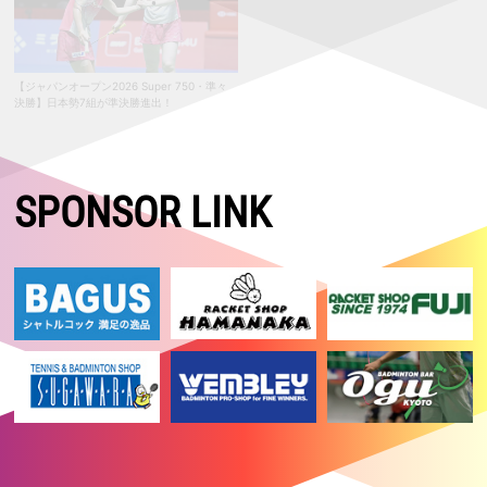
【インドネシアオープン2026 Super 1000・2回戦】男子単：田中が世
界ランク1位に勝利！！
2026.06.03
【インドネシアオープン2026 Super 1000・1回戦2日目】日本勢12組が
【ジャパンオープン2026 Super 750・準々
【中国オープン2026 Super 1000・1回戦1日
決勝】日本勢7組が準決勝進出！
目】男子複：熊谷／西 が上位ペアに勝利！
2回戦進出
2026.06.02
【インドネシアオープン2026 Super 1000・1回戦1日目】日本勢の女子
複3組いずれも勝利 女子単：仁平は明地に勝利
SPONSOR LINK
2026.05.31
【シンガポールオープン2026 Super 750・決勝】女子単：山口、混合
複：霜上／保原ともに準優勝
2026.05.30
【シンガポールオープン2026 Super 750・準決勝】女子単：山口、混合
複：霜上／保原が決勝進出！
2026.05.29
【シンガポールオープン2026 Super 750・準々決勝】混合複：霜上／保
原の快進撃止まらず！ 日本勢4組が準決勝進出
2026.05.28
【シンガポールオープン2026 Super 750・2回戦】日本勢9組が準々決
勝進出