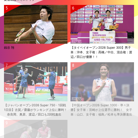
【オーストラリアオープン2026 Super 500・準々決勝】山口、奥原が
準決勝進出
2026.06.11
【オーストラリアオープン2026 Super 500・2回戦】日本勢３組が準々
決勝進出
2026.06.10
【オーストラリアオープン2026 Super 500・1回戦2日目】日本勢5組が
2回戦進出
銭谷 翔
【タイペイオープン2026 Super 300】男子
単：沖本、女子複：髙橋／中出、混合複：渡
2026.06.09
辺／田口が優勝！！
【オーストラリアオープン2026 Super 500・予選／1回戦1日目】男子
単：小川 翔悟、武井 凛生 ともに本戦出場ならず
2026.06.07
【インドネシアオープン2026 Super 1000・決勝】フクマツ優勝！！
山口は準優勝
2026.06.06
【インドネシアオープン2026 Super 1000・準決勝】女子単：山口、女
【ジャパンオープン2026 Super 750・1回戦
【中国オープン2026 Super 1000・準々決
子複：福島／松本が決勝進出！
1日目】古賀／齋藤がランキング上位に勝利！
勝】女子単：宮崎が上位選手に勝利！ 女子
奈良岡、奥原、渡辺／田口も2回戦進出
単：山口、女子複：福島／松本も準決勝進出
2026.06.05
【インドネシアオープン2026 Super 1000・準々決勝】保原／廣上が世
界ランク2位を下す！ 山口、福島／松本も準決勝進出
2026.06.04