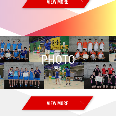
【カナダオープン2026 Super 300・準決勝】日本勢が5種目全てで決勝
進出！ 男子単・女子複は日本勢対決へ
2026.07.03
【カナダオープン2026 Super 300・準々決勝】後藤／吉田が格上に勝
利！ 沖本、鈴木／山北、古賀／齋藤が日本人対決を制す！
2026.07.02
【カナダオープン2026 Super 300・2回戦】日本勢13組が準々決勝進出
2026.07.01
【カナダオープン2026 Super 300・1回戦2日目】日本勢17組が2回戦進
出
PHOTO
2026.06.30
【カナダオープン2026 Super 300・予選／1回戦1日目】日本勢7組が2
回戦進出 男子単：秦野が本戦出場
写真
2026.06.28
【USオープン2026 Super 300・決勝】男子複：山下／岡村が海外ツ
アー初優勝！！ 女子複：髙橋／中出はツアー3連続優勝！！
2026.06.27
【USオープン2026 Super 300・準決勝】男子複：山下／岡村、女子
複：髙橋／中出が決勝進出！
2026.06.26
【USオープン2026 Super 300・準々決勝】女子複：髙橋／中出が格上