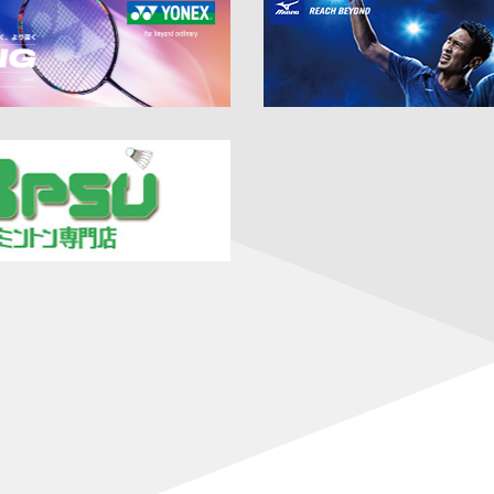
Super 1000・準々決勝】女子単：宮崎が上位選手に勝利！ 女子単：
歌山・団体戦】ふたば未来学園が男女アベックV！ 柳井商工の春夏連覇は
uper 1000・2回戦】混合複：渡辺／田口が上位ペアに勝利！ 日本勢6
uper 1000・1回戦2日目】混合複：霜上／保原が上位ペアに勝利！ 日本
per 1000・1回戦1日目】男子複：熊谷／西 が上位ペアに勝利！
 Super 750・決勝】女子単：山口、男子単：渡邉いずれも準優勝
 Super 750・準決勝】女子単：山口、男子単：渡邉が決勝進出！
 Super 750・準々決勝】日本勢7組が準決勝進出！
6 Super 750・2回戦】女子複：鈴木／山北、混合複：古賀／齋藤、
 Super 750・1回戦2日目】男子単：田中、男子複：川邊／松川が格
 Super 750・1回戦1日目】古賀／齋藤がランキング上位に勝利！ 