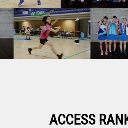
2026.05.24
【日本ランキングサーキッ
2026.05.24
【マレーシアマスターズ20
2026.05.23
【マレーシアマスターズ20
2026.05.22
【マレーシアマスターズ20
2026.05.21
【マレーシアマスターズ2
2026.05.20
【マレーシアマスターズ202
2026.05.19
【マレーシアマスターズ20
2026.05.17
【タイオープン2026 S
2026.05.17
【中国マスターズ2026 S
ACCESS RAN
2026.05.16
【タイオープン2026 S