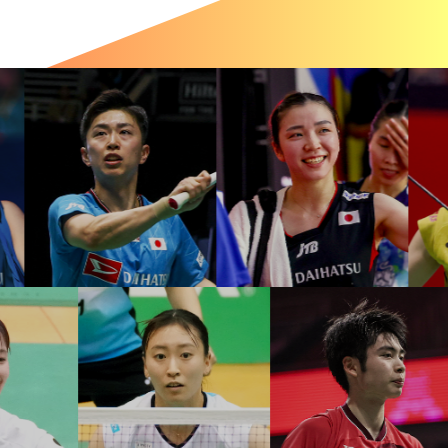
IPROGYが決勝進出！
生 ともに本戦出場ならず