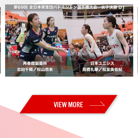
uper 300・決勝】日本勢が5種目制覇！！ 沖本はSuper 300大会 初
Super 300・準決勝】日本勢が5種目全てで決勝進出！ 男子単・女子
 Super 300・準々決勝】後藤／吉田が格上に勝利！ 沖本、鈴木／山
uper 300・2回戦】日本勢13組が準々決勝進出
uper 300・1回戦2日目】日本勢17組が2回戦進出
Super 300・予選／1回戦1日目】日本勢7組が2回戦進出 男子単：秦
uper 300・決勝】男子複：山下／岡村が海外ツアー初優勝！！ 女子
uper 300・準決勝】男子複：山下／岡村、女子複：髙橋／中出が決勝進出
uper 300・準々決勝】女子複：髙橋／中出が格上に勝利！ 日本勢5組が
per 300・2回戦】日本勢11組が準々決勝進出