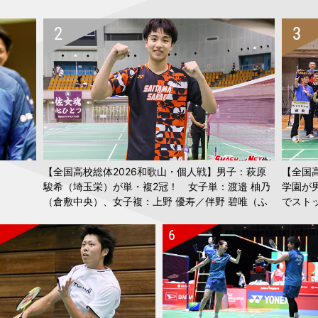
uper 500・準々決勝】日本勢4組が準決勝進出！
uper 500・2回戦】女子複：鈴木／山北、混合複：霜上／保原が難敵に勝
per 500・1回戦2日目】日本勢14組が2回戦進出
uper 500・予選／1回戦1日目】女子複：櫻本／廣田、予選で辛勝
26】男子：日本体育大学、女子：筑波大学が優勝！！
26・準決勝】日本女子、中国に0−3で敗退しベスト４
【全国高校総体2026和歌山・個人戦】男子：萩原
【全国
26・準々決勝】日本男子、フランスに0−3で敗退
駿希（埼玉栄）が単・複2冠！ 女子単：渡邉 柚乃
学園が
（倉敷中央）、女子複：上野 優寿／伴野 碧唯（ふ
でスト
26・準々決勝】日本女子、タイに3−1で勝利して準決勝進出！
たば未来学園）が春夏連覇！
 ジャパン2026】各種目の優勝者〜3位が決まり閉幕
 ジャパン2026】各国のバド愛好者がプレー 12日には松友美佐紀