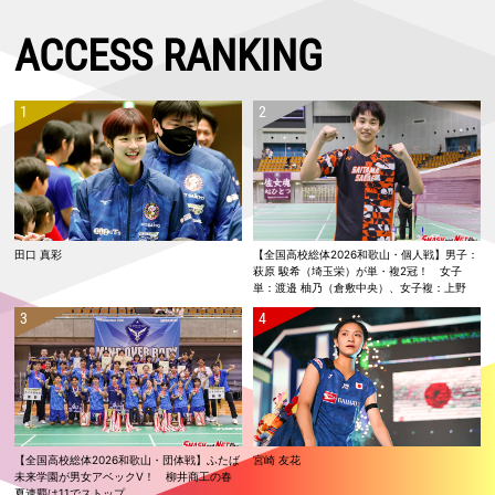
に勝利！ 日本勢5組が準決勝進出
ACCESS RANKING
2026.06.25
【USオープン2026 Super 300・2回戦】日本勢11組が準々決勝進出
2026.06.24
【USオープン2026 Super 300・1回戦2日目】日本勢14組が2回戦進出
2026.06.23
【USオープン2026 Super 300・予選／1回戦1日目】日本勢８組が勝利
2026.06.21
【全日本実業団2026・決勝】男子：トナミ運輸、女子：岐阜Bluvicが優
勝！！
田口 真彩
【全国高校総体2026和歌山・個人戦】男子：
2026.06.20
萩原 駿希（埼玉栄）が単・複2冠！ 女子
【全日本実業団2026・準々決勝／準決勝】男子：トナミ運輸と
単：渡邉 柚乃（倉敷中央）、女子複：上野
優寿／伴野 碧唯（ふたば未来学園）が春夏連
BIPROGY、女子：岐阜BluvicとBIPROGYが決勝進出！
覇！
2026.06.14
【オーストラリアオープン2026 Super 500・決勝】女子単：山口 茜が
優勝！！
2026.06.13
【オーストラリアオープン2026 Super 500・準決勝】山口が決勝進
出！ 奥原はベスト4
【全国高校総体2026和歌山・団体戦】ふたば
宮崎 友花
未来学園が男女アベックV！ 柳井商工の春
2026.06.12
夏連覇は11でストップ