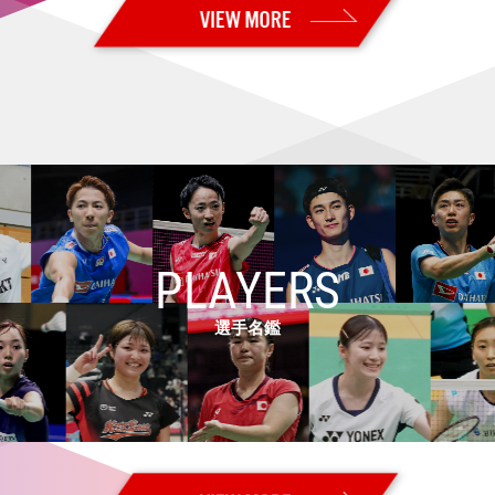
邉いずれも準優勝
2026.07.18
【ジャパンオープン2026 Super 750・準決勝】女子単：山口、男子単：
渡邉が決勝進出！
2026.07.17
【ジャパンオープン2026 Super 750・準々決勝】日本勢7組が準決勝進
出！
2026.07.16
【ジャパンオープン2026 Super 750・2回戦】女子複：鈴木／山北、混
合複：古賀／齋藤、男子複：保木／小林が日本人対決で勝利！
2026.07.15
PLAYERS
【ジャパンオープン2026 Super 750・1回戦2日目】男子単：田中、男
子複：川邊／松川が格上に勝利！ 日本勢15組が2回戦進出
選手名鑑
2026.07.14
【ジャパンオープン2026 Super 750・1回戦1日目】古賀／齋藤がランキ
ング上位に勝利！ 奈良岡、奥原、渡辺／田口も2回戦進出
2026.07.05
【カナダオープン2026 Super 300・決勝】日本勢が5種目制覇！！ 沖
本はSuper 300大会 初制覇！
2026.07.04