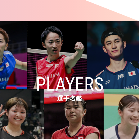
per 300・1回戦2日目】日本勢14組が2回戦進出
per 300・予選／1回戦1日目】日本勢８組が勝利
勝】男子：トナミ運輸、女子：岐阜Bluvicが優勝！！
々決勝／準決勝】男子：トナミ運輸とBIPROGY、女子：岐阜BluvicとB
026 Super 500・決勝】女子単：山口 茜が優勝！！
026 Super 500・準決勝】山口が決勝進出！ 奥原はベスト4
PLAYERS
026 Super 500・準々決勝】山口、奥原が準決勝進出
026 Super 500・2回戦】日本勢３組が準々決勝進出
選手名鑑
26 Super 500・1回戦2日目】日本勢5組が2回戦進出
026 Super 500・予選／1回戦1日目】男子単：小川 翔悟、武井 凛
26 Super 1000・決勝】フクマツ優勝！！ 山口は準優勝