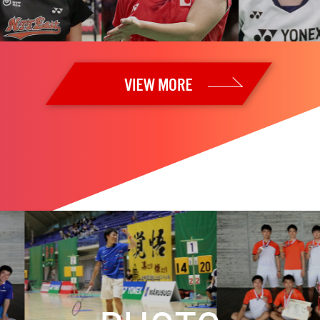
26 Super 1000・準決勝】女子単：山口、女子複：福島／松本が決
26 Super 1000・準々決勝】保原／廣上が世界ランク2位を下す！
26 Super 1000・2回戦】男子単：田中が世界ランク1位に勝利！！
6 Super 1000・1回戦2日目】日本勢12組が2回戦進出
26 Super 1000・1回戦1日目】日本勢の女子複3組いずれも勝利 
26 Super 750・決勝】女子単：山口、混合複：霜上／保原ともに準
26 Super 750・準決勝】女子単：山口、混合複：霜上／保原が決勝
26 Super 750・準々決勝】混合複：霜上／保原の快進撃止まらず
26 Super 750・2回戦】日本勢9組が準々決勝進出
26 Super 750・1回戦2日目】五十嵐／志田、霜上／保原、渡辺／
26 Super 750・1回戦1日目】男子単：奈良岡がランキング上位に勝