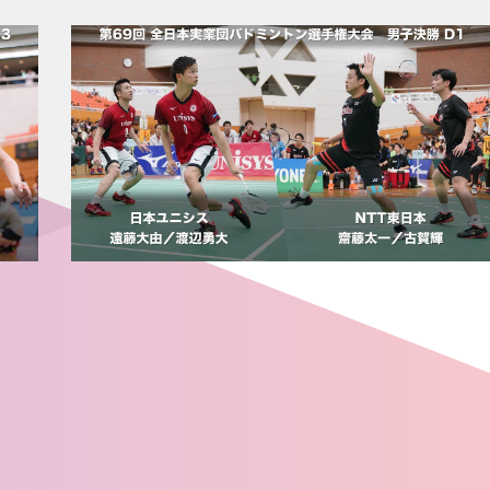
2026.07.05
【カナダオープン2026 S
2026.07.04
【カナダオープン2026 
2026.07.03
【カナダオープン2026
2026.07.02
【カナダオープン2026 S
2026.07.01
【カナダオープン2026 S
2026.06.30
【カナダオープン2026 
2026.06.28
【USオープン2026 S
2026.06.27
【USオープン2026 S
2026.06.26
【USオープン2026 S
2026.06.25
【USオープン2026 Su