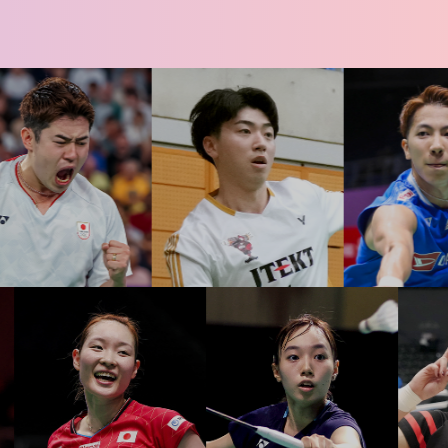
2026.06.24
【USオープン2026 Su
2026.06.23
【USオープン2026 Su
2026.06.21
【全日本実業団2026・決
2026.06.20
【全日本実業団2026・準
2026.06.14
【オーストラリアオープン2
2026.06.13
【オーストラリアオープン2
2026.06.12
【オーストラリアオープン2
2026.06.11
【オーストラリアオープン2
2026.06.10
【オーストラリアオープン20
2026.06.09
【オーストラリアオープン2
2026.06.07
【インドネシアオープン20