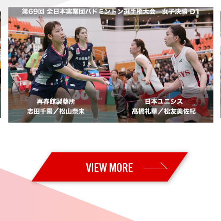
uper 300・決勝】日本勢が5種目制覇！！ 沖本はSuper 300大会 初
Super 300・準決勝】日本勢が5種目全てで決勝進出！ 男子単・女子
 Super 300・準々決勝】後藤／吉田が格上に勝利！ 沖本、鈴木／山
uper 300・2回戦】日本勢13組が準々決勝進出
uper 300・1回戦2日目】日本勢17組が2回戦進出
Super 300・予選／1回戦1日目】日本勢7組が2回戦進出 男子単：秦
uper 300・決勝】男子複：山下／岡村が海外ツアー初優勝！！ 女子
uper 300・準決勝】男子複：山下／岡村、女子複：髙橋／中出が決勝進出
uper 300・準々決勝】女子複：髙橋／中出が格上に勝利！ 日本勢5組が
per 300・2回戦】日本勢11組が準々決勝進出