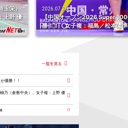
2026.07.25
が優
【中国オープン2026 Super 
勝進出！ 宮崎はベスト4
一覧を見る
口が優勝！！
 柚乃（倉敷中央）、女子複：上野 優
勝