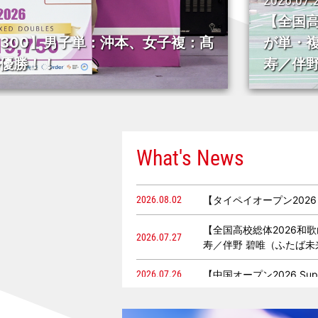
人戦】男子：萩原 駿希（埼玉栄）
2026.07.
柚乃（倉敷中央）、女子複：上野 優
【中国オ
）が春夏連覇！
勝！！
What's News
2026.08.02
【タイペイオープン2026
【全国高校総体2026和
2026.07.27
寿／伴野 碧唯（ふたば
2026.07.26
【中国オープン2026 S
2026.07.25
【中国オープン2026 S