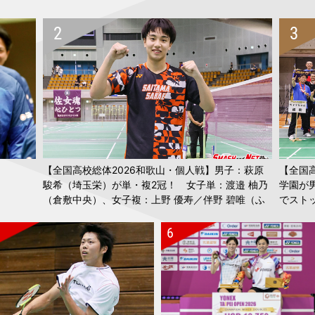
uper 500・準々決勝】日本勢4組が準決勝進出！
uper 500・2回戦】女子複：鈴木／山北、混合複：霜上／保原が難敵に勝
per 500・1回戦2日目】日本勢14組が2回戦進出
uper 500・予選／1回戦1日目】女子複：櫻本／廣田、予選で辛勝
26】男子：日本体育大学、女子：筑波大学が優勝！！
26・準決勝】日本女子、中国に0−3で敗退しベスト４
【全国高校総体2026和歌山・個人戦】男子：萩原
【全国
26・準々決勝】日本男子、フランスに0−3で敗退
駿希（埼玉栄）が単・複2冠！ 女子単：渡邉 柚乃
学園が
（倉敷中央）、女子複：上野 優寿／伴野 碧唯（ふ
でスト
26・準々決勝】日本女子、タイに3−1で勝利して準決勝進出！
たば未来学園）が春夏連覇！
 ジャパン2026】各種目の優勝者〜3位が決まり閉幕
 ジャパン2026】各国のバド愛好者がプレー 12日には松友美佐紀