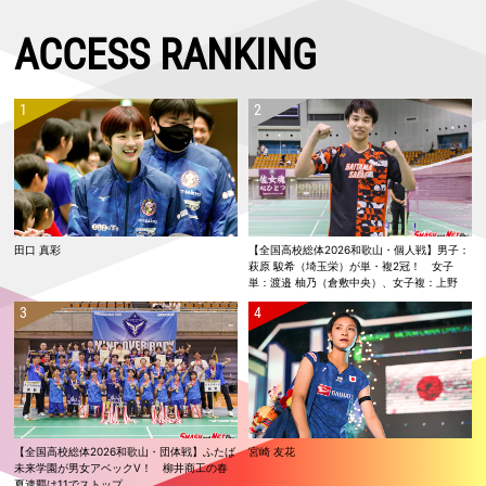
に勝利！ 日本勢5組が準決勝進出
ACCESS RANKING
2026.06.25
【USオープン2026 Super 300・2回戦】日本勢11組が準々決勝進出
2026.06.24
【USオープン2026 Super 300・1回戦2日目】日本勢14組が2回戦進出
2026.06.23
【USオープン2026 Super 300・予選／1回戦1日目】日本勢８組が勝利
2026.06.21
【全日本実業団2026・決勝】男子：トナミ運輸、女子：岐阜Bluvicが優
勝！！
田口 真彩
【全国高校総体2026和歌山・個人戦】男子：
2026.06.20
萩原 駿希（埼玉栄）が単・複2冠！ 女子
【全日本実業団2026・準々決勝／準決勝】男子：トナミ運輸と
単：渡邉 柚乃（倉敷中央）、女子複：上野
優寿／伴野 碧唯（ふたば未来学園）が春夏連
BIPROGY、女子：岐阜BluvicとBIPROGYが決勝進出！
覇！
2026.06.14
【オーストラリアオープン2026 Super 500・決勝】女子単：山口 茜が
優勝！！
2026.06.13
【オーストラリアオープン2026 Super 500・準決勝】山口が決勝進
出！ 奥原はベスト4
【全国高校総体2026和歌山・団体戦】ふたば
宮崎 友花
未来学園が男女アベックV！ 柳井商工の春
2026.06.12
夏連覇は11でストップ