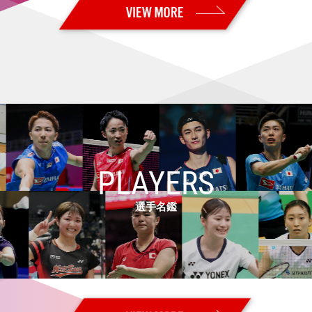
邉いずれも準優勝
2026.07.18
【ジャパンオープン2026 Super 750・準決勝】女子単：山口、男子単：
渡邉が決勝進出！
2026.07.17
【ジャパンオープン2026 Super 750・準々決勝】日本勢7組が準決勝進
出！
2026.07.16
【ジャパンオープン2026 Super 750・2回戦】女子複：鈴木／山北、混
合複：古賀／齋藤、男子複：保木／小林が日本人対決で勝利！
2026.07.15
PLAYERS
【ジャパンオープン2026 Super 750・1回戦2日目】男子単：田中、男
子複：川邊／松川が格上に勝利！ 日本勢15組が2回戦進出
選手名鑑
2026.07.14
【ジャパンオープン2026 Super 750・1回戦1日目】古賀／齋藤がランキ
ング上位に勝利！ 奈良岡、奥原、渡辺／田口も2回戦進出
2026.07.05
【カナダオープン2026 Super 300・決勝】日本勢が5種目制覇！！ 沖
本はSuper 300大会 初制覇！
2026.07.04