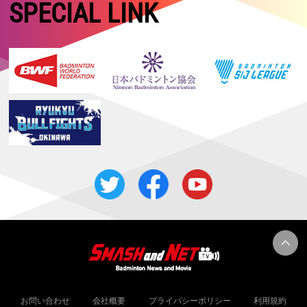
SPECIAL LINK
2026.05.27
【シンガポールオープン2026 Super 750・1回戦2日目】五十嵐／志
田、霜上／保原、渡辺／田口がランキング上位に勝利！
2026.05.26
【シンガポールオープン2026 Super 750・1回戦1日目】男子単：奈良岡
がランキング上位に勝利！
2026.05.24
【日本ランキングサーキット2026】高校2年の渡邉 柚乃が女子単優
勝！ 5種目いずれも初優勝
2026.05.24
【マレーシアマスターズ2026 Super 500・決勝】女子複：櫻本／廣田
は準優勝
2026.05.23
【マレーシアマスターズ2026 Super 500・準決勝】女子複：櫻本／廣
田が決勝進出！ 女子単：明地はベスト4
2026.05.22
【マレーシアマスターズ2026 Super 500・準々決勝】女子単：明地、
女子複：櫻本／廣田が準決勝進出！
2026.05.21
【マレーシアマスターズ2026 Super 500・2回戦】女子複：櫻本／廣田
が志田／五十嵐を破る！ 日本勢５組が準々決勝進出
お問い合わせ
会社概要
プライバシーポリシー
利用規約