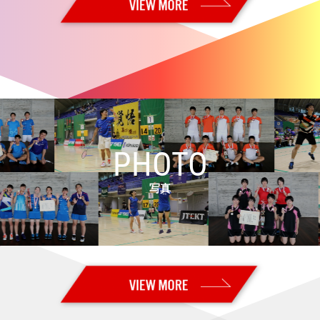
【カナダオープン2026 Super 300・準決勝】日本勢が5種目全てで決勝
進出！ 男子単・女子複は日本勢対決へ
2026.07.03
【カナダオープン2026 Super 300・準々決勝】後藤／吉田が格上に勝
利！ 沖本、鈴木／山北、古賀／齋藤が日本人対決を制す！
2026.07.02
【カナダオープン2026 Super 300・2回戦】日本勢13組が準々決勝進出
2026.07.01
【カナダオープン2026 Super 300・1回戦2日目】日本勢17組が2回戦進
出
PHOTO
2026.06.30
【カナダオープン2026 Super 300・予選／1回戦1日目】日本勢7組が2
回戦進出 男子単：秦野が本戦出場
写真
2026.06.28
【USオープン2026 Super 300・決勝】男子複：山下／岡村が海外ツ
アー初優勝！！ 女子複：髙橋／中出はツアー3連続優勝！！
2026.06.27
【USオープン2026 Super 300・準決勝】男子複：山下／岡村、女子
複：髙橋／中出が決勝進出！
2026.06.26
【USオープン2026 Super 300・準々決勝】女子複：髙橋／中出が格上