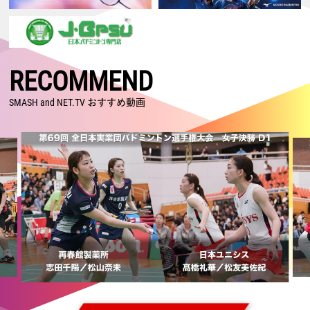
子複：福島／松本は準優勝
2026.07.25
【中国オープン2026 Super 1000・準決勝】山口、福島／松本が決勝進
出！ 宮崎はベスト4
2026.07.24
RECOMMEND
【中国オープン2026 Super 1000・準々決勝】女子単：宮崎が上位選手
に勝利！ 女子単：山口、女子複：福島／松本も準決勝進出
SMASH and NET.TV おすすめ動画
2026.07.24
【全国高校総体2026和歌山・団体戦】ふたば未来学園が男女アベック
V！ 柳井商工の春夏連覇は11でストップ
2026.07.23
【中国オープン2026 Super 1000・2回戦】混合複：渡辺／田口が上位
ペアに勝利！ 日本勢6組が準々決勝進出
2026.07.22
【中国オープン2026 Super 1000・1回戦2日目】混合複：霜上／保原が
上位ペアに勝利！ 日本勢13組が2回戦進出
2026.07.21
【中国オープン2026 Super 1000・1回戦1日目】男子複：熊谷／西 が上
位ペアに勝利！
2026.07.19
【ジャパンオープン2026 Super 750・決勝】女子単：山口、男子単：渡