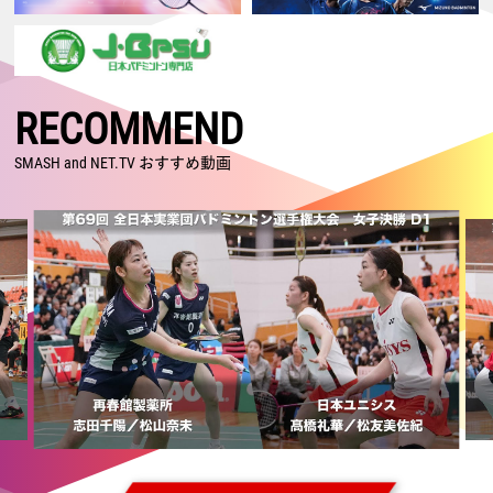
子複：福島／松本は準優勝
2026.07.25
【中国オープン2026 Super 1000・準決勝】山口、福島／松本が決勝進
出！ 宮崎はベスト4
2026.07.24
RECOMMEND
【中国オープン2026 Super 1000・準々決勝】女子単：宮崎が上位選手
に勝利！ 女子単：山口、女子複：福島／松本も準決勝進出
SMASH and NET.TV おすすめ動画
2026.07.24
【全国高校総体2026和歌山・団体戦】ふたば未来学園が男女アベック
V！ 柳井商工の春夏連覇は11でストップ
2026.07.23
【中国オープン2026 Super 1000・2回戦】混合複：渡辺／田口が上位
ペアに勝利！ 日本勢6組が準々決勝進出
2026.07.22
【中国オープン2026 Super 1000・1回戦2日目】混合複：霜上／保原が
上位ペアに勝利！ 日本勢13組が2回戦進出
2026.07.21
【中国オープン2026 Super 1000・1回戦1日目】男子複：熊谷／西 が上
位ペアに勝利！
2026.07.19
【ジャパンオープン2026 Super 750・決勝】女子単：山口、男子単：渡