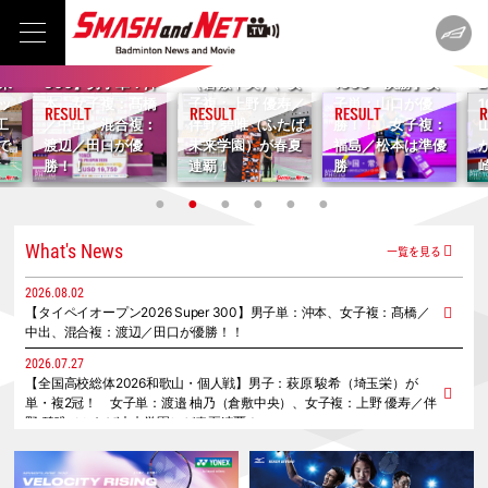
人戦】男子：萩原
駿希（埼玉栄）が
2026.08.02
2026.07.26
単・複2冠！ 女
【タイペイオープ
【中国オープン
2
団
子単：渡邉 柚乃
ン2026 Super
2026 Super
来
（倉敷中央）、女
300】男子単：沖
1000・決勝】女
2
ッ
子複：上野 優寿／
本、女子複：髙橋
子単：山口が優
工
伴野 碧唯（ふたば
／中出、混合複：
勝！！ 女子複：
で
未来学園）が春夏
渡辺／田口が優
福島／松本は準優
連覇！
勝！！
勝
What's News
一覧を見る
2026.08.02
【タイペイオープン2026 Super 300】男子単：沖本、女子複：髙橋／
中出、混合複：渡辺／田口が優勝！！
2026.07.27
【全国高校総体2026和歌山・個人戦】男子：萩原 駿希（埼玉栄）が
単・複2冠！ 女子単：渡邉 柚乃（倉敷中央）、女子複：上野 優寿／伴
野 碧唯（ふたば未来学園）が春夏連覇！
2026.07.26
【中国オープン2026 Super 1000・決勝】女子単：山口が優勝！！ 女