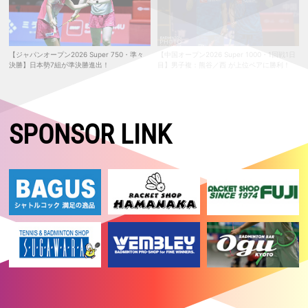
【インドネシアオープン2026 Super 1000・2回戦】男子単：田中が世
界ランク1位に勝利！！
2026.06.03
【インドネシアオープン2026 Super 1000・1回戦2日目】日本勢12組が
【ジャパンオープン2026 Super 750・準々
【中国オープン2026 Super 1000・1回戦1日
決勝】日本勢7組が準決勝進出！
目】男子複：熊谷／西 が上位ペアに勝利！
2回戦進出
2026.06.02
【インドネシアオープン2026 Super 1000・1回戦1日目】日本勢の女子
複3組いずれも勝利 女子単：仁平は明地に勝利
SPONSOR LINK
2026.05.31
【シンガポールオープン2026 Super 750・決勝】女子単：山口、混合
複：霜上／保原ともに準優勝
2026.05.30
【シンガポールオープン2026 Super 750・準決勝】女子単：山口、混合
複：霜上／保原が決勝進出！
2026.05.29
【シンガポールオープン2026 Super 750・準々決勝】混合複：霜上／保
原の快進撃止まらず！ 日本勢4組が準決勝進出
2026.05.28
【シンガポールオープン2026 Super 750・2回戦】日本勢9組が準々決
勝進出