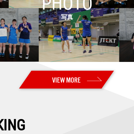
PHOTO
ト2026】高校2年の渡邉 柚乃が女子単優勝！ 5種目いずれも初優勝
写真
26 Super 500・決勝】女子複：櫻本／廣田は準優勝
26 Super 500・準決勝】女子複：櫻本／廣田が決勝進出！ 女子単
26 Super 500・準々決勝】女子単：明地、女子複：櫻本／廣田が準
026 Super 500・2回戦】女子複：櫻本／廣田が志田／五十嵐を破
6 Super 500・1回戦2日目】日本勢9組が2回戦進出
26 Super 500・予選／1回戦1日目】日本勢3組がいずれも勝利
uper 500・決勝】女子単：山口が優勝！！ 女子複：中西／岩永は準優
uper 100】女子複：髙橋／中出が優勝！！
KING
uper 500・準決勝】女子複：中西／岩永、女子単：山口が決勝進出！