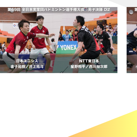
制覇！
複は日本勢対決へ
北、古賀／齋藤が日本人対決を制す！
野が本戦出場
複：髙橋／中出はツアー3連続優勝！！
！
準決勝進出