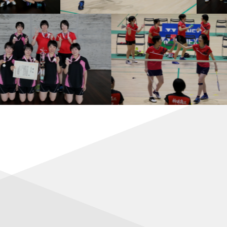
：明地はベスト4
決勝進出！
る！ 日本勢５組が準々決勝進出
勝