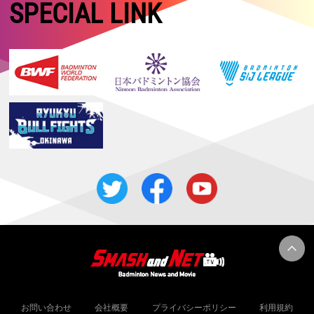
SPECIAL LINK
2026.05.28
【シンガポールオープン2026 Super 750・2回戦】日本勢9組が準々決
勝進出
2026.05.27
【シンガポールオープン2026 Super 750・1回戦2日目】五十嵐／志
田、霜上／保原、渡辺／田口がランキング上位に勝利！
2026.05.26
【シンガポールオープン2026 Super 750・1回戦1日目】男子単：奈良岡
がランキング上位に勝利！
2026.05.24
【日本ランキングサーキット2026】高校2年の渡邉 柚乃が女子単優
勝！ 5種目いずれも初優勝
2026.05.24
【マレーシアマスターズ2026 Super 500・決勝】女子複：櫻本／廣田
は準優勝
2026.05.23
【マレーシアマスターズ2026 Super 500・準決勝】女子複：櫻本／廣
田が決勝進出！ 女子単：明地はベスト4
2026.05.22
【マレーシアマスターズ2026 Super 500・準々決勝】女子単：明地、
女子複：櫻本／廣田が準決勝進出！
お問い合わせ
会社概要
プライバシーポリシー
利用規約