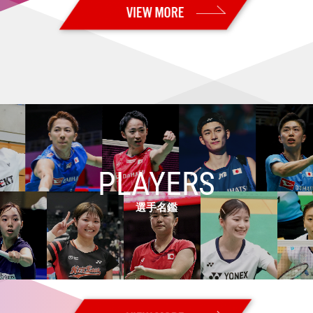
位ペアに勝利！
2026.07.19
【ジャパンオープン2026 Super 750・決勝】女子単：山口、男子単：渡
邉いずれも準優勝
2026.07.18
【ジャパンオープン2026 Super 750・準決勝】女子単：山口、男子単：
渡邉が決勝進出！
2026.07.17
【ジャパンオープン2026 Super 750・準々決勝】日本勢7組が準決勝進
出！
2026.07.16
PLAYERS
【ジャパンオープン2026 Super 750・2回戦】女子複：鈴木／山北、混
合複：古賀／齋藤、男子複：保木／小林が日本人対決で勝利！
選手名鑑
2026.07.15
【ジャパンオープン2026 Super 750・1回戦2日目】男子単：田中、男
子複：川邊／松川が格上に勝利！ 日本勢15組が2回戦進出
2026.07.14
【ジャパンオープン2026 Super 750・1回戦1日目】古賀／齋藤がランキ
ング上位に勝利！ 奈良岡、奥原、渡辺／田口も2回戦進出
2026.07.05