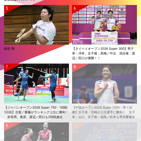
【オーストラリアオープン2026 Super 500・準々決勝】山口、奥原が
準決勝進出
2026.06.11
【オーストラリアオープン2026 Super 500・2回戦】日本勢３組が準々
決勝進出
2026.06.10
【オーストラリアオープン2026 Super 500・1回戦2日目】日本勢5組が
2回戦進出
銭谷 翔
【タイペイオープン2026 Super 300】男子
単：沖本、女子複：髙橋／中出、混合複：渡
2026.06.09
辺／田口が優勝！！
【オーストラリアオープン2026 Super 500・予選／1回戦1日目】男子
単：小川 翔悟、武井 凛生 ともに本戦出場ならず
2026.06.07
【インドネシアオープン2026 Super 1000・決勝】フクマツ優勝！！
山口は準優勝
2026.06.06
【インドネシアオープン2026 Super 1000・準決勝】女子単：山口、女
【ジャパンオープン2026 Super 750・1回戦
【中国オープン2026 Super 1000・準々決
子複：福島／松本が決勝進出！
1日目】古賀／齋藤がランキング上位に勝利！
勝】女子単：宮崎が上位選手に勝利！ 女子
奈良岡、奥原、渡辺／田口も2回戦進出
単：山口、女子複：福島／松本も準決勝進出
2026.06.05
【インドネシアオープン2026 Super 1000・準々決勝】保原／廣上が世
界ランク2位を下す！ 山口、福島／松本も準決勝進出
2026.06.04