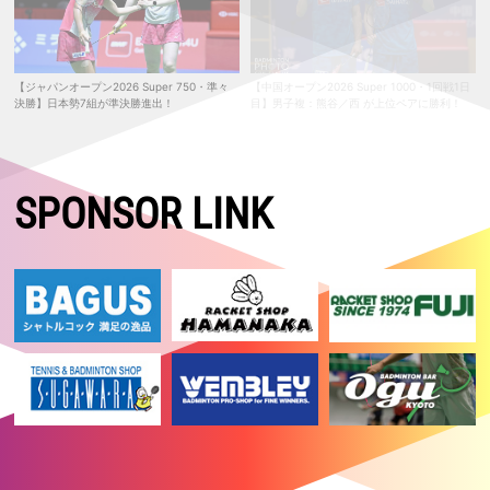
【インドネシアオープン2026 Super 1000・2回戦】男子単：田中が世
界ランク1位に勝利！！
2026.06.03
【インドネシアオープン2026 Super 1000・1回戦2日目】日本勢12組が
【ジャパンオープン2026 Super 750・準々
【中国オープン2026 Super 1000・1回戦1日
決勝】日本勢7組が準決勝進出！
目】男子複：熊谷／西 が上位ペアに勝利！
2回戦進出
2026.06.02
【インドネシアオープン2026 Super 1000・1回戦1日目】日本勢の女子
複3組いずれも勝利 女子単：仁平は明地に勝利
SPONSOR LINK
2026.05.31
【シンガポールオープン2026 Super 750・決勝】女子単：山口、混合
複：霜上／保原ともに準優勝
2026.05.30
【シンガポールオープン2026 Super 750・準決勝】女子単：山口、混合
複：霜上／保原が決勝進出！
2026.05.29
【シンガポールオープン2026 Super 750・準々決勝】混合複：霜上／保
原の快進撃止まらず！ 日本勢4組が準決勝進出
2026.05.28
【シンガポールオープン2026 Super 750・2回戦】日本勢9組が準々決
勝進出