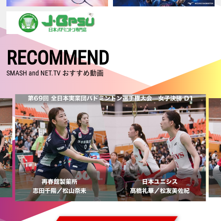
子複：福島／松本は準優勝
2026.07.25
【中国オープン2026 Super 1000・準決勝】山口、福島／松本が決勝進
出！ 宮崎はベスト4
2026.07.24
RECOMMEND
【中国オープン2026 Super 1000・準々決勝】女子単：宮崎が上位選手
に勝利！ 女子単：山口、女子複：福島／松本も準決勝進出
SMASH and NET.TV おすすめ動画
2026.07.24
【全国高校総体2026和歌山・団体戦】ふたば未来学園が男女アベック
V！ 柳井商工の春夏連覇は11でストップ
2026.07.23
【中国オープン2026 Super 1000・2回戦】混合複：渡辺／田口が上位
ペアに勝利！ 日本勢6組が準々決勝進出
2026.07.22
【中国オープン2026 Super 1000・1回戦2日目】混合複：霜上／保原が
上位ペアに勝利！ 日本勢13組が2回戦進出
2026.07.21
【中国オープン2026 Super 1000・1回戦1日目】男子複：熊谷／西 が上
位ペアに勝利！
2026.07.19
【ジャパンオープン2026 Super 750・決勝】女子単：山口、男子単：渡