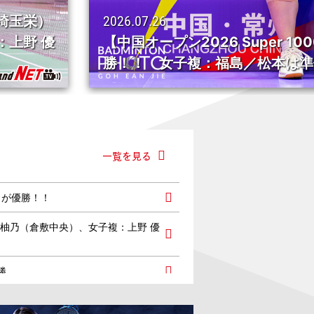
ン2026 Super 1000・決勝】女子単：山口が
子複：福島／松本は準優勝
一覧を見る
口が優勝！！
 柚乃（倉敷中央）、女子複：上野 優
勝