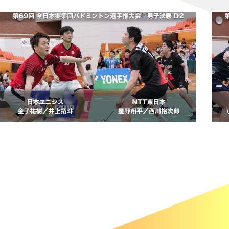
制覇！
複は日本勢対決へ
北、古賀／齋藤が日本人対決を制す！
野が本戦出場
複：髙橋／中出はツアー3連続優勝！！
！
準決勝進出