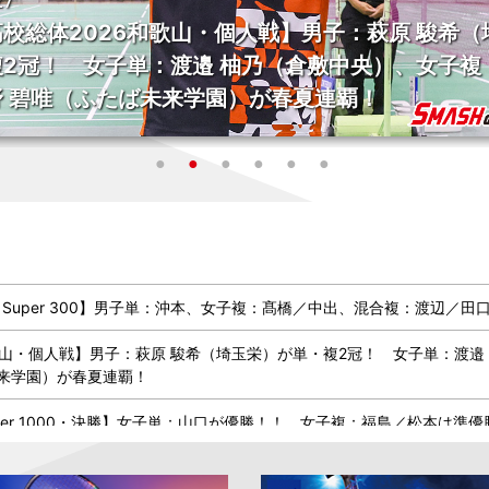
戦】男子：萩原 駿希（埼玉栄）
2026.07.26
（倉敷中央）、女子複：上野 優
【中国オープ
が春夏連覇！
勝！！ 女
 Super 300】男子単：沖本、女子複：髙橋／中出、混合複：渡辺／田
歌山・個人戦】男子：萩原 駿希（埼玉栄）が単・複2冠！ 女子単：渡邉
未来学園）が春夏連覇！
uper 1000・決勝】女子単：山口が優勝！！ 女子複：福島／松本は準優
uper 1000・準決勝】山口、福島／松本が決勝進出！ 宮崎はベスト4