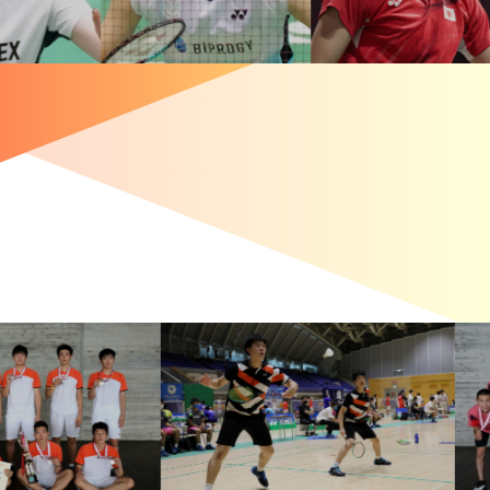
勝進出！
 山口、福島／松本も準決勝進出
女子単：仁平は明地に勝利
優勝
進出！
！ 日本勢4組が準決勝進出
田口がランキング上位に勝利！
利！