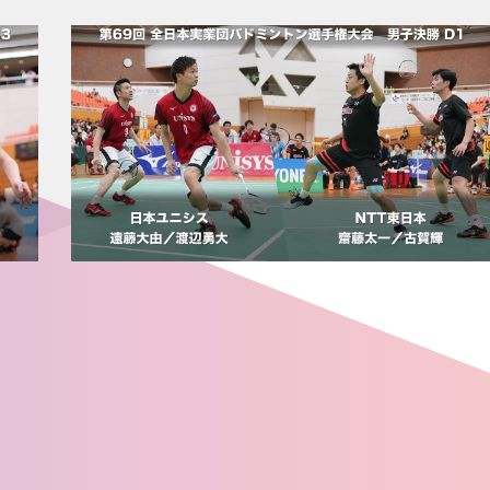
2026.07.05
【カナダオープン2026 S
2026.07.04
【カナダオープン2026 
2026.07.03
【カナダオープン2026
2026.07.02
【カナダオープン2026 S
2026.07.01
【カナダオープン2026 S
2026.06.30
【カナダオープン2026 
2026.06.28
【USオープン2026 S
2026.06.27
【USオープン2026 S
2026.06.26
【USオープン2026 S
2026.06.25
【USオープン2026 Su