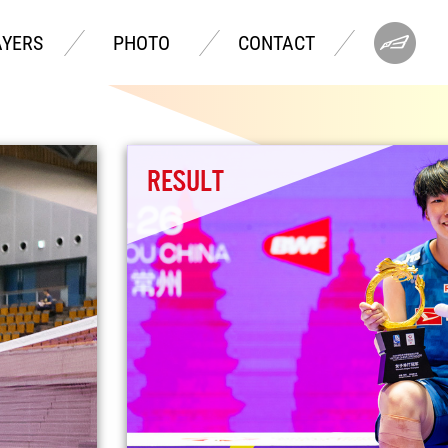
AYERS
PHOTO
CONTACT