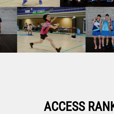
2026.05.24
【日本ランキングサーキッ
2026.05.24
【マレーシアマスターズ20
2026.05.23
【マレーシアマスターズ20
2026.05.22
【マレーシアマスターズ20
2026.05.21
【マレーシアマスターズ2
2026.05.20
【マレーシアマスターズ202
2026.05.19
【マレーシアマスターズ20
2026.05.17
【タイオープン2026 S
2026.05.17
【中国マスターズ2026 S
ACCESS RAN
2026.05.16
【タイオープン2026 S