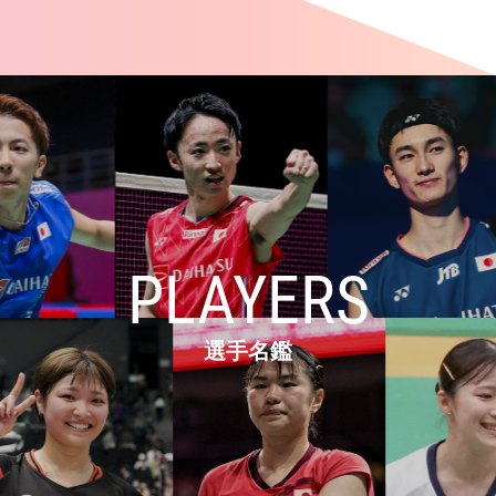
per 300・1回戦2日目】日本勢14組が2回戦進出
per 300・予選／1回戦1日目】日本勢８組が勝利
勝】男子：トナミ運輸、女子：岐阜Bluvicが優勝！！
々決勝／準決勝】男子：トナミ運輸とBIPROGY、女子：岐阜BluvicとB
026 Super 500・決勝】女子単：山口 茜が優勝！！
026 Super 500・準決勝】山口が決勝進出！ 奥原はベスト4
PLAYERS
026 Super 500・準々決勝】山口、奥原が準決勝進出
026 Super 500・2回戦】日本勢３組が準々決勝進出
選手名鑑
26 Super 500・1回戦2日目】日本勢5組が2回戦進出
026 Super 500・予選／1回戦1日目】男子単：小川 翔悟、武井 凛
26 Super 1000・決勝】フクマツ優勝！！ 山口は準優勝