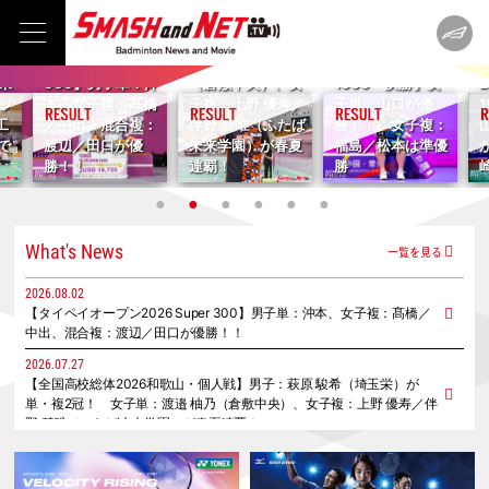
人戦】男子：萩原
駿希（埼玉栄）が
2026.08.02
2026.07.26
単・複2冠！ 女
【タイペイオープ
【中国オープン
2
団
子単：渡邉 柚乃
ン2026 Super
2026 Super
来
（倉敷中央）、女
300】男子単：沖
1000・決勝】女
2
ッ
子複：上野 優寿／
本、女子複：髙橋
子単：山口が優
工
伴野 碧唯（ふたば
／中出、混合複：
勝！！ 女子複：
で
未来学園）が春夏
渡辺／田口が優
福島／松本は準優
連覇！
勝！！
勝
What's News
一覧を見る
2026.08.02
【タイペイオープン2026 Super 300】男子単：沖本、女子複：髙橋／
中出、混合複：渡辺／田口が優勝！！
2026.07.27
【全国高校総体2026和歌山・個人戦】男子：萩原 駿希（埼玉栄）が
単・複2冠！ 女子単：渡邉 柚乃（倉敷中央）、女子複：上野 優寿／伴
野 碧唯（ふたば未来学園）が春夏連覇！
2026.07.26
【中国オープン2026 Super 1000・決勝】女子単：山口が優勝！！ 女