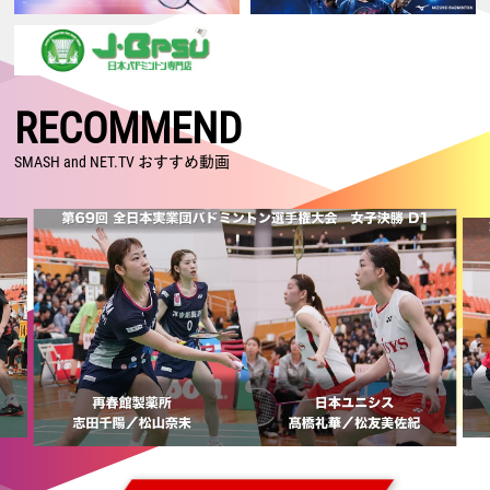
子複：福島／松本は準優勝
2026.07.25
【中国オープン2026 Super 1000・準決勝】山口、福島／松本が決勝進
出！ 宮崎はベスト4
2026.07.24
RECOMMEND
【中国オープン2026 Super 1000・準々決勝】女子単：宮崎が上位選手
に勝利！ 女子単：山口、女子複：福島／松本も準決勝進出
SMASH and NET.TV おすすめ動画
2026.07.24
【全国高校総体2026和歌山・団体戦】ふたば未来学園が男女アベック
V！ 柳井商工の春夏連覇は11でストップ
2026.07.23
【中国オープン2026 Super 1000・2回戦】混合複：渡辺／田口が上位
ペアに勝利！ 日本勢6組が準々決勝進出
2026.07.22
【中国オープン2026 Super 1000・1回戦2日目】混合複：霜上／保原が
上位ペアに勝利！ 日本勢13組が2回戦進出
2026.07.21
【中国オープン2026 Super 1000・1回戦1日目】男子複：熊谷／西 が上
位ペアに勝利！
2026.07.19
【ジャパンオープン2026 Super 750・決勝】女子単：山口、男子単：渡