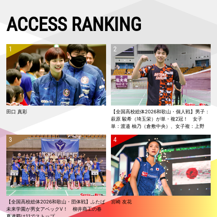
に勝利！ 日本勢5組が準決勝進出
ACCESS RANKING
2026.06.25
【USオープン2026 Super 300・2回戦】日本勢11組が準々決勝進出
2026.06.24
【USオープン2026 Super 300・1回戦2日目】日本勢14組が2回戦進出
2026.06.23
【USオープン2026 Super 300・予選／1回戦1日目】日本勢８組が勝利
2026.06.21
【全日本実業団2026・決勝】男子：トナミ運輸、女子：岐阜Bluvicが優
勝！！
田口 真彩
【全国高校総体2026和歌山・個人戦】男子：
2026.06.20
萩原 駿希（埼玉栄）が単・複2冠！ 女子
【全日本実業団2026・準々決勝／準決勝】男子：トナミ運輸と
単：渡邉 柚乃（倉敷中央）、女子複：上野
優寿／伴野 碧唯（ふたば未来学園）が春夏連
BIPROGY、女子：岐阜BluvicとBIPROGYが決勝進出！
覇！
2026.06.14
【オーストラリアオープン2026 Super 500・決勝】女子単：山口 茜が
優勝！！
2026.06.13
【オーストラリアオープン2026 Super 500・準決勝】山口が決勝進
出！ 奥原はベスト4
【全国高校総体2026和歌山・団体戦】ふたば
宮崎 友花
未来学園が男女アベックV！ 柳井商工の春
2026.06.12
夏連覇は11でストップ