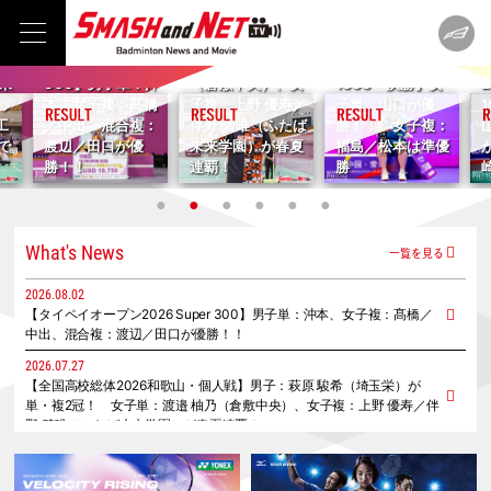
人戦】男子：萩原
駿希（埼玉栄）が
2026.08.02
2026.07.26
単・複2冠！ 女
【タイペイオープ
【中国オープン
2
団
子単：渡邉 柚乃
ン2026 Super
2026 Super
来
（倉敷中央）、女
300】男子単：沖
1000・決勝】女
2
ッ
子複：上野 優寿／
本、女子複：髙橋
子単：山口が優
工
伴野 碧唯（ふたば
／中出、混合複：
勝！！ 女子複：
で
未来学園）が春夏
渡辺／田口が優
福島／松本は準優
連覇！
勝！！
勝
What's News
一覧を見る
2026.08.02
【タイペイオープン2026 Super 300】男子単：沖本、女子複：髙橋／
中出、混合複：渡辺／田口が優勝！！
2026.07.27
【全国高校総体2026和歌山・個人戦】男子：萩原 駿希（埼玉栄）が
単・複2冠！ 女子単：渡邉 柚乃（倉敷中央）、女子複：上野 優寿／伴
野 碧唯（ふたば未来学園）が春夏連覇！
2026.07.26
【中国オープン2026 Super 1000・決勝】女子単：山口が優勝！！ 女