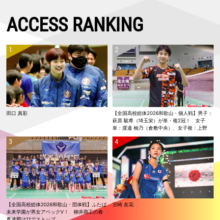
に勝利！ 日本勢5組が準決勝進出
ACCESS RANKING
2026.06.25
【USオープン2026 Super 300・2回戦】日本勢11組が準々決勝進出
2026.06.24
【USオープン2026 Super 300・1回戦2日目】日本勢14組が2回戦進出
2026.06.23
【USオープン2026 Super 300・予選／1回戦1日目】日本勢８組が勝利
2026.06.21
【全日本実業団2026・決勝】男子：トナミ運輸、女子：岐阜Bluvicが優
勝！！
田口 真彩
【全国高校総体2026和歌山・個人戦】男子：
2026.06.20
萩原 駿希（埼玉栄）が単・複2冠！ 女子
【全日本実業団2026・準々決勝／準決勝】男子：トナミ運輸と
単：渡邉 柚乃（倉敷中央）、女子複：上野
優寿／伴野 碧唯（ふたば未来学園）が春夏連
BIPROGY、女子：岐阜BluvicとBIPROGYが決勝進出！
覇！
2026.06.14
【オーストラリアオープン2026 Super 500・決勝】女子単：山口 茜が
優勝！！
2026.06.13
【オーストラリアオープン2026 Super 500・準決勝】山口が決勝進
出！ 奥原はベスト4
【全国高校総体2026和歌山・団体戦】ふたば
宮崎 友花
未来学園が男女アベックV！ 柳井商工の春
2026.06.12
夏連覇は11でストップ