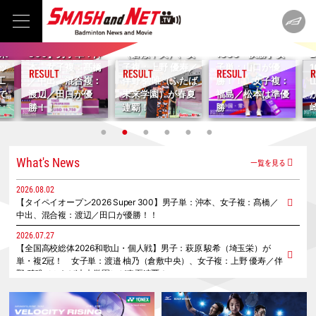
人戦】男子：萩原
駿希（埼玉栄）が
2026.08.02
2026.07.26
単・複2冠！ 女
【タイペイオープ
【中国オープン
2
団
子単：渡邉 柚乃
ン2026 Super
2026 Super
来
（倉敷中央）、女
300】男子単：沖
1000・決勝】女
2
ッ
子複：上野 優寿／
本、女子複：髙橋
子単：山口が優
工
伴野 碧唯（ふたば
／中出、混合複：
勝！！ 女子複：
で
未来学園）が春夏
渡辺／田口が優
福島／松本は準優
連覇！
勝！！
勝
What's News
一覧を見る
2026.08.02
【タイペイオープン2026 Super 300】男子単：沖本、女子複：髙橋／
中出、混合複：渡辺／田口が優勝！！
2026.07.27
【全国高校総体2026和歌山・個人戦】男子：萩原 駿希（埼玉栄）が
単・複2冠！ 女子単：渡邉 柚乃（倉敷中央）、女子複：上野 優寿／伴
野 碧唯（ふたば未来学園）が春夏連覇！
2026.07.26
【中国オープン2026 Super 1000・決勝】女子単：山口が優勝！！ 女