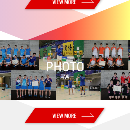
【カナダオープン2026 Super 300・準決勝】日本勢が5種目全てで決勝
進出！ 男子単・女子複は日本勢対決へ
2026.07.03
【カナダオープン2026 Super 300・準々決勝】後藤／吉田が格上に勝
利！ 沖本、鈴木／山北、古賀／齋藤が日本人対決を制す！
2026.07.02
【カナダオープン2026 Super 300・2回戦】日本勢13組が準々決勝進出
2026.07.01
【カナダオープン2026 Super 300・1回戦2日目】日本勢17組が2回戦進
出
PHOTO
2026.06.30
【カナダオープン2026 Super 300・予選／1回戦1日目】日本勢7組が2
回戦進出 男子単：秦野が本戦出場
写真
2026.06.28
【USオープン2026 Super 300・決勝】男子複：山下／岡村が海外ツ
アー初優勝！！ 女子複：髙橋／中出はツアー3連続優勝！！
2026.06.27
【USオープン2026 Super 300・準決勝】男子複：山下／岡村、女子
複：髙橋／中出が決勝進出！
2026.06.26
【USオープン2026 Super 300・準々決勝】女子複：髙橋／中出が格上