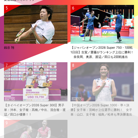
【オーストラリアオープン2026 Super 500・準々決勝】山口、奥原が
準決勝進出
2026.06.11
【オーストラリアオープン2026 Super 500・2回戦】日本勢３組が準々
決勝進出
2026.06.10
【オーストラリアオープン2026 Super 500・1回戦2日目】日本勢5組が
2回戦進出
銭谷 翔
【ジャパンオープン2026 Super 750・1回戦
1日目】古賀／齋藤がランキング上位に勝利！
2026.06.09
奈良岡、奥原、渡辺／田口も2回戦進出
【オーストラリアオープン2026 Super 500・予選／1回戦1日目】男子
単：小川 翔悟、武井 凛生 ともに本戦出場ならず
2026.06.07
【インドネシアオープン2026 Super 1000・決勝】フクマツ優勝！！
山口は準優勝
2026.06.06
【インドネシアオープン2026 Super 1000・準決勝】女子単：山口、女
【タイペイオープン2026 Super 300】男子
【中国オープン2026 Super 1000・準々決
子複：福島／松本が決勝進出！
単：沖本、女子複：髙橋／中出、混合複：渡
勝】女子単：宮崎が上位選手に勝利！ 女子
辺／田口が優勝！！
単：山口、女子複：福島／松本も準決勝進出
2026.06.05
【インドネシアオープン2026 Super 1000・準々決勝】保原／廣上が世
界ランク2位を下す！ 山口、福島／松本も準決勝進出
2026.06.04