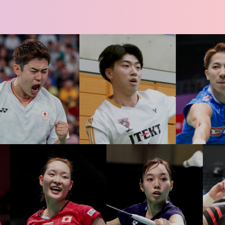
2026.06.24
【USオープン2026 Su
2026.06.23
【USオープン2026 Su
2026.06.21
【全日本実業団2026・決
2026.06.20
【全日本実業団2026・準
2026.06.14
【オーストラリアオープン2
2026.06.13
【オーストラリアオープン2
2026.06.12
【オーストラリアオープン2
2026.06.11
【オーストラリアオープン2
2026.06.10
【オーストラリアオープン20
2026.06.09
【オーストラリアオープン2
2026.06.07
【インドネシアオープン20