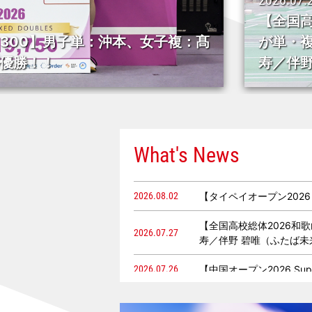
6和歌山・個人戦】男子：萩原 駿希（埼玉栄）
単：渡邉 柚乃（倉敷中央）、女子複：上野 優
たば未来学園）が春夏連覇！
What's News
2026.08.02
【タイペイオープン2026
【全国高校総体2026和
2026.07.27
寿／伴野 碧唯（ふたば
2026.07.26
【中国オープン2026 S
2026.07.25
【中国オープン2026 S