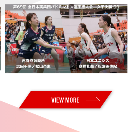
uper 300・決勝】日本勢が5種目制覇！！ 沖本はSuper 300大会 初
Super 300・準決勝】日本勢が5種目全てで決勝進出！ 男子単・女子
 Super 300・準々決勝】後藤／吉田が格上に勝利！ 沖本、鈴木／山
uper 300・2回戦】日本勢13組が準々決勝進出
uper 300・1回戦2日目】日本勢17組が2回戦進出
Super 300・予選／1回戦1日目】日本勢7組が2回戦進出 男子単：秦
uper 300・決勝】男子複：山下／岡村が海外ツアー初優勝！！ 女子
uper 300・準決勝】男子複：山下／岡村、女子複：髙橋／中出が決勝進出
uper 300・準々決勝】女子複：髙橋／中出が格上に勝利！ 日本勢5組が
per 300・2回戦】日本勢11組が準々決勝進出