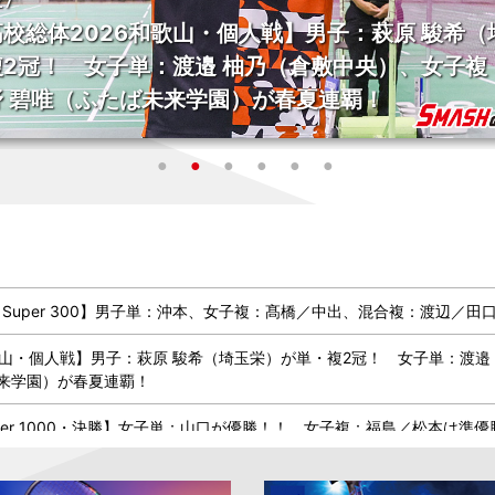
2026.07.26
【中国オープン2026 Super 1000・決勝
勝！！ 女子複：福島／松本は準優勝
 Super 300】男子単：沖本、女子複：髙橋／中出、混合複：渡辺／田
歌山・個人戦】男子：萩原 駿希（埼玉栄）が単・複2冠！ 女子単：渡邉
未来学園）が春夏連覇！
uper 1000・決勝】女子単：山口が優勝！！ 女子複：福島／松本は準優
uper 1000・準決勝】山口、福島／松本が決勝進出！ 宮崎はベスト4