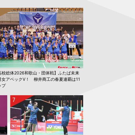
利！
高校総体2026和歌山・団体戦】ふたば未来
男女アベックV！ 柳井商工の春夏連覇は11
ップ
選手・早川賢一さんが来場、ファンと交流