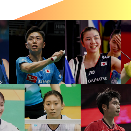
IPROGYが決勝進出！
生 ともに本戦出場ならず