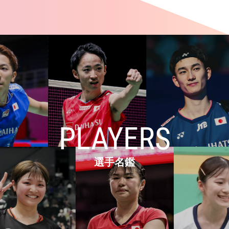
per 300・1回戦2日目】日本勢14組が2回戦進出
per 300・予選／1回戦1日目】日本勢８組が勝利
勝】男子：トナミ運輸、女子：岐阜Bluvicが優勝！！
々決勝／準決勝】男子：トナミ運輸とBIPROGY、女子：岐阜BluvicとB
026 Super 500・決勝】女子単：山口 茜が優勝！！
026 Super 500・準決勝】山口が決勝進出！ 奥原はベスト4
PLAYERS
026 Super 500・準々決勝】山口、奥原が準決勝進出
026 Super 500・2回戦】日本勢３組が準々決勝進出
選手名鑑
26 Super 500・1回戦2日目】日本勢5組が2回戦進出
026 Super 500・予選／1回戦1日目】男子単：小川 翔悟、武井 凛
26 Super 1000・決勝】フクマツ優勝！！ 山口は準優勝