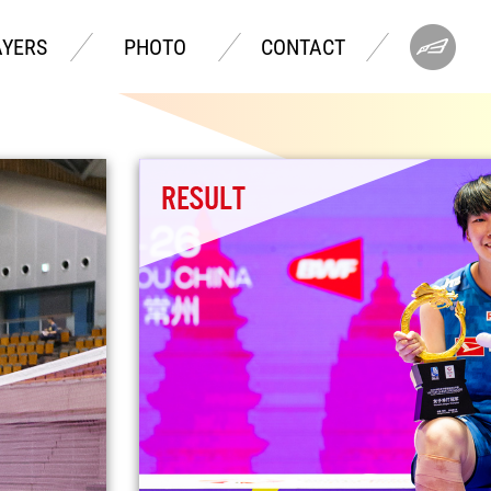
AYERS
PHOTO
CONTACT