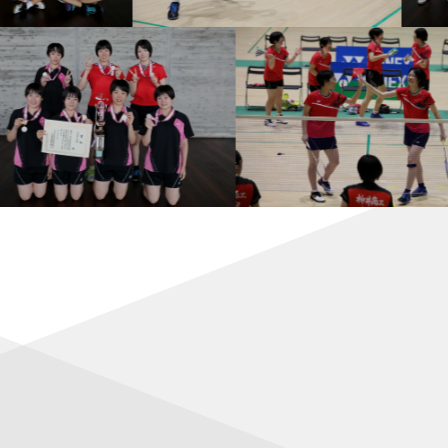
：明地はベスト4
決勝進出！
る！ 日本勢５組が準々決勝進出
勝