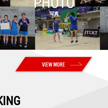
PHOTO
ト2026】高校2年の渡邉 柚乃が女子単優勝！ 5種目いずれも初優勝
写真
26 Super 500・決勝】女子複：櫻本／廣田は準優勝
26 Super 500・準決勝】女子複：櫻本／廣田が決勝進出！ 女子単
26 Super 500・準々決勝】女子単：明地、女子複：櫻本／廣田が準
026 Super 500・2回戦】女子複：櫻本／廣田が志田／五十嵐を破
6 Super 500・1回戦2日目】日本勢9組が2回戦進出
26 Super 500・予選／1回戦1日目】日本勢3組がいずれも勝利
uper 500・決勝】女子単：山口が優勝！！ 女子複：中西／岩永は準優
uper 100】女子複：髙橋／中出が優勝！！
KING
uper 500・準決勝】女子複：中西／岩永、女子単：山口が決勝進出！