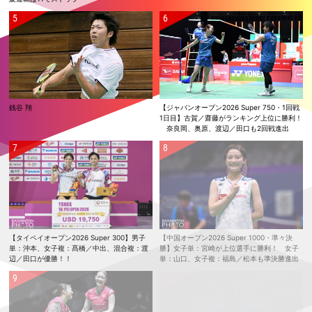
【オーストラリアオープン2026 Super 500・準々決勝】山口、奥原が
準決勝進出
2026.06.11
【オーストラリアオープン2026 Super 500・2回戦】日本勢３組が準々
決勝進出
2026.06.10
【オーストラリアオープン2026 Super 500・1回戦2日目】日本勢5組が
2回戦進出
銭谷 翔
【ジャパンオープン2026 Super 750・1回戦
1日目】古賀／齋藤がランキング上位に勝利！
2026.06.09
奈良岡、奥原、渡辺／田口も2回戦進出
【オーストラリアオープン2026 Super 500・予選／1回戦1日目】男子
単：小川 翔悟、武井 凛生 ともに本戦出場ならず
2026.06.07
【インドネシアオープン2026 Super 1000・決勝】フクマツ優勝！！
山口は準優勝
2026.06.06
【インドネシアオープン2026 Super 1000・準決勝】女子単：山口、女
【タイペイオープン2026 Super 300】男子
【中国オープン2026 Super 1000・準々決
子複：福島／松本が決勝進出！
単：沖本、女子複：髙橋／中出、混合複：渡
勝】女子単：宮崎が上位選手に勝利！ 女子
辺／田口が優勝！！
単：山口、女子複：福島／松本も準決勝進出
2026.06.05
【インドネシアオープン2026 Super 1000・準々決勝】保原／廣上が世
界ランク2位を下す！ 山口、福島／松本も準決勝進出
2026.06.04