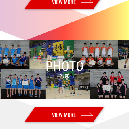
【カナダオープン2026 Super 300・準決勝】日本勢が5種目全てで決勝
進出！ 男子単・女子複は日本勢対決へ
2026.07.03
【カナダオープン2026 Super 300・準々決勝】後藤／吉田が格上に勝
利！ 沖本、鈴木／山北、古賀／齋藤が日本人対決を制す！
2026.07.02
【カナダオープン2026 Super 300・2回戦】日本勢13組が準々決勝進出
2026.07.01
【カナダオープン2026 Super 300・1回戦2日目】日本勢17組が2回戦進
出
PHOTO
2026.06.30
【カナダオープン2026 Super 300・予選／1回戦1日目】日本勢7組が2
回戦進出 男子単：秦野が本戦出場
写真
2026.06.28
【USオープン2026 Super 300・決勝】男子複：山下／岡村が海外ツ
アー初優勝！！ 女子複：髙橋／中出はツアー3連続優勝！！
2026.06.27
【USオープン2026 Super 300・準決勝】男子複：山下／岡村、女子
複：髙橋／中出が決勝進出！
2026.06.26
【USオープン2026 Super 300・準々決勝】女子複：髙橋／中出が格上