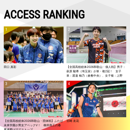
に勝利！ 日本勢5組が準決勝進出
ACCESS RANKING
2026.06.25
【USオープン2026 Super 300・2回戦】日本勢11組が準々決勝進出
2026.06.24
【USオープン2026 Super 300・1回戦2日目】日本勢14組が2回戦進出
2026.06.23
【USオープン2026 Super 300・予選／1回戦1日目】日本勢８組が勝利
2026.06.21
【全日本実業団2026・決勝】男子：トナミ運輸、女子：岐阜Bluvicが優
勝！！
田口 真彩
【全国高校総体2026和歌山・個人戦】男子：
2026.06.20
萩原 駿希（埼玉栄）が単・複2冠！ 女子
【全日本実業団2026・準々決勝／準決勝】男子：トナミ運輸と
単：渡邉 柚乃（倉敷中央）、女子複：上野
優寿／伴野 碧唯（ふたば未来学園）が春夏連
BIPROGY、女子：岐阜BluvicとBIPROGYが決勝進出！
覇！
2026.06.14
【オーストラリアオープン2026 Super 500・決勝】女子単：山口 茜が
優勝！！
2026.06.13
【オーストラリアオープン2026 Super 500・準決勝】山口が決勝進
出！ 奥原はベスト4
【全国高校総体2026和歌山・団体戦】ふたば
宮崎 友花
未来学園が男女アベックV！ 柳井商工の春
2026.06.12
夏連覇は11でストップ