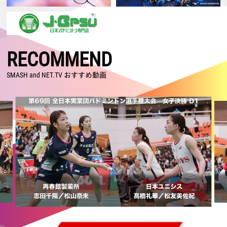
子複：福島／松本は準優勝
2026.07.25
【中国オープン2026 Super 1000・準決勝】山口、福島／松本が決勝進
出！ 宮崎はベスト4
2026.07.24
RECOMMEND
【中国オープン2026 Super 1000・準々決勝】女子単：宮崎が上位選手
に勝利！ 女子単：山口、女子複：福島／松本も準決勝進出
SMASH and NET.TV おすすめ動画
2026.07.24
【全国高校総体2026和歌山・団体戦】ふたば未来学園が男女アベック
V！ 柳井商工の春夏連覇は11でストップ
2026.07.23
【中国オープン2026 Super 1000・2回戦】混合複：渡辺／田口が上位
ペアに勝利！ 日本勢6組が準々決勝進出
2026.07.22
【中国オープン2026 Super 1000・1回戦2日目】混合複：霜上／保原が
上位ペアに勝利！ 日本勢13組が2回戦進出
2026.07.21
【中国オープン2026 Super 1000・1回戦1日目】男子複：熊谷／西 が上
位ペアに勝利！
2026.07.19
【ジャパンオープン2026 Super 750・決勝】女子単：山口、男子単：渡