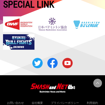
SPECIAL LINK
2026.05.27
【シンガポールオープン2026 Super 750・1回戦2日目】五十嵐／志
田、霜上／保原、渡辺／田口がランキング上位に勝利！
2026.05.26
【シンガポールオープン2026 Super 750・1回戦1日目】男子単：奈良岡
がランキング上位に勝利！
2026.05.24
【日本ランキングサーキット2026】高校2年の渡邉 柚乃が女子単優
勝！ 5種目いずれも初優勝
2026.05.24
【マレーシアマスターズ2026 Super 500・決勝】女子複：櫻本／廣田
は準優勝
2026.05.23
【マレーシアマスターズ2026 Super 500・準決勝】女子複：櫻本／廣
田が決勝進出！ 女子単：明地はベスト4
2026.05.22
【マレーシアマスターズ2026 Super 500・準々決勝】女子単：明地、
女子複：櫻本／廣田が準決勝進出！
2026.05.21
【マレーシアマスターズ2026 Super 500・2回戦】女子複：櫻本／廣田
が志田／五十嵐を破る！ 日本勢５組が準々決勝進出
お問い合わせ
会社概要
プライバシーポリシー
利用規約