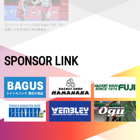
【インドネシアオープン2026 Super 1000・2回戦】男子単：田中が世
界ランク1位に勝利！！
2026.06.03
【インドネシアオープン2026 Super 1000・1回戦2日目】日本勢12組が
【ジャパンオープン2026 Super 750・準々
【中国オープン2026 Super 1000・1回戦1日
決勝】日本勢7組が準決勝進出！
目】男子複：熊谷／西 が上位ペアに勝利！
2回戦進出
2026.06.02
【インドネシアオープン2026 Super 1000・1回戦1日目】日本勢の女子
複3組いずれも勝利 女子単：仁平は明地に勝利
SPONSOR LINK
2026.05.31
【シンガポールオープン2026 Super 750・決勝】女子単：山口、混合
複：霜上／保原ともに準優勝
2026.05.30
【シンガポールオープン2026 Super 750・準決勝】女子単：山口、混合
複：霜上／保原が決勝進出！
2026.05.29
【シンガポールオープン2026 Super 750・準々決勝】混合複：霜上／保
原の快進撃止まらず！ 日本勢4組が準決勝進出
2026.05.28
【シンガポールオープン2026 Super 750・2回戦】日本勢9組が準々決
勝進出